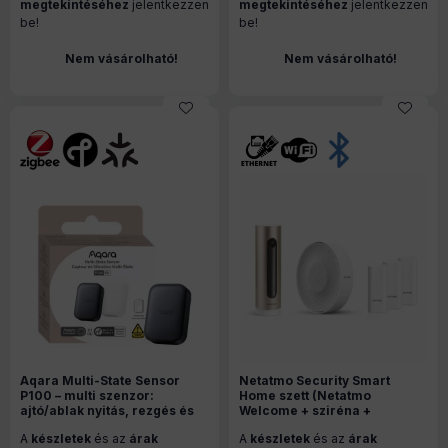
megtekintéséhez
jelentkezzen
megtekintéséhez
jelentkezzen
be!
be!
Nem vásárolható!
Nem vásárolható!
Aqara Multi-State Sensor
Netatmo Security Smart
P100 – multi szenzor:
Home szett (Netatmo
ajtó/ablak nyitás, rezgés és
Welcome + sziréna +
dőlésszög érzékelő; Zigbee+
szenzorok)
A
készletek
és az
árak
A
készletek
és az
árak
Thread, szürke (VB-S03D)