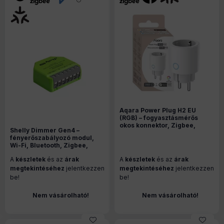
Aqara Power Plug H2 EU
(RGB) – fogyasztásmérős
okos konnektor, Zigbee,
Shelly Dimmer Gen4 –
Thread, Bluetooth, Matter,
fényerőszabályozó modul,
fehér (SP-P05D)
Wi-Fi, Bluetooth, Zigbee,
Matter (S4DM-0A101WWL)
A
készletek
és az
árak
A
készletek
és az
árak
megtekintéséhez
jelentkezzen
megtekintéséhez
jelentkezzen
be!
be!
Nem vásárolható!
Nem vásárolható!