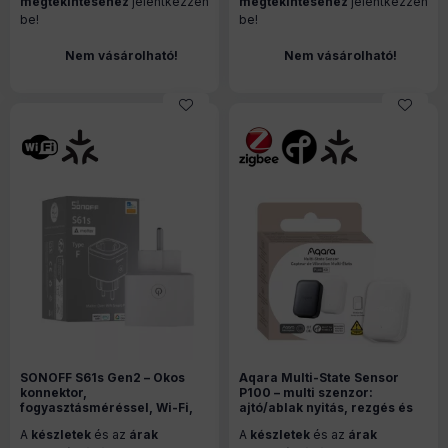
megtekintéséhez
jelentkezzen
megtekintéséhez
jelentkezzen
be!
be!
Nem vásárolható!
Nem vásárolható!
SONOFF S61s Gen2 – Okos
Aqara Multi-State Sensor
konnektor,
P100 – multi szenzor:
fogyasztásméréssel, Wi-Fi,
ajtó/ablak nyitás, rezgés és
Matter, fehér (S61STPF)
dőlésszög érzékelő; Zigbee+
A
készletek
és az
árak
A
készletek
és az
árak
Thread, fehér (VB-S03DW)