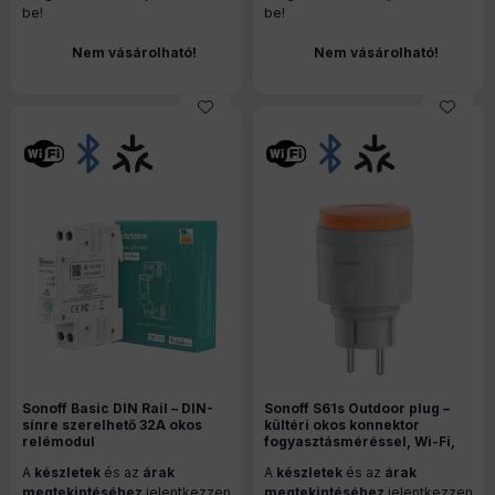
be!
be!
Nem vásárolható!
Nem vásárolható!
Sonoff Basic DIN Rail – DIN-
Sonoff S61s Outdoor plug –
sínre szerelhető 32A okos
kültéri okos konnektor
relémodul
fogyasztásméréssel, Wi-Fi,
fogyasztásméréssel, WiFi,
Matter (S61STPF-PM-O)
A
készletek
és az
árak
A
készletek
és az
árak
Bluetooth , Matter (BASIC-
1GSP)
megtekintéséhez
jelentkezzen
megtekintéséhez
jelentkezzen