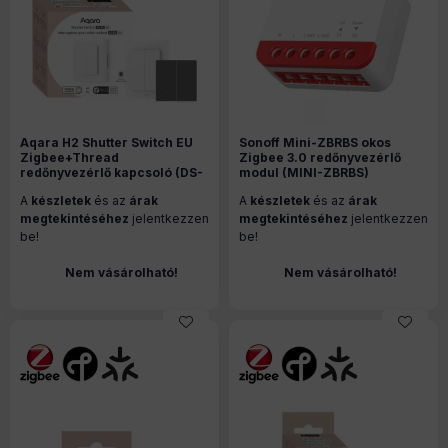
Aqara H2 Shutter Switch EU
Sonoff Mini-ZBRBS okos
Zigbee+Thread
Zigbee 3.0 redőnyvezérlő
redőnyvezérlő kapcsoló (DS-
modul (MINI-ZBRBS)
K02D)
A
készletek
és az
árak
A
készletek
és az
árak
megtekintéséhez
jelentkezzen
megtekintéséhez
jelentkezzen
be!
be!
Nem vásárolható!
Nem vásárolható!