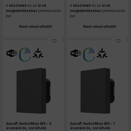
(M5-1C-86M)
Matter, (ÚJ) szürke (M5-3C-
A
készletek
és az
árak
A
készletek
és az
árak
80M)
megtekintéséhez
jelentkezzen
megtekintéséhez
jelentkezzen
be!
be!
Nem vásárolható!
Nem vásárolható!
Sonoff SwitchMan M5 – 2
Sonoff SwitchMan M5 – 1
áramkörös, sorolható
áramkörös, sorolható