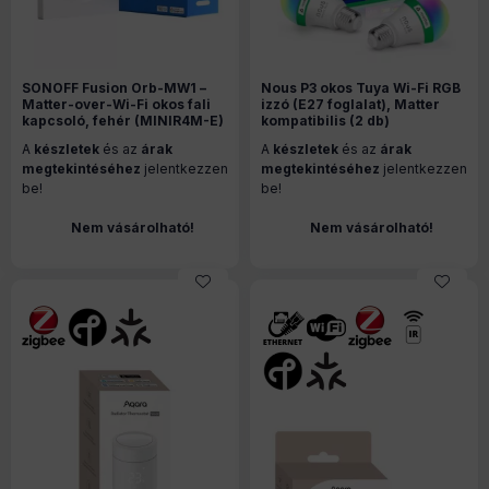
SONOFF Fusion Orb-MW1 –
Nous P3 okos Tuya Wi-Fi RGB
Matter-over-Wi-Fi okos fali
izzó (E27 foglalat), Matter
kapcsoló, fehér (MINIR4M-E)
kompatibilis (2 db)
A
készletek
és az
árak
A
készletek
és az
árak
megtekintéséhez
jelentkezzen
megtekintéséhez
jelentkezzen
be!
be!
Nem vásárolható!
Nem vásárolható!