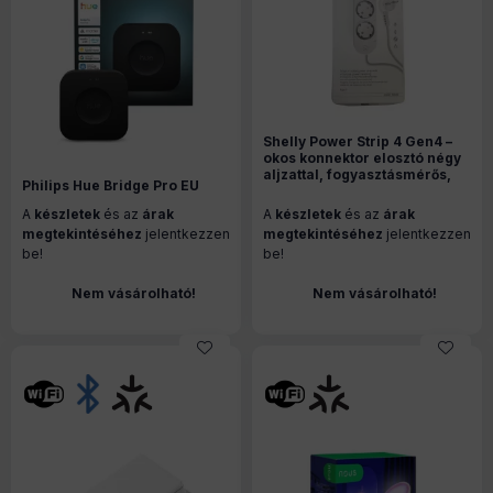
Shelly Power Strip 4 Gen4 –
okos konnektor elosztó négy
aljzattal, fogyasztásmérős,
Philips Hue Bridge Pro EU
Wi-Fi, Zigbee, Matter, fehér
A
készletek
és az
árak
A
készletek
és az
árak
megtekintéséhez
jelentkezzen
megtekintéséhez
jelentkezzen
be!
be!
Nem vásárolható!
Nem vásárolható!