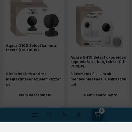
Aqara G100 Select kamera,
fekete (CH-C08D)
Aqara G410 Select okos videó
kaputelefon + hub, fehér (CH-
C09DW)
A
készletek
és az
árak
A
készletek
és az
árak
megtekintéséhez
jelentkezzen
megtekintéséhez
jelentkezzen
be!
be!
Nem vásárolható!
Nem vásárolható!
0