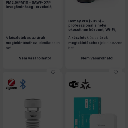
PM2.5/PM10 – SAWF-07P
levegőminőség -érzékelő,
Matter, Wi-Fi, fehér
Homey Pro (2026) –
professzionális helyi
okosotthon központ, Wi-Fi,
Zigbee, Z-Wave, Thread,
A
készletek
és az
árak
A
készletek
és az
árak
Matter, RF433, IR
megtekintéséhez
jelentkezzen
megtekintéséhez
jelentkezzen
be!
be!
Nem vásárolható!
Nem vásárolható!