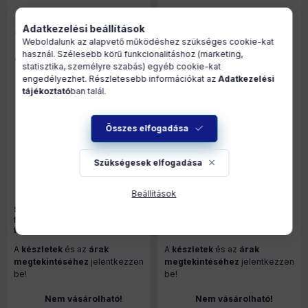
Adatkezelési beállítások
Weboldalunk az alapvető működéshez szükséges cookie-kat
használ. Szélesebb körű funkcionalitáshoz (marketing,
statisztika, személyre szabás) egyéb cookie-kat
engedélyezhet. Részletesebb információkat az
Adatkezelési
tájékoztató
ban talál.
Összes elfogadása
Szükségesek elfogadása
Shelly Flood S Gen4 –
csőtörés, vízfolyás és eső
Beállítások
érzékelő szenzor, Wi-Fi,
Shelly Pro 3EM 120A V2 –
Zigbee, Matter, fehér (S4SN-
fogyasztásmérő, három
0071Z)
fázisú, 3 x 120A áramváltóval,
Wi-Fi, Ethernet, Matter
A
készletek
és az
árak
A
készletek
és az
árak
(SPEM-003CEBEU)
megtekintéséhez
jelentkezzen
megtekintéséhez
jelentkezzen
be!
be!
Nem vásárolható!
Nem vásárolható!