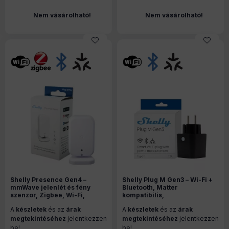
Nem vásárolható!
Nem vásárolható!
Shelly Presence Gen4 –
Shelly Plug M Gen3 – Wi-Fi +
mmWave jelenlét és fény
Bluetooth, Matter
szenzor, Zigbee, Wi-Fi,
kompatibilis,
Bluetooth, Matter, fehér
fogyasztásmérős
A
készletek
és az
árak
A
készletek
és az
árak
okoskonnektor, fekete
megtekintéséhez
jelentkezzen
megtekintéséhez
jelentkezzen
be!
be!