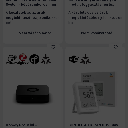
Matter Over WiFi Smart Wall
Switch – fényerőszabályzó
Switch – két áramkörös mini
modul, fogyasztásmérős,
relémodul + kapcsoló, Wi-Fi,
Matter, Wi-Fi
A
készletek
és az
árak
A
készletek
és az
árak
Matter, fehér (MINI-2GS-E)
megtekintéséhez
jelentkezzen
megtekintéséhez
jelentkezzen
be!
be!
Nem vásárolható!
Nem vásárolható!
Homey Pro Mini –
SONOFF AirGuard CO2 SAWF-