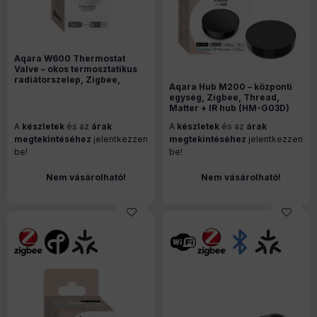
Aqara W600 Thermostat
Valve – okos termosztatikus
radiátorszelep, Zigbee,
Aqara Hub M200 – központi
Thread, Matter (WT-A03D)
egység, Zigbee, Thread,
Matter + IR hub (HM-G03D)
A
készletek
és az
árak
A
készletek
és az
árak
megtekintéséhez
jelentkezzen
megtekintéséhez
jelentkezzen
be!
be!
Nem vásárolható!
Nem vásárolható!