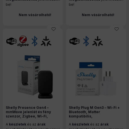
be!
be!
Nem vásárolható!
Nem vásárolható!
Shelly Presence Gen4 –
Shelly Plug M Gen3 – Wi-Fi +
mmWave jelenlét és fény
Bluetooth, Matter
szenzor, Zigbee, Wi-Fi,
kompatibilis,
Bluetooth, Matter, fekete
fogyasztásmérős
A
készletek
és az
árak
A
készletek
és az
árak
okoskonnektor, fehér