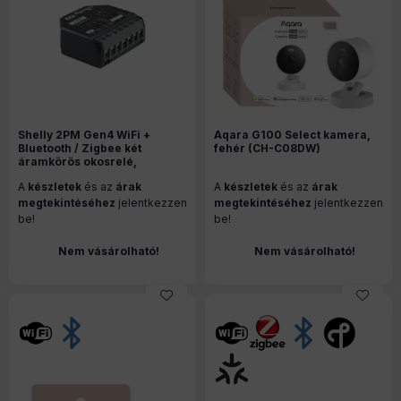
Shelly 2PM Gen4 WiFi +
Aqara G100 Select kamera,
Bluetooth / Zigbee két
fehér (CH-C08DW)
áramkörös okosrelé,
áramfogyasztás-méréssel,
A
készletek
és az
árak
A
készletek
és az
árak
redőnyvezérléssel
megtekintéséhez
jelentkezzen
megtekintéséhez
jelentkezzen
be!
be!
Nem vásárolható!
Nem vásárolható!