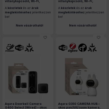
villanykapcsoló, Wi-Fi,
villanykapcsoló, Wi-Fi,
Matter, (ÚJ) szürke (M5-2C-
Matter, (ÚJ) szürke (M5-1C-
A
készletek
és az
árak
A
készletek
és az
árak
80M)
80M)
megtekintéséhez
jelentkezzen
megtekintéséhez
jelentkezzen
be!
be!
Nem vásárolható!
Nem vásárolható!
Aqara Doorbell Camera
Aqara G350 CAMERA HUB –
G400 Select (Wired) – okos
okos pan/tilt/zoom kamera,