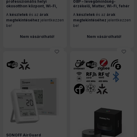
professzionális helyi
08P – levegőminőség-
okosotthon központ, Wi-Fi,
érzékelő, Matter, Wi-Fi, fehér
Zigbee, Thread, Matter,
A
készletek
és az
árak
A
készletek
és az
árak
Ethernet
megtekintéséhez
jelentkezzen
megtekintéséhez
jelentkezzen
be!
be!
Nem vásárolható!
Nem vásárolható!
SONOFF AirGuard