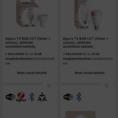
Aqara T2 RGB CCT (fehér +
Aqara T2 RGB CCT (fehér +
színes), állítható
színes), állítható
színhőmérsékletű,
színhőmérsékletű,
fényerőszabályozható, GU10
fényerőszabályozható, E27
A
készletek
és az
árak
A
készletek
és az
árak
LED izzó (LB-L03D)
LED izzó (LB-L02D)
megtekintéséhez
jelentkezzen
megtekintéséhez
jelentkezzen
be!
be!
Nem vásárolható!
Nem vásárolható!