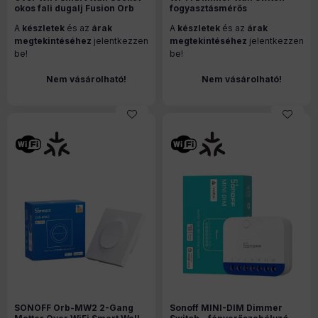
okos fali dugalj Fusion Orb
fogyasztásmérős
kerethez, fogyasztás
fényerőszabályzó modul +
A
készletek
és az
árak
A
készletek
és az
árak
méréssel, Wi-Fi, Matter,
kapcsoló, Matter, Wi-Fi, fehér
fehér (WS01TPF-E)
(MINI-DIM-E)
megtekintéséhez
jelentkezzen
megtekintéséhez
jelentkezzen
be!
be!
Nem vásárolható!
Nem vásárolható!
SONOFF Orb-MW2 2-Gang
Sonoff MINI-DIM Dimmer