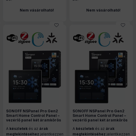
Nem vásárolható!
Nem vásárolható!
SONOFF NSPanel Pro Gen2
SONOFF NSPanel Pro Gen2
Smart Home Control Panel –
Smart Home Control Panel –
vezérlő panel két áramkörös
vezérlő panel két áramkörös
kapcsolóval, Wi-Fi, Zigbee,
kapcsolóval, Wi-Fi, Zigbee,
A
készletek
és az
árak
A
készletek
és az
árak
Matter, Bluetooth, fehér
Matter, Bluetooth, fekete
(NSPanel86PW-Relay)
(NSPanel86PB-Relay)
megtekintéséhez
jelentkezzen
megtekintéséhez
jelentkezzen