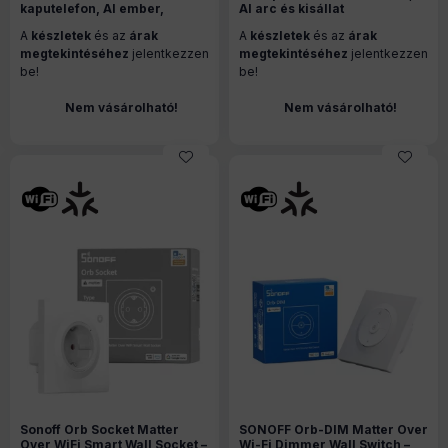
kaputelefon, AI ember,
AI arc és kisállat
kisállat és csomag
felismeréssel, Wi-Fi, Zigbee
A
készletek
és az
árak
A
készletek
és az
árak
felismeréssel, Wi-Fi 6, fekete
+ Thread, Matter, fehér (CH-
(DB-C03D)
C14D)
megtekintéséhez
jelentkezzen
megtekintéséhez
jelentkezzen
be!
be!
Nem vásárolható!
Nem vásárolható!
Sonoff Orb Socket Matter
SONOFF Orb-DIM Matter Over
Over WiFi Smart Wall Socket –
Wi-Fi Dimmer Wall Switch –