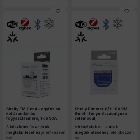
Shelly EM Gen4 – egyfázisú
Shelly Dimmer 0/1-10V PM
két áramkörös
Gen4 – fényerőszabályozó
fogyasztásmérő, 1 db 50A
relémodul,
áramváltóval, 2A
fogyasztásméréssel, Wi-Fi,
A
készletek
és az
árak
A
készletek
és az
árak
kontaktorral, Wi-Fi, Bluetooth,
Zigbee (S4DM-0010WW)
Zigbee, Matter (S4EM-
megtekintéséhez
jelentkezzen
megtekintéséhez
jelentkezzen
002CXCEU)
be!
be!