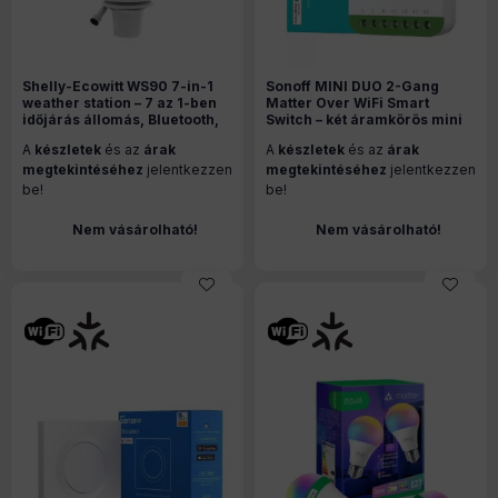
Shelly-Ecowitt WS90 7-in-1
Sonoff MINI DUO 2-Gang
weather station – 7 az 1-ben
Matter Over WiFi Smart
időjárás állomás, Bluetooth,
Switch – két áramkörös mini
Zigbee, fehér
relémodul, Wi-Fi, Matter
A
készletek
és az
árak
A
készletek
és az
árak
(MINI-2GS)
megtekintéséhez
jelentkezzen
megtekintéséhez
jelentkezzen
be!
be!
Nem vásárolható!
Nem vásárolható!