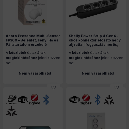
Aqara Presence Multi-Sensor
Shelly Power Strip 4 Gen4 –
FP300 – Jelenlét, Fény, Hő és
okos konnektor elosztó négy
Páratartalom érzékelő
aljzattal, fogyasztásmérős,
Wi-Fi, Zigbee, Matter, fekete
A
készletek
és az
árak
A
készletek
és az
árak
megtekintéséhez
jelentkezzen
megtekintéséhez
jelentkezzen
be!
be!
Nem vásárolható!
Nem vásárolható!