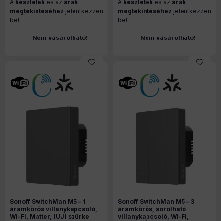
A
készletek
és az
árak
A
készletek
és az
árak
megtekintéséhez
jelentkezzen
megtekintéséhez
jelentkezzen
be!
be!
Nem vásárolható!
Nem vásárolható!
Sonoff SwitchMan M5 – 1
Sonoff SwitchMan M5 – 3
áramkörös villanykapcsoló,
áramkörös, sorolható
Wi-Fi, Matter, (ÚJ) szürke
villanykapcsoló, Wi-Fi,