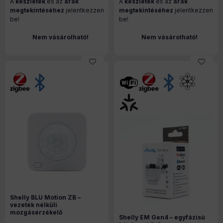
A
készletek
és az
árak
A
készletek
és az
árak
0071Z)
megtekintéséhez
jelentkezzen
megtekintéséhez
jelentkezzen
be!
be!
Nem vásárolható!
Nem vásárolható!
Shelly BLU Motion ZB –
vezeték nélküli
mozgásérzékelő
Shelly EM Gen4 – egyfázisú
fényszenzorral, Bluetooth,