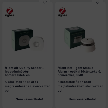
frient Air Quality Sensor –
frient Intelligent Smoke
levegőminőség-,
Alarm – optikai füstérzékelő,
hőmérséklet- és
hőmérővel, 85dB
páratartalom-érzékelő,
hangjelzéssel, Zigbee
A
készletek
és az
árak
A
készletek
és az
árak
Zigbee (AQSZB-110)
(SMSZB-120)
megtekintéséhez
jelentkezzen
megtekintéséhez
jelentkezzen
be!
be!
Nem vásárolható!
Nem vásárolható!