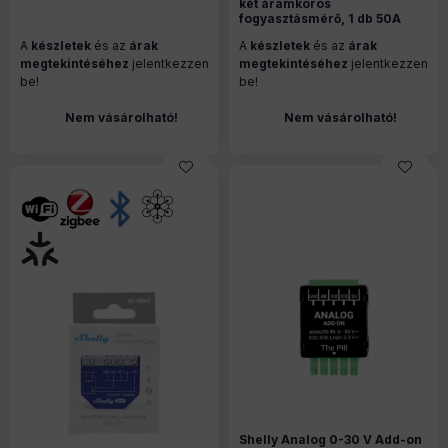
két áramkörös
Zigbee, fehér (SBMO-103Z)
fogyasztásmérő, 1 db 50A
áramváltóval, 2A
A
készletek
és az
árak
A
készletek
és az
árak
kontaktorral, Wi-Fi, Bluetooth,
Zigbee, Matter (S4EM-
megtekintéséhez
jelentkezzen
megtekintéséhez
jelentkezzen
002CXCEU)
be!
be!
Nem vásárolható!
Nem vásárolható!
Shelly Analog 0-30 V Add-on