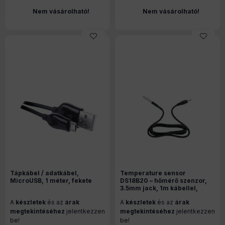
Nem vásárolható!
Nem vásárolható!
Tápkábel / adatkábel,
Temperature sensor
MicroUSB, 1 méter, fekete
DS18B20 – hőmérő szenzor,
3.5mm jack, 1m kábellel,
Shelly Pill-hez
A
készletek
és az
árak
A
készletek
és az
árak
megtekintéséhez
jelentkezzen
megtekintéséhez
jelentkezzen
be!
be!