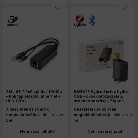
SMLIGHT PoE splitter 100Mb
SONOFF Hydro Series Hydro
– PoE táp elosztó, Ethernet +
ONE – okos öntözőszelep,
USB-C/DC
áramlás-mérővel, Zigbee,
Bluetooth (SWV-ZFE)
A
készletek
és az
árak
A
készletek
és az
árak
megtekintéséhez
jelentkezzen
megtekintéséhez
jelentkezzen
be!
be!
Nem vásárolható!
Nem vásárolható!