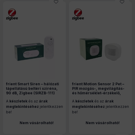
frient Smart Siren – hálózati
frient Motion Sensor 2 Pet –
tápellátású beltéri sziréna,
PIR mozgás-, megvilágítás-
90 dB, Zigbee (SIRZB-111)
és hőmérséklet-érzékelő,
Zigbee (MOSZB-153)
A
készletek
és az
árak
A
készletek
és az
árak
megtekintéséhez
jelentkezzen
megtekintéséhez
jelentkezzen
be!
be!
Nem vásárolható!
Nem vásárolható!