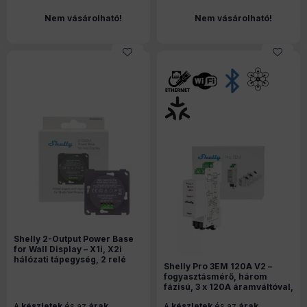
Nem vásárolható!
Nem vásárolható!
Shelly 2-Output Power Base
for Wall Display – X1i, X2i
hálózati tápegység, 2 relé
Shelly Pro 3EM 120A V2 –
kimenettel
fogyasztásmérő, három
fázisú, 3 x 120A áramváltóval,
Wi-Fi, Ethernet, Matter
A
készletek
és az
árak
A
készletek
és az
árak