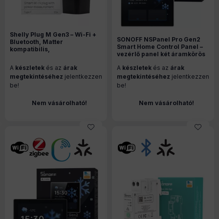
Shelly Plug M Gen3 – Wi-Fi +
SONOFF NSPanel Pro Gen2
Bluetooth, Matter
Smart Home Control Panel –
kompatibilis,
vezérlő panel két áramkörös
fogyasztásmérős
kapcsolóval, Wi-Fi, Zigbee,
okoskonnektor, fekete
A
készletek
és az
árak
A
készletek
és az
árak
Matter, Bluetooth, fehér
(NSPanel86PW-Relay)
megtekintéséhez
jelentkezzen
megtekintéséhez
jelentkezzen
be!
be!
Nem vásárolható!
Nem vásárolható!