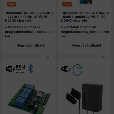
TuyaSmart 1CH 5V-32V AC/DC
TuyaSmart 2CH 5V-32V AC/DC
– egy áramkörös, Wi-Fi, RF,
– kettő áramkörös, Wi-Fi, RF,
NO/NC okosrelé
NO/NC okosrelé
A
készletek
és az
árak
A
készletek
és az
árak
megtekintéséhez
jelentkezzen
megtekintéséhez
jelentkezzen
be!
be!
Nem vásárolható!
Nem vásárolható!