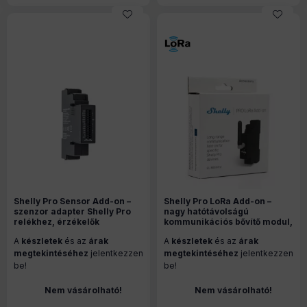
Shelly Pro Sensor Add-on –
Shelly Pro LoRa Add-on –
szenzor adapter Shelly Pro
nagy hatótávolságú
relékhez, érzékelők
kommunikációs bővítő modul,
csatlakoztatásához
Shelly PRO moddulokhoz
A
készletek
és az
árak
A
készletek
és az
árak
megtekintéséhez
jelentkezzen
megtekintéséhez
jelentkezzen
be!
be!
Nem vásárolható!
Nem vásárolható!