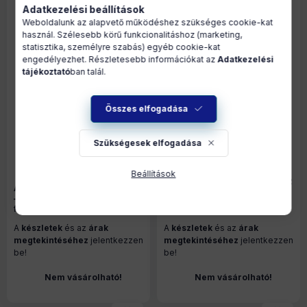
Adatkezelési beállítások
Weboldalunk az alapvető működéshez szükséges cookie-kat
használ. Szélesebb körű funkcionalitáshoz (marketing,
statisztika, személyre szabás) egyéb cookie-kat
engedélyezhet. Részletesebb információkat az
Adatkezelési
tájékoztató
ban talál.
Összes elfogadása
Szükségesek elfogadása
Beállítások
frient Motion Sensor Pro – PIR
Aeotec Home Energy Meter 8
mozgás-, megvilágítás- és
– fogyasztásmérő, három
hőmérséklet-érzékelő,
fázisú, 3 x 60A áramváltóval,
szabotázsvédelemmel,
Z-Wave 800 (ZWA046C3A60)
Zigbee (MOSZB-140)
A
készletek
és az
árak
A
készletek
és az
árak
megtekintéséhez
jelentkezzen
megtekintéséhez
jelentkezzen
be!
be!
Nem vásárolható!
Nem vásárolható!