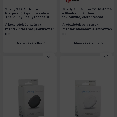
Shelly SSR Add-on –
Shelly BLU Button TOUGH 1 ZB
Kiegészítő 2 gangos relé a
– Bluetooth, Zigbee
The Pill by Shelly többcélú
távirányító, elefántcsont
bemeneti modulhoz
színű
A
készletek
és az
árak
A
készletek
és az
árak
megtekintéséhez
jelentkezzen
megtekintéséhez
jelentkezzen
be!
be!
Nem vásárolható!
Nem vásárolható!