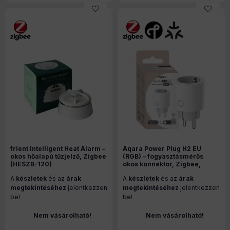
frient Intelligent Heat Alarm –
Aqara Power Plug H2 EU
okos hőalapú tűzjelző, Zigbee
(RGB) – fogyasztásmérős
(HESZB-120)
okos konnektor, Zigbee,
Thread, Bluetooth, Matter,
A
készletek
és az
árak
A
készletek
és az
árak
fehér (SP-P05D)
megtekintéséhez
jelentkezzen
megtekintéséhez
jelentkezzen
be!
be!
Nem vásárolható!
Nem vásárolható!