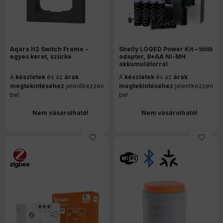
Aqara H2 Switch Frame –
Shelly LOQED Power Kit – töltő
egyes keret, szürke
adapter, 8*AA Ni-MH
akkumulátorral
A
készletek
és az
árak
A
készletek
és az
árak
megtekintéséhez
jelentkezzen
megtekintéséhez
jelentkezzen
be!
be!
Nem vásárolható!
Nem vásárolható!