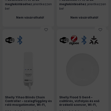
(SPEM-003CEBEU)
megtekintéséhez
jelentkezzen
megtekintéséhez
jelentkezzen
be!
be!
Nem vásárolható!
Nem vásárolható!
Shelly Yihao Blinds Chain
Shelly Flood S Gen4 –
Controller – szalagfüggöny és
csőtörés, vízfolyás és eső
roló mozgatómotor, Wi-Fi,
érzékelő szenzor, Wi-Fi,
Bluetooth, fehér ( YH002-A)
Zigbee, Matter, fehér (S4SN-