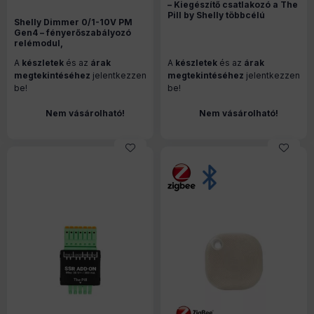
– Kiegészítő csatlakozó a The
Pill by Shelly többcélú
Shelly Dimmer 0/1-10V PM
bemeneti modulhoz
Gen4 – fényerőszabályozó
relémodul,
fogyasztásméréssel, Wi-Fi,
A
készletek
és az
árak
A
készletek
és az
árak
Zigbee (S4DM-0010WW)
megtekintéséhez
jelentkezzen
megtekintéséhez
jelentkezzen
be!
be!
Nem vásárolható!
Nem vásárolható!