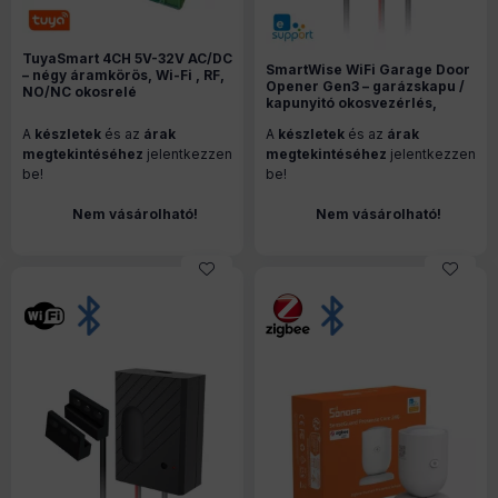
TuyaSmart 4CH 5V-32V AC/DC
SmartWise WiFi Garage Door
– négy áramkörös, Wi-Fi , RF,
Opener Gen3 – garázskapu /
NO/NC okosrelé
kapunyitó okosvezérlés,
állapot-szenzorral, eWeLink,
A
készletek
és az
árak
A
készletek
és az
árak
Wi-Fi, eWeLink-Remote
megtekintéséhez
jelentkezzen
megtekintéséhez
jelentkezzen
be!
be!
Nem vásárolható!
Nem vásárolható!