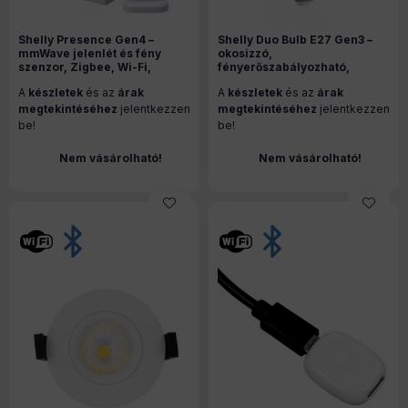
Shelly Presence Gen4 –
Shelly Duo Bulb E27 Gen3 –
mmWave jelenlét és fény
okosizzó,
szenzor, Zigbee, Wi-Fi,
fényerőszabályozható,
Bluetooth, Matter, fehér
fénymelegség-állítható, Wi-
A
készletek
és az
árak
A
készletek
és az
árak
Fi, Bluetooth
megtekintéséhez
jelentkezzen
megtekintéséhez
jelentkezzen
be!
be!
Nem vásárolható!
Nem vásárolható!