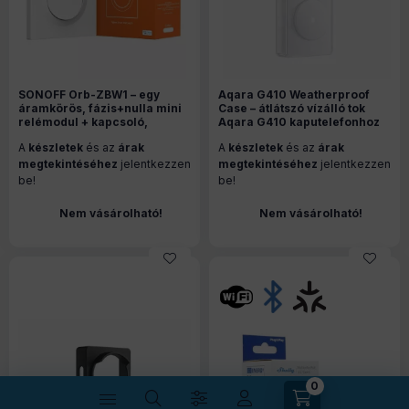
SONOFF Orb-ZBW1 – egy
Aqara G410 Weatherproof
áramkörös, fázis+nulla mini
Case – átlátszó vízálló tok
relémodul + kapcsoló,
Aqara G410 kaputelefonhoz
Zigbee, fehér(ZBMINIR2-E)
A
készletek
és az
árak
A
készletek
és az
árak
megtekintéséhez
jelentkezzen
megtekintéséhez
jelentkezzen
be!
be!
Nem vásárolható!
Nem vásárolható!
0