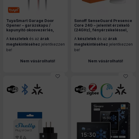
TuyaSmart Garage Door
Sonoff SenseGuard Presence
Opener – garázskapu /
Core 24G – jelenlét érzékelő
kapunyitó okosvezérlés,
(24GHz), fényérzékeléssel,
állapot-szenzorral,
Zigbee, Bluetooth, fehér
A
készletek
és az
árak
A
készletek
és az
árak
Tuya/SmartLife, Wi-Fi
(SNZB-06P24)
megtekintéséhez
jelentkezzen
megtekintéséhez
jelentkezzen
be!
be!
Nem vásárolható!
Nem vásárolható!