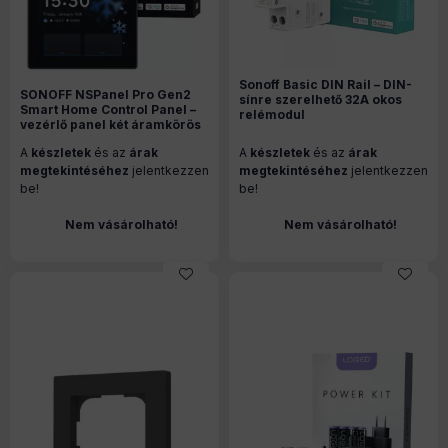
Sonoff Basic DIN Rail – DIN-
SONOFF NSPanel Pro Gen2
sínre szerelhető 32A okos
Smart Home Control Panel –
relémodul
vezérlő panel két áramkörös
fogyasztásméréssel, WiFi,
kapcsolóval, Wi-Fi, Zigbee,
Bluetooth , Matter (BASIC-
A
készletek
és az
árak
A
készletek
és az
árak
Matter, Bluetooth, fekete
1GSP)
(NSPanel86PB-Relay)
megtekintéséhez
jelentkezzen
megtekintéséhez
jelentkezzen
be!
be!
Nem vásárolható!
Nem vásárolható!