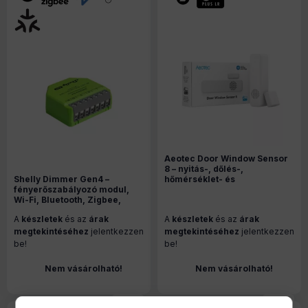
Aeotec Door Window Sensor
8 – nyitás-, dőlés-,
Shelly Dimmer Gen4 –
hőmérséklet- és
fényerőszabályozó modul,
páratartalom-érzékelő, Z-
Wi-Fi, Bluetooth, Zigbee,
Wave, fehér (ZWA055-C)
Matter (S4DM-0A101WWL)
A
készletek
és az
árak
A
készletek
és az
árak
megtekintéséhez
jelentkezzen
megtekintéséhez
jelentkezzen
be!
be!
Nem vásárolható!
Nem vásárolható!