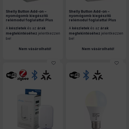
Shelly Button Add-on –
Shelly Button Add-on –
nyomógomb kiegészítő
nyomógomb kiegészítő
relémodul foglalattal Plus
relémodul foglalattal Plus
(Gen2), Gen3 és Gen4 Shelly
(Gen2), Gen3 és Gen4 Shelly
A
készletek
és az
árak
A
készletek
és az
árak
modulokhoz, fekete
modulokhoz, fehér
megtekintéséhez
jelentkezzen
megtekintéséhez
jelentkezzen
be!
be!
Nem vásárolható!
Nem vásárolható!