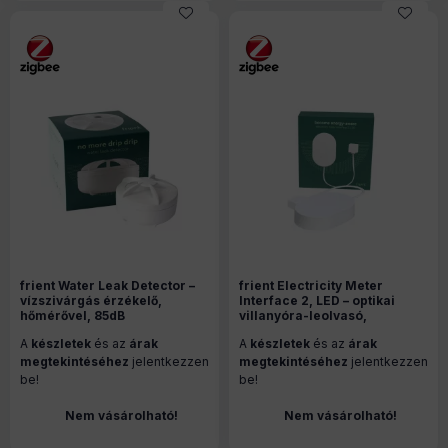
frient Water Leak Detector –
frient Electricity Meter
vízszivárgás érzékelő,
Interface 2, LED – optikai
hőmérővel, 85dB
villanyóra-leolvasó,
hangjelzéssel, Zigbee
fogyasztásmérő, Zigbee
A
készletek
és az
árak
A
készletek
és az
árak
(FLSZB-110)
(EMIZB-141)
megtekintéséhez
jelentkezzen
megtekintéséhez
jelentkezzen
be!
be!
Nem vásárolható!
Nem vásárolható!