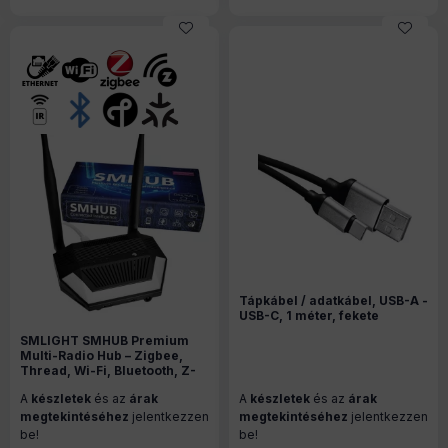
Tápkábel / adatkábel, USB-A -
USB-C, 1 méter, fekete
SMLIGHT SMHUB Premium
Multi-Radio Hub – Zigbee,
Thread, Wi-Fi, Bluetooth, Z-
Wave, 4G/LTE, IR, Ethernet,
A
készletek
és az
árak
A
készletek
és az
árak
Matter (P10+MG24)
megtekintéséhez
jelentkezzen
megtekintéséhez
jelentkezzen
be!
be!