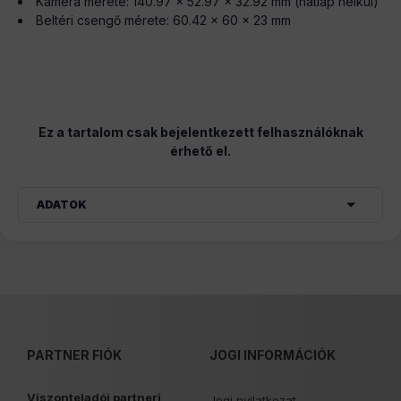
Kamera mérete: 140.97 × 52.97 × 32.92 mm (hátlap nélkül)
Beltéri csengő mérete: 60.42 × 60 × 23 mm
Ez a tartalom csak bejelentkezett felhasználóknak
érhető el.
ADATOK
PARTNER FIÓK
JOGI INFORMÁCIÓK
Viszonteladói partneri
Jogi nyilatkozat