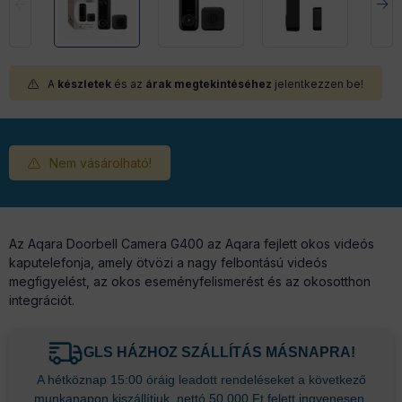
A
készletek
és az
árak megtekintéséhez
jelentkezzen be!
Nem vásárolható!
Az Aqara Doorbell Camera G400 az Aqara fejlett okos videós
kaputelefonja, amely ötvözi a nagy felbontású videós
megfigyelést, az okos eseményfelismerést és az okosotthon
integrációt.
GLS HÁZHOZ SZÁLLÍTÁS MÁSNAPRA!
A hétköznap 15:00 óráig leadott rendeléseket a következő
munkanapon kiszállítjuk, nettó 50.000 Ft felett ingyenesen.