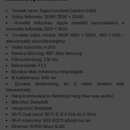
Termék neve: Aqara Doorbell Camera G400
Videó felbontás: 1536P (1536 × 2048)
HomeKit felbontás: Apple HomeKit használatakor a
maximális felbontás 1200 × 1600
További videó módok: 960P (960 × 1280), 480 × 640 –
alacsonyabb sávszélességhez
Videó tömörítés: H.264
Kamera látószög: 165° átlós látószög
Fókusztávolság: 2.18 mm
Rekeszérték: F2.2
Éjszakai látás: Infravörös megvilágítás
IR hullámhossz: 940 nm
Éjszakai látótávolság: kb. 5 méter (emberi alak
felismerhető)
Hang kommunikáció: Kétirányú hang (two-way audio)
Mikrofon: Beépített
Hangszóró: Beépített
Wi-Fi Dual-band: Wi-Fi 6 (2.4 GHz és 5 GHz)
Wi-Fi szabvány: IEEE 802.11 a/b/g/n/ac/ax
Ethernet: 10/100 Mbps RJ45