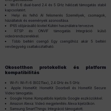
Wi-Fi 6 dual-band 2.4 és 5 GHz hálózati támogatás stabil
kapcsolatért.
Helyi és felhő AI felismerés Személyek, csomagok,
háziállatok és események azonosítása.
IP65 időjárásálló kivitel Kültéri használatra tervezve.
RTSP és ONVIF támogatás Integráció külső
videórendszerekkel.
Több beltéri csengő Egy csengőhöz akár 5 beltéri
vevőegység csatlakoztatható.
Okosotthon protokollok és platform
kompatibilitás
Wi-Fi: Wi-Fi 6 (802.11ax), 2.4 GHz és 5 GHz.
Apple HomeKit: HomeKit Doorbell és HomeKit Secure
Video támogatás.
Google Home: Kompatibilis kijelzős Google eszközökkel.
Amazon Alexa: Videó megjelenítés Alexa kijelzőkön.
Samsung SmartThings: Integráció támogatott.