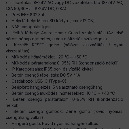
Tápellátás: 8–24V AC vagy DC vezetékes táp (8-24V AC,
1.3A 50/60Hz - 8-24V DC, 0.8A)
PoE: IEEE 802.3af
Helyi tárhely: Micro-SD kártya (max. 512 GB)
NAS támogatás: Igen
Felhő tárhely: Aqara Home Guard szolgáltatás (Az első
három hónap díjmentes, utána előfizetés szükséges.)
Kezelő: RESET gomb (hálózat visszaállítás / gyári
visszaállítás)
Működési hőmérséklet: -20 °C ~ +50 °C
Működési páratartalom: 0–95% RH (kondenzáció nélkül)
IP Kategórizálás: IP65 por- és vízálló kivitel
Beltéri csengő tápellátás: DC 5V / 1A
Csatlakozó: USB-C (Type-C)
Beépített hangjelzés: 5 választható csengőhang
Beltéri csengő működési hőmérséklet: -10 °C ~ +40 °C
Beltéri csengő páratartalom: 0–95% RH (kondenzáció
nélkül)
Beltéri csengő gombok: Zene gomb (rövid nyomás:
csengőhang váltás)
Hangerő gomb: Rövid nyomás: hangerő állítás