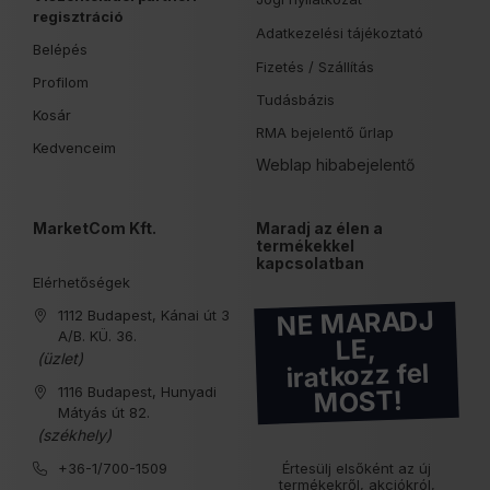
regisztráció
Adatkezelési tájékoztató
Belépés
Fizetés /
Szállítás
Profilom
Tudásbázis
Kosár
RMA bejelentő űrlap
Kedvenceim
Weblap hibabejelentő
MarketCom Kft.
Maradj az élen a
termékekkel
kapcsolatban
Elérhetőségek
NE MARADJ
1112 Budapest, Kánai út 3
A/B. KÜ. 36.
LE,
(üzlet)
iratkozz fel
1116 Budapest, Hunyadi
MOST!
Mátyás út 82.
(székhely)
+36-1/700-1509
Értesülj elsőként az új
termékekről, akciókról,