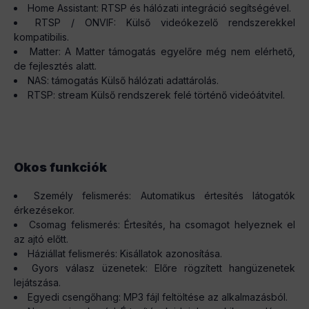
Home Assistant: RTSP és hálózati integráció segítségével.
RTSP / ONVIF: Külső videókezelő rendszerekkel
kompatibilis.
Matter: A Matter támogatás egyelőre még nem elérhető,
de fejlesztés alatt.
NAS: támogatás Külső hálózati adattárolás.
RTSP: stream Külső rendszerek felé történő videóátvitel.
Okos funkciók
Személy felismerés: Automatikus értesítés látogatók
érkezésekor.
Csomag felismerés: Értesítés, ha csomagot helyeznek el
az ajtó előtt.
Háziállat felismerés: Kisállatok azonosítása.
Gyors válasz üzenetek: Előre rögzített hangüzenetek
lejátszása.
Egyedi csengőhang: MP3 fájl feltöltése az alkalmazásból.