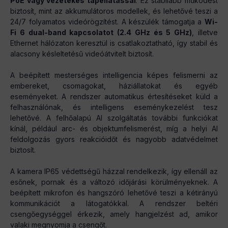
PoE vagy vezetékes tápellátással
. Ez stabilabb működést
biztosít, mint az akkumulátoros modellek, és lehetővé teszi a
24/7 folyamatos videórögzítést. A készülék támogatja a
Wi-
Fi 6 dual-band kapcsolatot (2.4 GHz és 5 GHz)
, illetve
Ethernet hálózaton keresztül is csatlakoztatható, így stabil és
alacsony késleltetésű videóátvitelt biztosít.
A beépített mesterséges intelligencia képes felismerni az
embereket, csomagokat, háziállatokat és egyéb
eseményeket. A rendszer automatikus értesítéseket küld a
felhasználónak, és intelligens eseménykezelést tesz
lehetővé. A felhőalapú AI szolgáltatás további funkciókat
kínál, például arc- és objektumfelismerést, míg a helyi AI
feldolgozás gyors reakcióidőt és nagyobb adatvédelmet
biztosít.
A kamera IP65 védettségű házzal rendelkezik, így ellenáll az
esőnek, pornak és a változó időjárási körülményeknek. A
beépített mikrofon és hangszóró lehetővé teszi a kétirányú
kommunikációt a látogatókkal. A rendszer beltéri
csengőegységgel érkezik, amely hangjelzést ad, amikor
valaki megnyomja a csengőt.