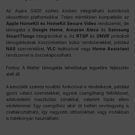
Az Aqara G400 széles körben integrálható különböző
okosotthon platformokkal. Teljes mértékben kompatibilis az
Apple HomeKit és HomeKit Secure Video
rendszerrel, de
támogatja a
Google Home
,
Amazon Alexa
és
Samsung
SmartThings
integrációkat is. Az
RTSP
és
ONVIF
protokoll
támogatásának köszönhetően külső rendszerekkel, például
NAS
szerverekkel,
VLC
lejátszóval vagy
Home Assistant
rendszerrel is összekapcsolható.
Fontos: A Matter támogatás lehetősége egyelőre fejlesztés
alatt áll.
A készülék számos további funkcióval is rendelkezik, például
gyors válasz üzenetekkel, egyedi csengőhang feltöltéssel,
adatvédelmi maszkolási zónákkal, valamint lopás elleni
védelemmel. Egy csengőhöz akár öt beltéri vevőegység is
csatlakoztatható, így nagyobb otthonokban vagy irodákban
is hatékonyan használható.