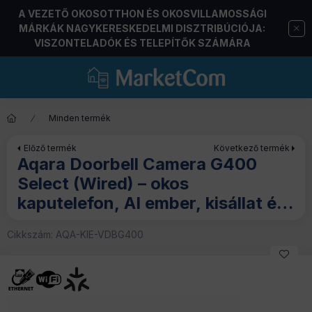
A VEZETŐ OKOSOTTHON ÉS OKOSVILLAMOSSÁGI
MÁRKÁK NAGYKERESKEDELMI DISZTRIBÚCIÓJA:
VISZONTELADÓK ÉS TELEPÍTŐK SZÁMÁRA
Minden termék
Előző termék
Következő termék
Aqara Doorbell Camera G400
Select (Wired) – okos
kaputelefon, AI ember, kisállat és
csomag felismeréssel, Wi-Fi 6,
Cikkszám:
AQA-KIE-VDBG400
fekete (DB-C03D)