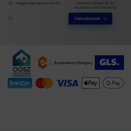
nagyker@marketcom.hu
kedvezményekről és
részletes elemzésekről.
Feliratkozom