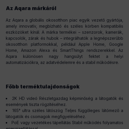
Az Aqara márkáról
Az Aqara a globális okosotthon piac egyik vezető gyártója,
amely innovatív, megbízható és széles körben kompatibilis
eszközöket kínál. A márka termékei – szenzorok, kamerák,
kapcsolók, zárak és hubok – integrálhatók a legnépszerűbb
okosotthon platformokkal, például Apple Home, Google
Home, Amazon Alexa és SmartThings rendszerekkel. Az
Aqara különösen nagy hangsúlyt fektet a helyi
automatizációkra, az adatvédelemre és a stabil működésre.
Főbb terméktulajdonságok
2K HD videó Részletgazdag képminőség a látogatók és
események tiszta rögzítéséhez.
165° ultra széles látószög Teljes függőleges látómező a
látogatók és csomagok megfigyeléséhez.
PoE vagy vezetékes tápellátás Stabil működés folyamatos
energiaellátással.