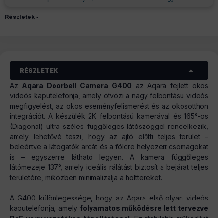
Részletek
RÉSZLETEK
Az
Aqara Doorbell Camera G400
az Aqara fejlett okos
videós kaputelefonja, amely ötvözi a nagy felbontású videós
megfigyelést, az okos eseményfelismerést és az okosotthon
integrációt. A készülék 2K felbontású kamerával és 165°-os
(Diagonal) ultra széles függőleges látószöggel rendelkezik,
amely lehetővé teszi, hogy az ajtó előtti teljes terület –
beleértve a látogatók arcát és a földre helyezett csomagokat
is – egyszerre látható legyen. A kamera függőleges
látómezeje 137°, amely ideális rálátást biztosít a bejárat teljes
területére, miközben minimalizálja a holttereket.
A G400 különlegessége, hogy az Aqara első olyan videós
kaputelefonja, amely
folyamatos működésre lett tervezve