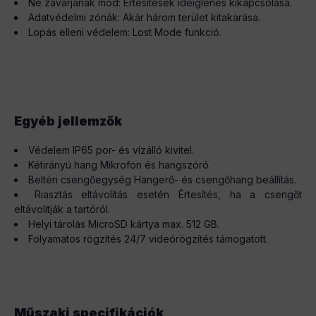
Ne zavarjanak mód: Értesítések ideiglenes kikapcsolása.
Adatvédelmi zónák: Akár három terület kitakarása.
Lopás elleni védelem: Lost Mode funkció.
Egyéb jellemzők
Védelem IP65 por- és vízálló kivitel.
Kétirányú hang Mikrofon és hangszóró.
Beltéri csengőegység Hangerő- és csengőhang beállítás.
Riasztás eltávolítás esetén Értesítés, ha a csengőt
eltávolítják a tartóról.
Helyi tárolás MicroSD kártya max. 512 GB.
Folyamatos rögzítés 24/7 videórögzítés támogatott.
Műszaki specifikációk