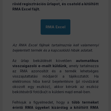
rövid regisztrációs űrlapot, és csatold a kitöltött
RMA Excel
fájlt.
RMA Excel
Az RMA Excel fájlnak tartalmaznia kell valamennyi
bejelentett termék és a kapcsolódó hibák adatait.
Az űrlap beküldését követően
automatikus
visszaigazoló e-mailt küldünk,
amely tartalmazza
az RMA azonosítót és a termék lehetséges
visszajutattatási módjairól a tájékoztatót. Ha
elektromos hiba kerül bejelentésre (pl rövidzárat
okozott egy eszköz), akkor kérünk az eszköz
bekötéséről fotó(ka)t is küldeni majd email-ben.
Felhívjuk a figyelmedet, hogy a
több terméket
érintő RMA ügyeket kizárólag a kitöltött RMA