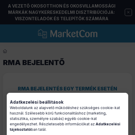
A VEZETŐ OKOSOTTHON ÉS OKOSVILLAMOSSÁGI
MÁRKÁK NAGYKERESKEDELMI DISZTRIBÚCIÓJA:
VISZONTELADÓK ÉS TELEPÍTŐK SZÁMÁRA
RMA BEJELENTŐ
RMA BEJELENTÉS EGY TERMÉK ESETÉN
Amennyiben az általad vásárolt okosvillamossági
Adatkezelési beállítások
termék meghibásodott, kérjük, töltsd ki az alábbi
Weboldalunk az alapvető működéshez szükséges cookie-kat
használ. Szélesebb körű funkcionalitáshoz (marketing,
űrlapot.
statisztika, személyre szabás) egyéb cookie-kat
engedélyezhet. Részletesebb információkat az
Adatkezelési
Az űrlap beküldését követően
automatikus
tájékoztató
ban talál.
visszaigazoló e-mailt küldünk
, amely tartalmazza