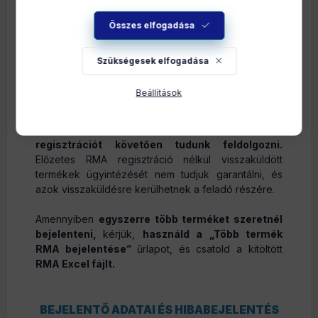
az RMA azonosítót és a termék lehetséges
visszajuttatási módjairól a tájékoztatót.
Ha
Összes elfogadása
elektromos hiba
kerül bejelentésre (pl rövidzárat
okozott egy eszköz), akkor kérünk
az eszköz
Szükségesek elfogadása
bekötéséről fotó(ka)t is küldeni
majd email-ben.
Beállítások
Kérjük, a terméket ne küldd vissza az űrlap kitöltése
és a visszaigazoló e-mail megérkezése előtt.
RMA
ügyeket kizárólag az űrlapon keresztül történő
regisztrációt követően tudunk feldolgozni.
Előzetes RMA regisztráció nélkül visszaküldött
termékek ügyintézését nem tudjuk garantálni, és
azok visszaküldésre kerülhetnek a feladó részére.
Amennyiben
egyszerre több terméket szeretnél
bejelenteni,
kérjük,
használd a „Több termék
RMA bejelentése”
űrlapot, és csatold a kitöltött
RMA Excel fájlt.
BEJELENTŐ ADATAI ÉS HIBABEJELENTÉS