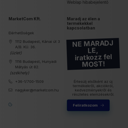
Weblap hibabejelentő
MarketCom Kft.
Maradj az élen a
termékekkel
kapcsolatban
Elérhetőségek
NE MARADJ
1112 Budapest, Kánai út 3
A/B. KÜ. 36.
LE,
(üzlet)
iratkozz fel
1116 Budapest, Hunyadi
MOST!
Mátyás út 82.
(székhely)
+36-1/700-1509
Értesülj elsőként az új
termékekről, akciókról,
nagyker@marketcom.hu
kedvezményekről és
részletes elemzésekről.
Feliratkozom