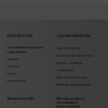
PARTNER FIÓK
JOGI INFORMÁCIÓK
Viszonteladói partneri
Jogi nyilatkozat
regisztráció
Adatkezelési tájékoztató
Belépés
Fizetés /
Szállítás
Profilom
Tudásbázis
Kosár
RMA bejelentő űrlap
Kedvenceim
Weblap hibabejelentő
MarketCom Kft.
Maradj az élen a
termékekkel
kapcsolatban