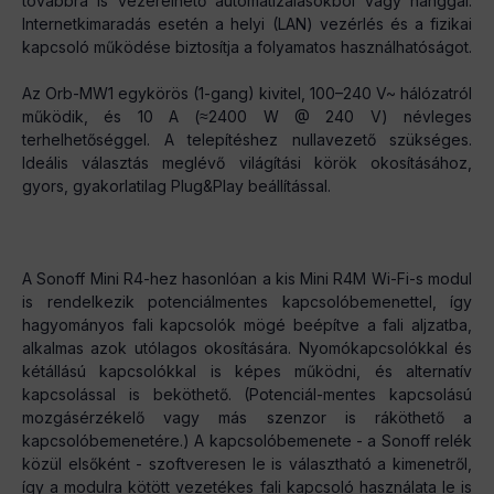
továbbra is vezérelhető automatizálásokból vagy hanggal.
Internetkimaradás esetén a helyi (LAN) vezérlés és a fizikai
kapcsoló működése biztosítja a folyamatos használhatóságot.
Az Orb-MW1 egykörös (1-gang) kivitel, 100–240 V~ hálózatról
működik, és 10 A (≈2400 W @ 240 V) névleges
terhelhetőséggel. A telepítéshez nullavezető szükséges.
Ideális választás meglévő világítási körök okosításához,
gyors, gyakorlatilag Plug&Play beállítással.
A Sonoff Mini R4-hez hasonlóan a kis Mini R4M Wi-Fi-s modul
is rendelkezik potenciálmentes kapcsolóbemenettel, így
hagyományos fali kapcsolók mögé beépítve a fali aljzatba,
alkalmas azok utólagos okosítására. Nyomókapcsolókkal és
kétállású kapcsolókkal is képes működni, és alternatív
kapcsolással is beköthető. (Potenciál-mentes kapcsolású
mozgásérzékelő vagy más szenzor is ráköthető a
kapcsolóbemenetére.) A kapcsolóbemenete - a Sonoff relék
közül elsőként - szoftveresen le is választható a kimenetről,
így a modulra kötött vezetékes fali kapcsoló használata le is