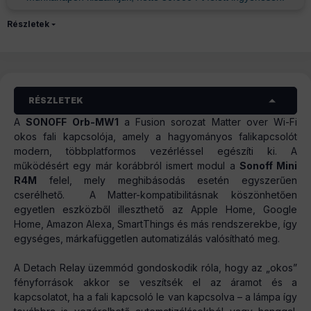
Részletek
RÉSZLETEK
A
SONOFF Orb-MW1
a Fusion sorozat Matter over Wi-Fi
okos fali kapcsolója, amely a hagyományos falikapcsolót
modern, többplatformos vezérléssel egészíti ki. A
működésért egy már korábbról ismert modul a
Sonoff Mini
R4M
felel, mely meghibásodás esetén egyszerűen
cserélhető. A Matter-kompatibilitásnak köszönhetően
egyetlen eszközből illeszthető az Apple Home, Google
Home, Amazon Alexa, SmartThings és más rendszerekbe, így
egységes, márkafüggetlen automatizálás valósítható meg.
A Detach Relay üzemmód gondoskodik róla, hogy az „okos”
fényforrások akkor se veszítsék el az áramot és a
kapcsolatot, ha a fali kapcsoló le van kapcsolva – a lámpa így