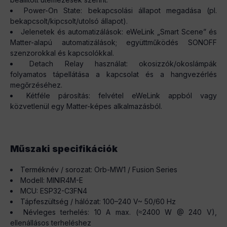
Power-On State: bekapcsolási állapot megadása (pl.
bekapcsolt/kipcsolt/utolsó állapot).
Jelenetek és automatizálások: eWeLink „Smart Scene” és
Matter-alapú automatizálások; együttműködés SONOFF
szenzorokkal és kapcsolókkal.
Detach Relay használat: okosizzók/okoslámpák
folyamatos tápellátása a kapcsolat és a hangvezérlés
megőrzéséhez.
Kétféle párosítás: felvétel eWeLink appból vagy
közvetlenül egy Matter-képes alkalmazásból.
Műszaki specifikációk
Terméknév / sorozat: Orb-MW1 / Fusion Series
Modell: MINIR4M-E
MCU: ESP32-C3FN4
Tápfeszültség / hálózat: 100–240 V~ 50/60 Hz
Névleges terhelés: 10 A max. (≈2400 W @ 240 V),
ellenállásos terheléshez