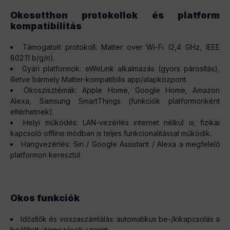
Okosotthon protokollok és platform
kompatibilitás
Támogatott protokoll: Matter over Wi-Fi (2,4 GHz, IEEE
802.11 b/g/n).
Gyári platformok: eWeLink alkalmazás (gyors párosítás),
illetve bármely Matter-kompatibilis app/alapközpont.
Ökoszisztémák: Apple Home, Google Home, Amazon
Alexa, Samsung SmartThings (funkciók platformonként
eltérhetnek).
Helyi működés: LAN-vezérlés internet nélkül is; fizikai
kapcsoló offline módban is teljes funkcionalitással működik.
Hangvezérlés: Siri / Google Assistant / Alexa a megfelelő
platformon keresztül.
Okos funkciók
Időzítők és visszaszámlálás: automatikus be-/kikapcsolás a
beállított ütemezések szerint.