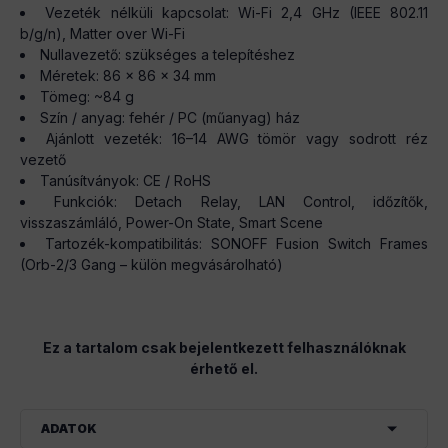
Vezeték nélküli kapcsolat: Wi-Fi 2,4 GHz (IEEE 802.11
b/g/n), Matter over Wi-Fi
Nullavezető: szükséges a telepítéshez
Méretek: 86 × 86 × 34 mm
Tömeg: ~84 g
Szín / anyag: fehér / PC (műanyag) ház
Ajánlott vezeték: 16–14 AWG tömör vagy sodrott réz
vezető
Tanúsítványok: CE / RoHS
Funkciók: Detach Relay, LAN Control, időzítők,
visszaszámláló, Power-On State, Smart Scene
Tartozék-kompatibilitás: SONOFF Fusion Switch Frames
(Orb-2/3 Gang – külön megvásárolható)
Ez a tartalom csak bejelentkezett felhasználóknak
érhető el.
ADATOK