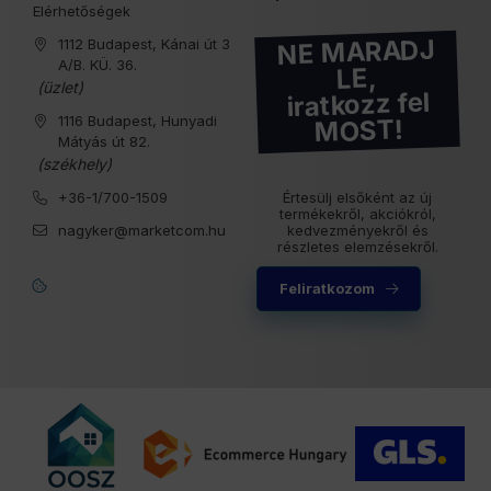
Elérhetőségek
NE MARADJ
1112 Budapest, Kánai út 3
A/B. KÜ. 36.
LE,
(üzlet)
iratkozz fel
1116 Budapest, Hunyadi
MOST!
Mátyás út 82.
(székhely)
+36-1/700-1509
Értesülj elsőként az új
termékekről, akciókról,
nagyker@marketcom.hu
kedvezményekről és
részletes elemzésekről.
Feliratkozom