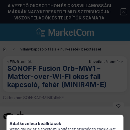
A VEZETŐ OKOSOTTHON ÉS OKOSVILLAMOSSÁGI
MÁRKÁK NAGYKERESKEDELMI DISZTRIBÚCIÓJA:
VISZONTELADÓK ÉS TELEPÍTŐK SZÁMÁRA
villanykapcsoló fázis + nullvezeték bekötéssel
Előző termék
Következő termék
SONOFF Fusion Orb-MW1 –
Matter-over-Wi-Fi okos fali
kapcsoló, fehér (MINIR4M-E)
Cikkszám:
SON-KAP-MINIR4M-E
Adatkezelési beállítások
Weboldalunk az alapvető működéshez szükséges cookie-kat