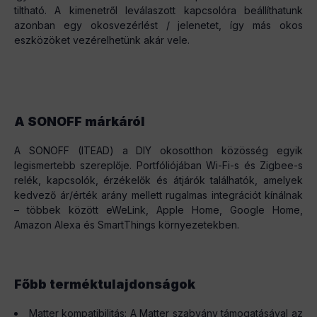
tiltható. A kimenetről leválaszott kapcsolóra beállíthatunk
azonban egy okosvezérlést / jelenetet, így más okos
eszközöket vezérelhetünk akár vele.
A SONOFF márkáról
A SONOFF (ITEAD) a DIY okosotthon közösség egyik
legismertebb szereplője. Portfóliójában Wi-Fi-s és Zigbee-s
relék, kapcsolók, érzékelők és átjárók találhatók, amelyek
kedvező ár/érték arány mellett rugalmas integrációt kínálnak
– többek között eWeLink, Apple Home, Google Home,
Amazon Alexa és SmartThings környezetekben.
Főbb terméktulajdonságok
Matter kompatibilitás: A Matter szabvány támogatásával az