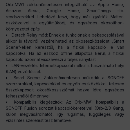
Orb-MW1 zökkenőmentesen integrálható az Apple Home,
Amazon Alexa, Google Home, SmartThings stb.
rendszerekkel. Lehetővé teszi, hogy más gyártók Matter-
eszközeivel is együttműködj, és egységes okosotthon-
környezetet építs.
Detach Relay mód: Ennek a funkciónak a bekapcsolásával
akkor is távolról vezérelheted az okoseszközeidet „Smart
Scene”-eken keresztül, ha a fizikai kapcsoló le van
kapcsolva. Ha az eszköz offline állapotba kerül, a fizikai
kapcsoló azonnal visszaveszi a teljes irányítást.
LAN-vezérlés: Internetkapcsolat nélkül is használható helyi
(LAN) vezérléssel.
Smart Scene: Zökkenőmentesen működik a SONOFF
szenzorokkal, kapcsolókkal és egyéb eszközökkel, teljesen
összekapcsolt okosökoszisztémát hozva létre egységes
felhasználói élménnyel.
Kompatibilis kiegészítők: Az Orb-MW1 kompatibilis a
SONOFF Fusion sorozat kapcsolókereteivel (Orb-2/3 Gang,
külön megvásárolható), így rugalmas, függőleges vagy
vízszintes szerelést tesz lehetővé.