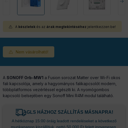
A
készletek
és az
árak megtekintéséhez
jelentkezzen be!
Nem vásárolható!
A
SONOFF Orb-MW1
a Fusion sorozat Matter over Wi-Fi okos
fali kapcsolója, amely a hagyományos falikapcsolót modern,
többplatformos vezérléssel egészíti ki. A nyomógombos
kapcsoló belsejében egy Sonoff Mini R4M modul található.
GLS HÁZHOZ SZÁLLÍTÁS MÁSNAPRA!
A hétköznap 15:00 óráig leadott rendeléseket a következő
munkanapon kiszállítjuk, nettó 50.000 Ft felett ingyenesen.