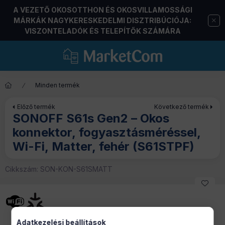
A VEZETŐ OKOSOTTHON ÉS OKOSVILLAMOSSÁGI
MÁRKÁK NAGYKERESKEDELMI DISZTRIBÚCIÓJA:
VISZONTELADÓK ÉS TELEPÍTŐK SZÁMÁRA
Minden termék
Előző termék
Következő termék
SONOFF S61s Gen2 – Okos
konnektor, fogyasztásméréssel,
Wi-Fi, Matter, fehér (S61STPF)
Cikkszám:
SON-KON-S61SMATT
Adatkezelési beállítások