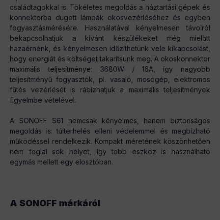
családtagokkal is. Tökéletes megoldás a háztartási gépek és
konnektorba dugott lámpák okosvezérléséhez és egyben
fogyasztásmérésére. Használatával kényelmesen távolról
bekapcsolhatjuk a kívánt készülékeket még mielőtt
hazaérnénk, és kényelmesen időzíthetünk vele kikapcsolást,
hogy energiát és költséget takarítsunk meg. A okoskonnektor
maximális teljesítménye: 3680W / 16A, így nagyobb
teljesítményű fogyasztók, pl. vasaló, mosógép, elektromos
fűtés vezérlését is rábízhatjuk a maximális teljesítmények
figyelmbe vételével.
A SONOFF S61 nemcsak kényelmes, hanem biztonságos
megoldás is: túlterhelés elleni védelemmel és megbízható
működéssel rendelkezik. Kompakt méretének köszönhetően
nem foglal sok helyet, így több eszköz is használható
egymás mellett egy elosztóban.
A SONOFF márkáról