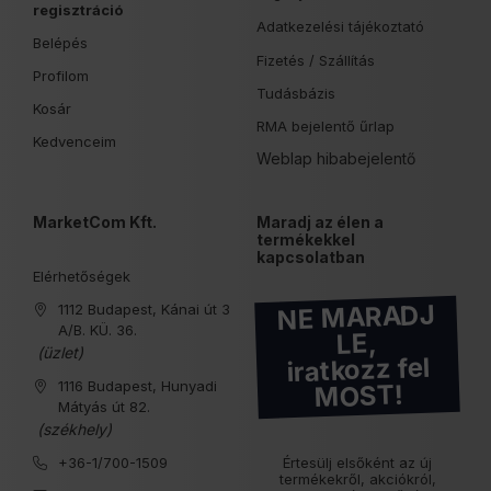
regisztráció
Adatkezelési tájékoztató
Belépés
Fizetés /
Szállítás
Profilom
Tudásbázis
Kosár
RMA bejelentő űrlap
Kedvenceim
Weblap hibabejelentő
MarketCom Kft.
Maradj az élen a
termékekkel
kapcsolatban
Elérhetőségek
NE MARADJ
1112 Budapest, Kánai út 3
A/B. KÜ. 36.
LE,
(üzlet)
iratkozz fel
1116 Budapest, Hunyadi
MOST!
Mátyás út 82.
(székhely)
+36-1/700-1509
Értesülj elsőként az új
termékekről, akciókról,