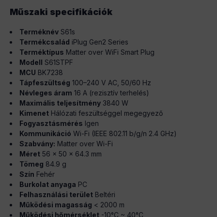
Műszaki specifikációk
Terméknév
S61s
Termékcsalád
iPlug Gen2 Series
Terméktípus
Matter over WiFi Smart Plug
Modell
S61STPF
MCU
BK7238
Tápfeszültség
100–240 V AC, 50/60 Hz
Névleges áram
16 A (rezisztív terhelés)
Maximális teljesítmény
3840 W
Kimenet
Hálózati feszültséggel megegyező
Fogyasztásmérés
Igen
Kommunikáció
Wi-Fi (IEEE 802.11 b/g/n 2.4 GHz)
Szabvány:
Matter over Wi-Fi
Méret
56 × 50 × 64.3 mm
Tömeg
84.9 g
Szín
Fehér
Burkolat anyaga
PC
Felhasználási terület
Beltéri
Működési magasság
< 2000 m
Működési hőmérséklet
-10°C ~ 40°C