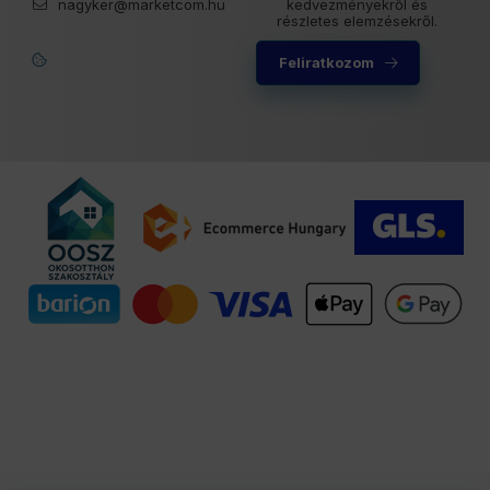
nagyker@marketcom.hu
kedvezményekről és
részletes elemzésekről.
Feliratkozom