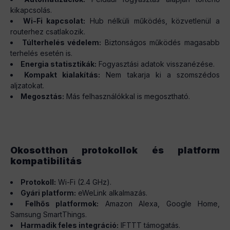
kikapcsolás.
Wi-Fi kapcsolat:
Hub nélküli működés, közvetlenül a
routerhez csatlakozik.
Túlterhelés védelem:
Biztonságos működés magasabb
terhelés esetén is.
Energia statisztikák:
Fogyasztási adatok visszanézése.
Kompakt kialakítás:
Nem takarja ki a szomszédos
aljzatokat.
Megosztás:
Más felhasználókkal is megosztható.
Okosotthon protokollok és platform
kompatibilitás
Protokoll:
Wi-Fi (2.4 GHz).
Gyári platform:
eWeLink alkalmazás.
Felhős platformok:
Amazon Alexa, Google Home,
Samsung SmartThings.
Harmadik feles integráció:
IFTTT támogatás.