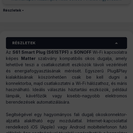
Részletek
RÉSZLETEK
Az
S61 Smart Plug (S61STPF)
a
SONOFF
Wi-Fi kapcsolatra
képes
Matter
szabvány kompatibilis okos dugalja, amely
lehetővé teszi a csatlakoztatott eszközök távoli vezérlését
és energiafogyasztásának mérését. Egyszerű Plug&Play
kialakításának köszönhetően csak be kell dugni a
konnektorba, majd csatlakoztatni a Wi-Fi hálózathoz, és máris
használható. Ideális választás háztartási eszközök, például
lámpák, kávéfőzők vagy kisebb-nagyobb elektromos
berendezések automatizálására.
Segítségével egy hagyományos fali dugalj okoskonnektor-
aljzattá alakítható egy mozdulattal. Internet-kapcsolattal
rendelkező iOS (Apple) vagy Android mobiltelefonon futó