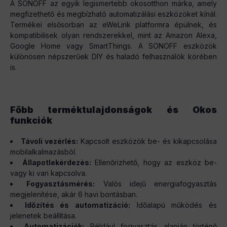
A SONOFF az egyik legismertebb okosotthon márka, amely
megfizethető és megbízható automatizálási eszközöket kínál.
Termékei elsősorban az eWeLink platformra épülnek, és
kompatibilisek olyan rendszerekkel, mint az Amazon Alexa,
Google Home vagy SmartThings. A SONOFF eszközök
különösen népszerűek DIY és haladó felhasználók körében
is.
Főbb terméktulajdonságok és Okos
funkciók
Távoli vezérlés:
Kapcsolt eszközök be- és kikapcsolása
mobilalkalmazásból.
Állapotlekérdezés:
Ellenőrizhető, hogy az eszköz be-
vagy ki van kapcsolva.
Fogyasztásmérés:
Valós idejű energiafogyasztás
megjelenítése, akár 6 havi bontásban.
Időzítés és automatizáció:
Időalapú működés és
jelenetek beállítása.
Automatizációk:
Például fogyasztás alapján történő