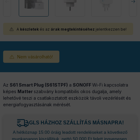
A
készletek
és az
árak megtekintéséhez
jelentkezzen be!
Nem vásárolható!
Az
S61 Smart Plug (S61STPF)
a
SONOFF
Wi-Fi kapcsolatra
képes
Matter
szabvány kompatibilis okos dugalja, amely
lehetővé teszi a csatlakoztatott eszközök távoli vezérlését és
energiafogyasztásának mérését.
GLS HÁZHOZ SZÁLLÍTÁS MÁSNAPRA!
A hétköznap 15:00 óráig leadott rendeléseket a következő
munkanapon kiszállítjuk, nettó 50.000 Ft felett ingyenesen.