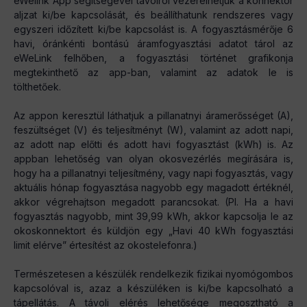
eWelink App segítségével távolról vezérelhetjük a konnektor
aljzat ki/be kapcsolását, és beállíthatunk rendszeres vagy
egyszeri időzített ki/be kapcsolást is. A fogyasztásmérője 6
havi, óránkénti bontású áramfogyasztási adatot tárol az
eWeLink felhőben, a fogyasztási történet grafikonja
megtekinthető az app-ban, valamint az adatok le is
tölthetőek.
Az appon keresztül láthatjuk a pillanatnyi áramerősséget (A),
feszültséget (V) és teljesítményt (W), valamint az adott napi,
az adott nap előtti és adott havi fogyasztást (kWh) is. Az
appban lehetőség van olyan okosvezérlés megírására is,
hogy ha a pillanatnyi teljesítmény, vagy napi fogyasztás, vagy
aktuális hónap fogyasztása nagyobb egy magadott értéknél,
akkor végrehajtson megadott parancsokat. (Pl. Ha a havi
fogyasztás nagyobb, mint 39,99 kWh, akkor kapcsolja le az
okoskonnektort és küldjön egy „Havi 40 kWh fogyasztási
limit elérve” értesítést az okostelefonra.)
Természetesen a készülék rendelkezik fizikai nyomógombos
kapcsolóval is, azaz a készüléken is ki/be kapcsolható a
tápellátás. A távoli elérés lehetősége megosztható a