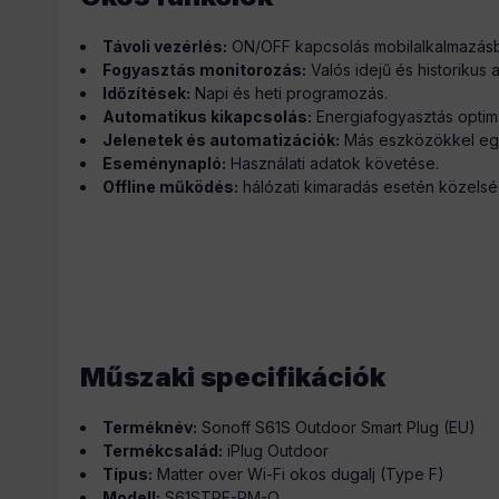
Távoli vezérlés:
ON/OFF kapcsolás mobilalkalmazásb
Fogyasztás monitorozás:
Valós idejű és historikus 
Időzítések:
Napi és heti programozás.
Automatikus kikapcsolás:
Energiafogyasztás optima
Jelenetek és automatizációk:
Más eszközökkel eg
Eseménynapló:
Használati adatok követése.
Offline működés:
hálózati kimaradás esetén közelségi
Műszaki specifikációk
Terméknév:
Sonoff S61S Outdoor Smart Plug (EU)
Termékcsalád:
iPlug Outdoor
Típus:
Matter over Wi-Fi okos dugalj (Type F)
Modell:
S61STPF-PM-O