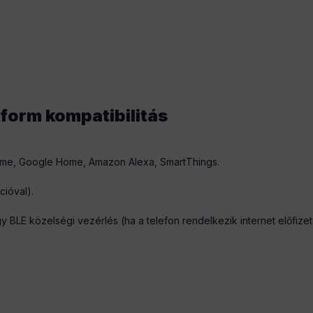
tform kompatibilitás
ome, Google Home, Amazon Alexa, SmartThings.
cióval).
y BLE közelségi vezérlés (ha a telefon rendelkezik internet előfize