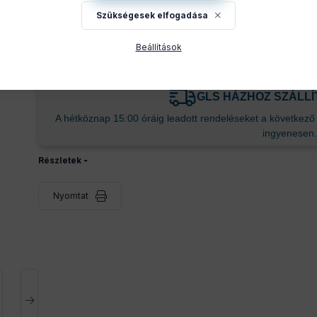
Szükségesek elfogadása
A Sonoff S61S Outdoor Type-F Matter over WiFi Smart Plug
használatra tervezett okos dugalja, amely lehetővé teszi e
Beállítások
energiafogyasztásuk nyomon követését.
GLS HÁZHOZ SZÁLL
A hétköznap 15:00 óráig leadott rendeléseket a következő m
ingyenesen.
Részletek
Nyomtat