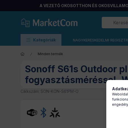
A VEZETŐ OKOSOTTHON ÉS OKOSVILLAMO
Kategóriák
NAGYKERESKEDELMI REGISZT
Minden termék
Sonoff S61s Outdoor pl
fogyasztásméréssel, W
Adatkez
Cikkszám:
SON-KON-S61PM-O
Weboldal
funkciona
engedély