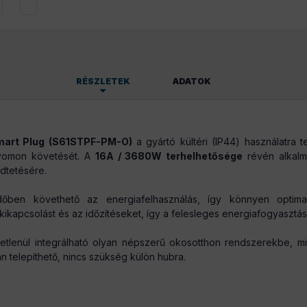
RÉSZLETEK
ADATOK
136 g/db
Smart Plug (S61STPF-PM-O)
a gyártó kültéri (IP44) használatra 
nyomon követését. A
16A / 3680W terhelhetősége
révén alkalm
ödtetésére.
dőben követhető az energiafelhasználás, így könnyen optima
kapcsolást és az időzítéseket, így a felesleges energiafogyasztás 
etlenül integrálható olyan népszerű okosotthon rendszerekbe,
 telepíthető, nincs szükség külön hubra.