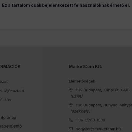
Ez a tartalom csak bejelentkezett felhasználóknak érhető el.
ORMÁCIÓK
MarketCom Kft.
Elérhetőségek
kozat
1112 Budapest, Kánai út 3 A/B. 
i tájékoztató
(üzlet)
állítás
1116 Budapest, Hunyadi Mátyás
s
(székhely)
ntő űrlap
+36-1/700-1509
babejelentő
nagyker@marketcom.hu