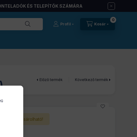
ONTELADÓK ÉS TELEPÍTŐK SZÁMÁRA
0
Profil
Kosár
Előző termék
Következő termék
)
rű
Nem vásárolható!