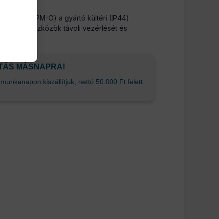
 (S61STPF-PM-O) a gyártó kültéri (IP44)
lektromos eszközök távoli vezérlését és
ÍTÁS MÁSNAPRA!
unkanapon kiszállítjuk, nettó 50.000 Ft felett