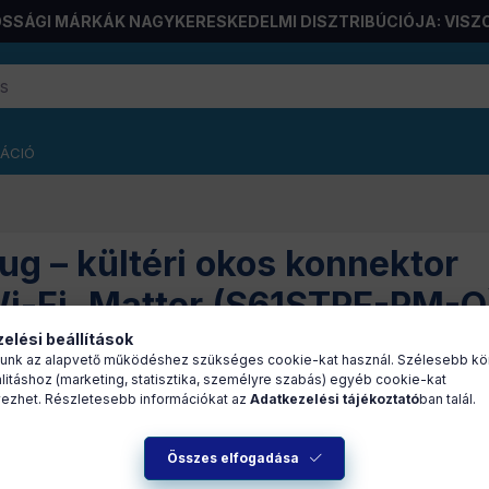
SSÁGI MÁRKÁK NAGYKERESKEDELMI DISZTRIBÚCIÓJA: VISZ
RÁCIÓ
ug – kültéri okos konnektor
i-Fi, Matter (S61STPF-PM-O
elési beállítások
unk az alapvető működéshez szükséges cookie-kat használ. Szélesebb kö
litáshoz (marketing, statisztika, személyre szabás) egyéb cookie-kat
ezhet. Részletesebb információkat az
Adatkezelési tájékoztató
ban talál.
A
készletek
és az
árak megtekintéséhez
jelentkezzen be!
Összes elfogadása