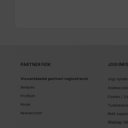
PARTNER FIÓK
JOGI INF
Viszonteladói partneri regisztráció
Jogi nyilat
Belépés
Adatkezelés
Profilom
Fizetés /
Sz
Kosár
Tudásbázi
Kedvenceim
RMA bejele
Weblap hi