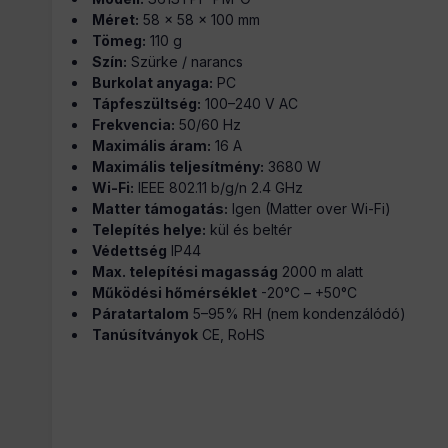
Méret:
58 × 58 × 100 mm
Tömeg:
110 g
Szín:
Szürke / narancs
Burkolat anyaga:
PC
Tápfeszültség:
100–240 V AC
Frekvencia:
50/60 Hz
Maximális áram:
16 A
Maximális teljesítmény:
3680 W
Wi-Fi:
IEEE 802.11 b/g/n 2.4 GHz
Matter támogatás:
Igen (Matter over Wi-Fi)
Telepítés helye:
kül és beltér
Védettség
IP44
Max. telepítési magasság
2000 m alatt
Működési hőmérséklet
-20°C – +50°C
Páratartalom
5–95% RH (nem kondenzálódó)
Tanúsítványok
CE, RoHS