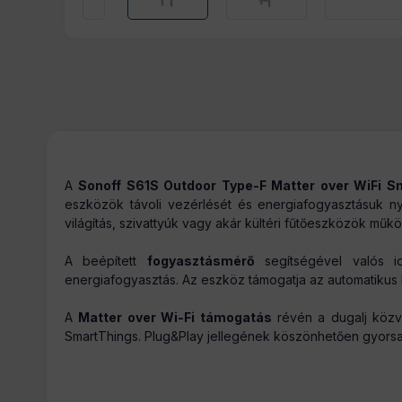
Tömeg:
A
Sonoff S61S Outdoor Type-F Matter over WiFi 
eszközök távoli vezérlését és energiafogyasztásuk 
világítás, szivattyúk vagy akár kültéri fűtőeszközök műk
A beépített
fogyasztásmérő
segítségével valós i
energiafogyasztás. Az eszköz támogatja az automatikus ki
A
Matter over Wi-Fi támogatás
révén a dugalj közv
SmartThings. Plug&Play jellegének köszönhetően gyorsan