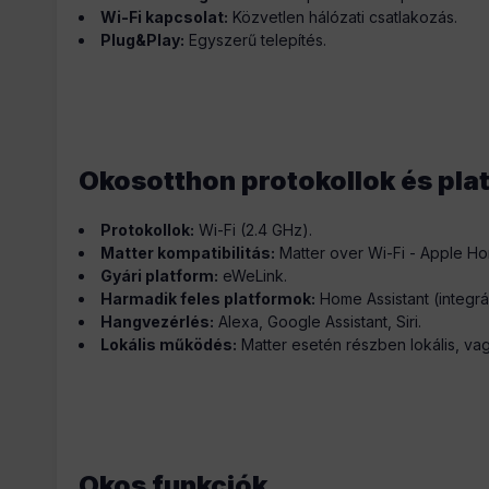
Wi-Fi kapcsolat:
Közvetlen hálózati csatlakozás.
Plug&Play:
Egyszerű telepítés.
Okosotthon protokollok és pla
Protokollok:
Wi-Fi (2.4 GHz).
Matter kompatibilitás:
Matter over Wi-Fi - Apple H
Gyári platform:
eWeLink.
Harmadik feles platformok:
Home Assistant (integrá
Hangvezérlés:
Alexa, Google Assistant, Siri.
Lokális működés:
Matter esetén részben lokális, vag
Okos funkciók