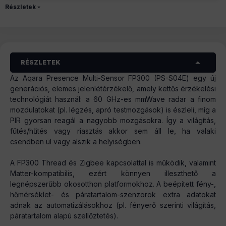
Részletek
RÉSZLETEK
Az Aqara Presence Multi-Sensor FP300 (PS-S04E) egy új
generációs, elemes jelenlétérzékelő, amely kettős érzékelési
technológiát használ: a 60 GHz-es mmWave radar a finom
mozdulatokat (pl. légzés, apró testmozgások) is észleli, míg a
PIR gyorsan reagál a nagyobb mozgásokra. Így a világítás,
fűtés/hűtés vagy riasztás akkor sem áll le, ha valaki
csendben ül vagy alszik a helyiségben.
A FP300 Thread és Zigbee kapcsolattal is működik, valamint
Matter-kompatibilis, ezért könnyen illeszthető a
legnépszerűbb okosotthon platformokhoz. A beépített fény-,
hőmérséklet- és páratartalom-szenzorok extra adatokat
adnak az automatizálásokhoz (pl. fényerő szerinti világítás,
páratartalom alapú szellőztetés).