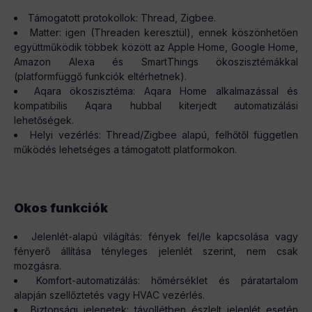
Támogatott protokollok: Thread, Zigbee.
Matter: igen (Threaden keresztül), ennek köszönhetően
együttműködik többek között az Apple Home, Google Home,
Amazon Alexa és SmartThings ökoszisztémákkal
(platformfüggő funkciók eltérhetnek).
Aqara ökoszisztéma: Aqara Home alkalmazással és
kompatibilis Aqara hubbal kiterjedt automatizálási
lehetőségek.
Helyi vezérlés: Thread/Zigbee alapú, felhőtől független
működés lehetséges a támogatott platformokon.
Okos funkciók
Jelenlét-alapú világítás: fények fel/le kapcsolása vagy
fényerő állítása tényleges jelenlét szerint, nem csak
mozgásra.
Komfort-automatizálás: hőmérséklet és páratartalom
alapján szellőztetés vagy HVAC vezérlés.
Biztonsági jelenetek: távollétben észlelt jelenlét esetén