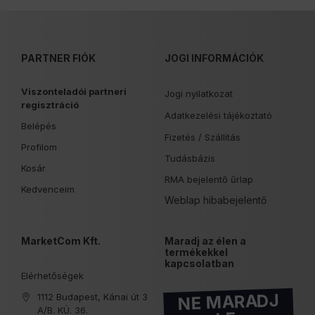
PARTNER FIÓK
JOGI INFORMÁCIÓK
Viszonteladói partneri
Jogi nyilatkozat
regisztráció
Adatkezelési tájékoztató
Belépés
Fizetés /
Szállítás
Profilom
Tudásbázis
Kosár
RMA bejelentő űrlap
Kedvenceim
Weblap hibabejelentő
MarketCom Kft.
Maradj az élen a
termékekkel
kapcsolatban
Elérhetőségek
NE MARADJ
1112 Budapest, Kánai út 3
A/B. KÜ. 36.