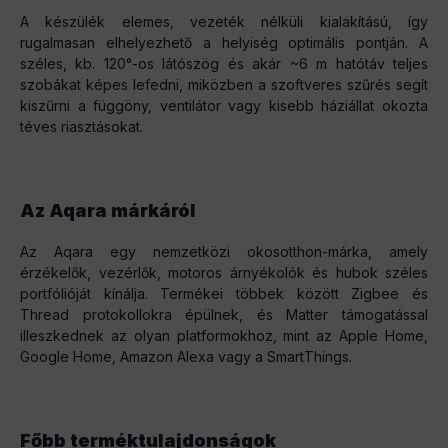
A készülék elemes, vezeték nélküli kialakítású, így
rugalmasan elhelyezhető a helyiség optimális pontján. A
széles, kb. 120°-os látószög és akár ~6 m hatótáv teljes
szobákat képes lefedni, miközben a szoftveres szűrés segít
kiszűrni a függöny, ventilátor vagy kisebb háziállat okozta
téves riasztásokat.
Az Aqara márkáról
Az Aqara egy nemzetközi okosotthon-márka, amely
érzékelők, vezérlők, motoros árnyékolók és hubok széles
portfólióját kínálja. Termékei többek között Zigbee és
Thread protokollokra épülnek, és Matter támogatással
illeszkednek az olyan platformokhoz, mint az Apple Home,
Google Home, Amazon Alexa vagy a SmartThings.
Főbb terméktulajdonságok