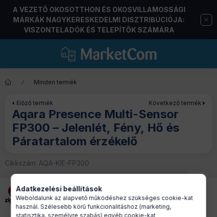
A VEZETŐ OKOSOTTHON ÉS OKOSVILLAMOSSÁGI
MÁRKÁK NAGYKERESKEDELMI DISZTRIBÚCIÓJA:
VISZONTELADÓK ÉS TELEPÍTŐK SZÁMÁRA
Minden termék
Előző termék
Következő termék
Aqara Presence Multi-Sensor
FP300 – Jelenlét, Fény, Hő és
Páratartalom érzékelő
Cikkszám:
AQA-KIE-FP300
Adatkezelési beállítások
Weboldalunk az alapvető működéshez szükséges cookie-kat
használ. Szélesebb körű funkcionalitáshoz (marketing,
statisztika, személyre szabás) egyéb cookie-kat