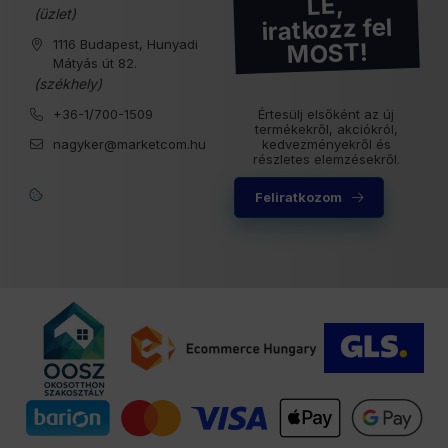
LE,
(üzlet)
iratkozz fel
1116 Budapest, Hunyadi
MOST!
Mátyás út 82.
(székhely)
+36-1/700-1509
Értesülj elsőként az új
termékekről, akciókról,
nagyker@marketcom.hu
kedvezményekről és
részletes elemzésekről.
Feliratkozom