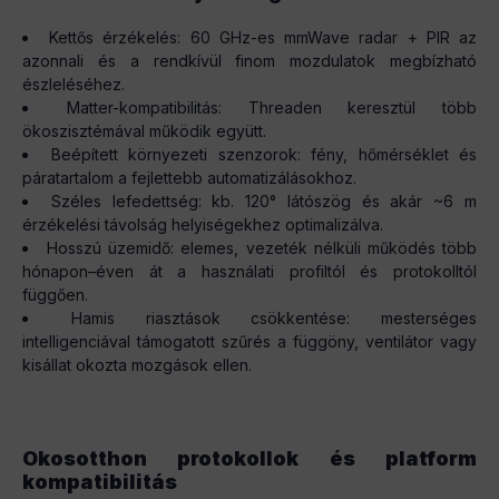
Kettős érzékelés: 60 GHz-es mmWave radar + PIR az
azonnali és a rendkívül finom mozdulatok megbízható
észleléséhez.
Matter-kompatibilitás: Threaden keresztül több
ökoszisztémával működik együtt.
Beépített környezeti szenzorok: fény, hőmérséklet és
páratartalom a fejlettebb automatizálásokhoz.
Széles lefedettség: kb. 120° látószög és akár ~6 m
érzékelési távolság helyiségekhez optimalizálva.
Hosszú üzemidő: elemes, vezeték nélküli működés több
hónapon–éven át a használati profiltól és protokolltól
függően.
Hamis riasztások csökkentése: mesterséges
intelligenciával támogatott szűrés a függöny, ventilátor vagy
kisállat okozta mozgások ellen.
Okosotthon protokollok és platform
kompatibilitás