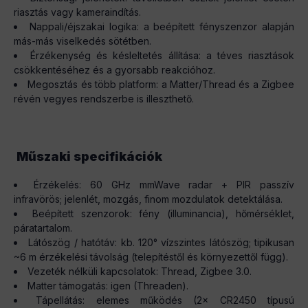
riasztás vagy kameraindítás.
Nappali/éjszakai logika: a beépített fényszenzor alapján
más-más viselkedés sötétben.
Érzékenység és késleltetés állítása: a téves riasztások
csökkentéséhez és a gyorsabb reakcióhoz.
Megosztás és több platform: a Matter/Thread és a Zigbee
révén vegyes rendszerbe is illeszthető.
Műszaki specifikációk
Érzékelés: 60 GHz mmWave radar + PIR passzív
infravörös; jelenlét, mozgás, finom mozdulatok detektálása.
Beépített szenzorok: fény (illuminancia), hőmérséklet,
páratartalom.
Látószög / hatótáv: kb. 120° vízszintes látószög; tipikusan
~6 m érzékelési távolság (telepítéstől és környezettől függ).
Vezeték nélküli kapcsolatok: Thread, Zigbee 3.0.
Matter támogatás: igen (Threaden).
Tápellátás: elemes működés (2× CR2450 típusú