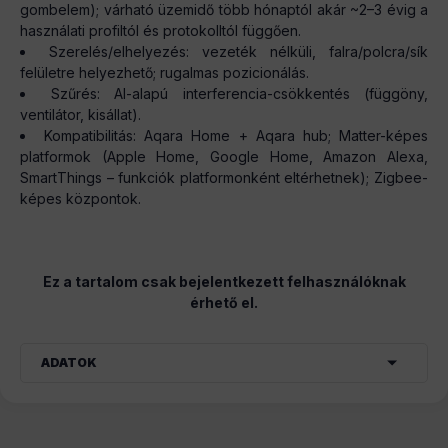
gombelem); várható üzemidő több hónaptól akár ~2–3 évig a
használati profiltól és protokolltól függően.
Szerelés/elhelyezés: vezeték nélküli, falra/polcra/sík
felületre helyezhető; rugalmas pozicionálás.
Szűrés: AI-alapú interferencia-csökkentés (függöny,
ventilátor, kisállat).
Kompatibilitás: Aqara Home + Aqara hub; Matter-képes
platformok (Apple Home, Google Home, Amazon Alexa,
SmartThings – funkciók platformonként eltérhetnek); Zigbee-
képes központok.
Ez a tartalom csak bejelentkezett felhasználóknak
érhető el.
ADATOK