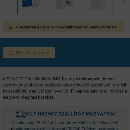
A
készletek
és az
árak megtekintéséhez
jelentkezzen be!
Nem vásárolható!
A SONOFF Orb-DIM (MINI-DIM-E) egy ultrakompakt, in-wall
(szerelvénydobozba építhető) okos fényerő-szabályzó relé fali
kapcsolóval, amely Matter over Wi-Fi kapcsolattal teszi okossá a
meglévő világítási köröket.
GLS HÁZHOZ SZÁLLÍTÁS MÁSNAPRA!
A hétköznap 15:00 óráig leadott rendeléseket a következő
munkanapon kiszállítjuk, nettó 50.000 Ft felett ingyenesen.