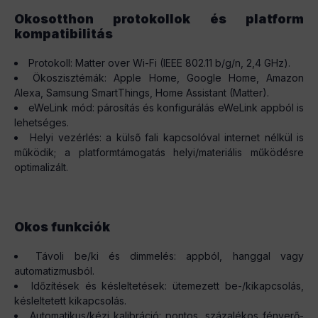
Okosotthon protokollok és platform
kompatibilitás
Protokoll: Matter over Wi-Fi (IEEE 802.11 b/g/n, 2,4 GHz).
Ökoszisztémák: Apple Home, Google Home, Amazon
Alexa, Samsung SmartThings, Home Assistant (Matter).
eWeLink mód: párosítás és konfigurálás eWeLink appból is
lehetséges.
Helyi vezérlés: a külső fali kapcsolóval internet nélkül is
működik; a platformtámogatás helyi/materiális működésre
optimalizált.
Okos funkciók
Távoli be/ki és dimmelés: appból, hanggal vagy
automatizmusból.
Időzítések és késleltetések: ütemezett be-/kikapcsolás,
késleltetett kikapcsolás.
Automatikus/kézi kalibráció: pontos, százalékos fényerő-