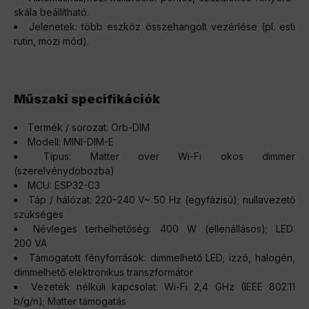
skála beállítható.
Jelenetek: több eszköz összehangolt vezérlése (pl. esti
rutin, mozi mód).
Műszaki specifikációk
Termék / sorozat: Orb-DIM
Modell: MINI-DIM-E
Típus: Matter over Wi-Fi okos dimmer
(szerelvénydobozba)
MCU: ESP32-C3
Táp / hálózat: 220–240 V~ 50 Hz (egyfázisú); nullavezető
szükséges
Névleges terhelhetőség: 400 W (ellenállásos); LED:
200 VA
Támogatott fényforrások: dimmelhető LED, izzó, halogén,
dimmelhető elektronikus transzformátor
Vezeték nélküli kapcsolat: Wi-Fi 2,4 GHz (IEEE 802.11
b/g/n); Matter támogatás