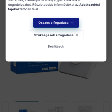
statisztika, személyre szabás) egyéb cookie-kat
engedélyezhet. Részletesebb információkat az
Adatkezelési
tájékoztató
ban talál.
Összes elfogadása
Szükségesek elfogadása
Beállítások