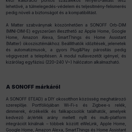
kézi kalibráció pontos százalékos fényerő-állítást tesz
lehetővé, a túlmelegedés-védelem és teljesítmény-felismerés
pedig növeli a biztonságot és a kompatibilitást.
A Matter szabványnak köszönhetően a SONOFF Orb-DIM
(MINI-DIM-E) egyszerűen illeszthető az Apple Home, Google
Home, Amazon Alexa, SmartThings és Home Assistant
(Matter) ökoszisztémákhoz. Beállíthatók időzítések, jelenetek
és automatizmusok, a gyors Plug&Play párosítás pedig
végigvezet a telepítésen. A modul nullavezetőt igényel, és
kizárólag egyfázisú (220–240 V~) hálózaton alkalmazható.
A SONOFF márkáról
A SONOFF (ITEAD) a DIY okosotthon közösség meghatározó
szereplője. Portfóliójában Wi-Fi-s és Zigbee-s relék,
dimmerek, érzékelők és falikapcsolók találhatók, amelyek
kedvező ár/érték arány mellett nyílt és multi-platform
integrációt kínálnak – többek között eWeLink, Apple Home,
Google Home, Amazon Alexa, SmartThings és Home Assistant