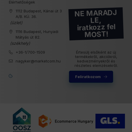
Elérhetőségek
NE MARADJ
1112 Budapest, Kánai út 3
A/B. KÜ. 36.
LE,
(üzlet)
iratkozz fel
1116 Budapest, Hunyadi
MOST!
Mátyás út 82.
(székhely)
+36-1/700-1509
Értesülj elsőként az új
termékekről, akciókról,
nagyker@marketcom.hu
kedvezményekről és
részletes elemzésekről.
Feliratkozom