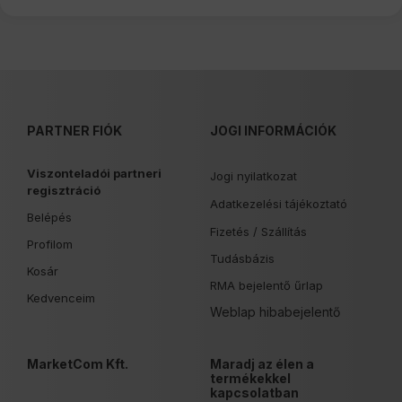
PARTNER FIÓK
JOGI INFORMÁCIÓK
Viszonteladói partneri
Jogi nyilatkozat
regisztráció
Adatkezelési tájékoztató
Belépés
Fizetés /
Szállítás
Profilom
Tudásbázis
Kosár
RMA bejelentő űrlap
Kedvenceim
Weblap hibabejelentő
MarketCom Kft.
Maradj az élen a
termékekkel
kapcsolatban