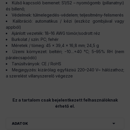
Külső kapcsoló bemenet: S1/S2 – nyomógomb (pillanatnyi)
és billenő;
Védelmek: túlmelegedés-védelem; teljesítmény-felismerés
Kalibráció: automatikus / kézi (eszköz gombjával vagy
appból)
Ajánlott vezeték: 18–16 AWG tömör/sodrott réz
Burkolat / szín: PC; fehér
Méretek / tömeg: 45 × 39,4 × 16,8 mm; 24,5 g
Üzemi környezet: beltéri; −10…+40 °C; 5–95% RH (nem
páralecsapódó)
Tanúsítványok: CE / RoHS
Megjegyzés: kizárólag egyfázisú 220–240 V~ hálózathoz;
a szerelést villanyszerelő végezze
Ez a tartalom csak bejelentkezett felhasználóknak
érhető el.
ADATOK