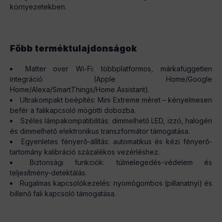
környezetekben.
Főbb terméktulajdonságok
Matter over Wi-Fi: többplatformos, márkafüggetlen
integráció (Apple Home/Google
Home/Alexa/SmartThings/Home Assistant).
Ultrakompakt beépítés: Mini Extreme méret – kényelmesen
befér a falikapcsoló mögötti dobozba.
Széles lámpakompatibilitás: dimmelhető LED, izzó, halogén
és dimmelhető elektronikus transzformátor támogatása.
Egyenletes fényerő-állítás: automatikus és kézi fényerő-
tartomány kalibráció százalékos vezérléshez.
Biztonsági funkciók: túlmelegedés-védelem és
teljesítmény-detektálás.
Rugalmas kapcsolókezelés: nyomógombos (pillanatnyi) és
billenő fali kapcsoló támogatása.