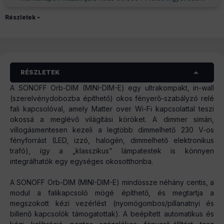
Részletek
RÉSZLETEK
A SONOFF Orb-DIM (MINI-DIM-E) egy ultrakompakt, in-wall
(szerelvénydobozba építhető) okos fényerő-szabályzó relé
fali kapcsolóval, amely Matter over Wi-Fi kapcsolattal teszi
okossá a meglévő világítási köröket. A dimmer simán,
villogásmentesen kezeli a legtöbb dimmelhető 230 V-os
fényforrást (LED, izzó, halogén, dimmelhető elektronikus
trafó), így a „klasszikus” lámpatestek is könnyen
integrálhatók egy egységes okosotthonba.
A SONOFF Orb-DIM (MINI-DIM-E) mindössze néhány centis, a
modul a falikapcsoló mögé építhető, és megtartja a
megszokott kézi vezérlést (nyomógombos/pillanatnyi és
billenő kapcsolók támogatottak). A beépített automatikus és