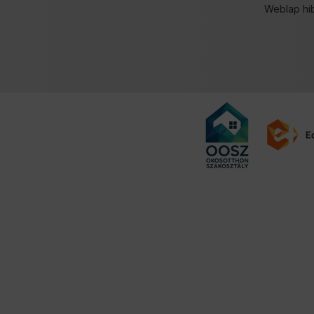
Weblap hi
Felugró ablak megnyitva.