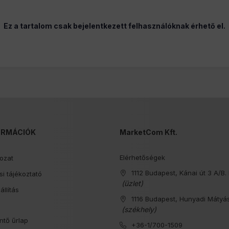
Ez a tartalom csak bejelentkezett felhasználóknak érhető el.
ORMÁCIÓK
MarketCom Kft.
Elérhetőségek
kozat
1112 Budapest, Kánai út 3 A/B. 
i tájékoztató
(üzlet)
állítás
1116 Budapest, Hunyadi Mátyás
s
(székhely)
ntő űrlap
+36-1/700-1509