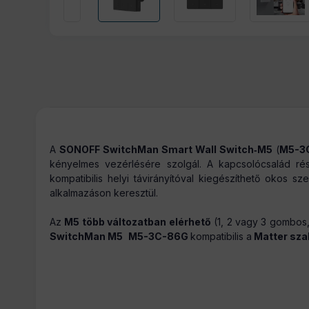
Tömeg:
A
SONOFF SwitchMan Smart Wall Switch‑M5
(
M5-3
kényelmes vezérlésére szolgál. A kapcsolócsalád r
kompatibilis helyi távirányítóval kiegészíthető okos s
alkalmazáson keresztül.
Az
M5 több változatban elérhető
(1, 2 vagy 3 gombos,
SwitchMan M5
M5-3C-86G
kompatibilis a
Matter sza