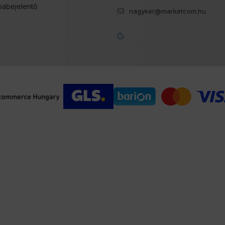
babejelentő
nagyker@marketcom.hu