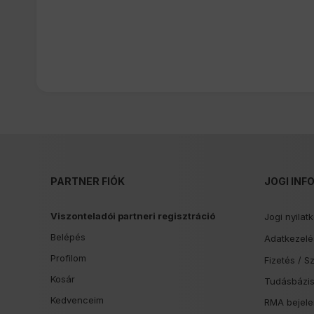
PARTNER FIÓK
JOGI INF
Viszonteladói partneri regisztráció
Jogi nyilat
Belépés
Adatkezelés
Profilom
Fizetés /
Sz
Kosár
Tudásbázi
Kedvenceim
RMA bejele