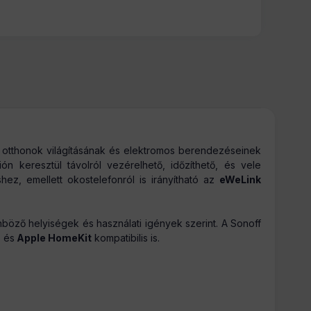
n otthonok világításának és elektromos berendezéseinek
ón keresztül távolról vezérelhető, időzíthető, és vele
shez, emellett okostelefonról is irányítható az
eWeLink
nböző helyiségek és használati igények szerint. A Sonoff
s
és
Apple HomeKit
kompatibilis is.