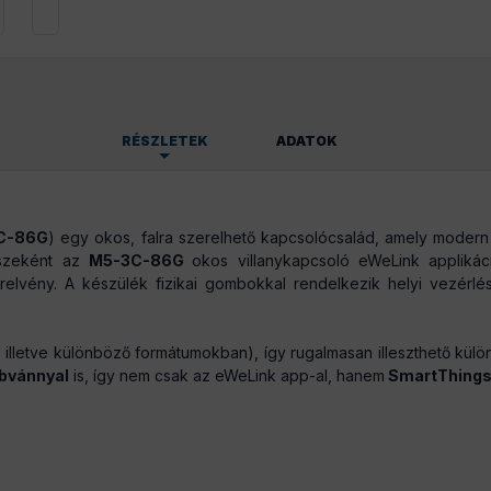
RÉSZLETEK
ADATOK
195 g/db
C-86G
) egy okos, falra szerelhető kapcsolócsalád, amely moder
észeként az
M5-3C-86G
okos villanykapcsoló eWeLink applikáci
zerelvény. A készülék fizikai gombokkal rendelkezik helyi vezérlé
 illetve különböző formátumokban), így rugalmasan illeszthető külö
bvánnyal
is, így nem csak az eWeLink app-al, hanem
SmartThing