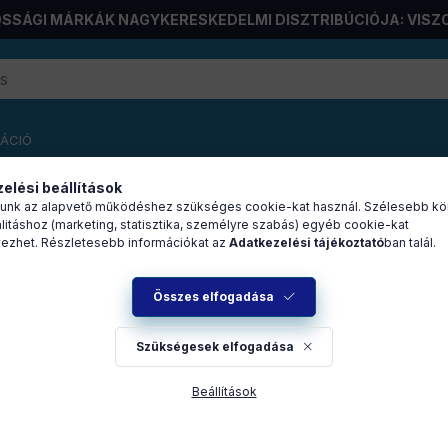
SSÁGI MÁRKÁK NAGYKERESKEDELMI DISZTRIBÚCIÓJA: VISZ
RÁCIÓ
elési beállítások
unk az alapvető működéshez szükséges cookie-kat használ. Szélesebb kö
litáshoz (marketing, statisztika, személyre szabás) egyéb cookie-kat
 3 áramkörös villanykapcsol
ezhet. Részletesebb információkat az
Adatkezelési tájékoztató
ban talál.
zürke (M5-3C-86M)
Összes elfogadása
Szükségesek elfogadása
A
készletek
és az
árak megtekintéséhez
Beállítások
jelentkezzen be!