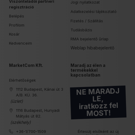
és sínes dobozokba.
Viszonteladói partneri
Jogi nyilatkozat
regisztráció
Adatkezelési tájékoztató
DIN sín adapter Shelly PLUS MINI reléhez
Belépés
Fizetés /
Szállítás
Profilom
Ez az adapter kifejezetten a Shelly PLUS MINI relék DIN-sínre
Tudásbázis
történő rögzítésére szolgál, biztosítva a stabil és biztonságos
Kosár
telepítést.
RMA bejelentő űrlap
Kedvenceim
Weblap hibabejelentő
DIN sín adapter Shelly RGBW2 reléhez
Ez az adapter lehetővé teszi a Shelly RGBW2 relé egyszerű és
MarketCom Kft.
Maradj az élen a
termékekkel
biztonságos rögzítését DIN-sínre, megkönnyítve ezzel a
kapcsolatban
világítási rendszerek telepítését.
Elérhetőségek
NE MARADJ
Dupla DIN sín adapter 2 db Shelly EM fogyasztásmérőhöz
1112 Budapest, Kánai út 3
A/B. KÜ. 36.
LE,
(üzlet)
Ez az adapter lehetővé teszi két Shelly EM fogyasztásmérő
iratkozz fel
modul egyidejű rögzítését DIN-sínre, optimalizálva ezzel a hely
1116 Budapest, Hunyadi
MOST!
kihasználását a villamossági szekrényekben.
Mátyás út 82.
(székhely)
+36-1/700-1509
Értesülj elsőként az új