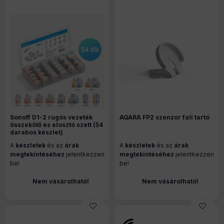
Sonoff D1-2 rugós vezeték
AQARA FP2 szenzor fali tartó
összekötő és elosztó szett (54
darabos készlet)
A
készletek
és az
árak
A
készletek
és az
árak
megtekintéséhez
jelentkezzen
megtekintéséhez
jelentkezzen
be!
be!
Nem vásárolható!
Nem vásárolható!