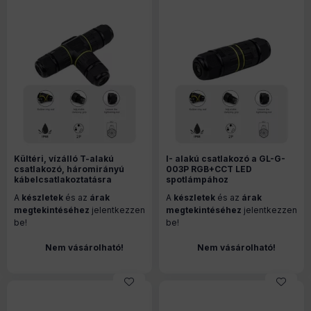
Kültéri, vízálló T-alakú
I- alakú csatlakozó a GL-G-
csatlakozó, háromirányú
003P RGB+CCT LED
kábelcsatlakoztatásra
spotlámpához
A
készletek
és az
árak
A
készletek
és az
árak
megtekintéséhez
jelentkezzen
megtekintéséhez
jelentkezzen
be!
be!
Nem vásárolható!
Nem vásárolható!