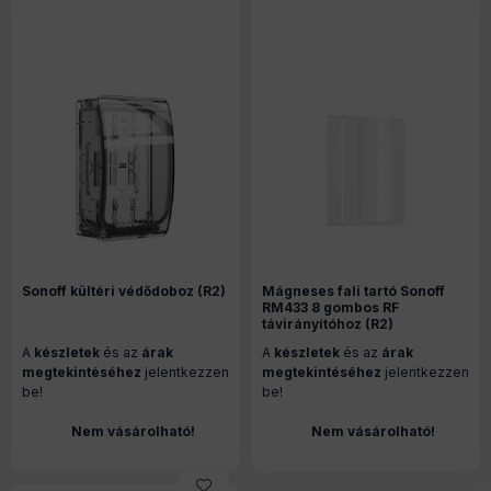
Sonoff kültéri védődoboz (R2)
Mágneses fali tartó Sonoff
RM433 8 gombos RF
távirányítóhoz (R2)
A
készletek
és az
árak
A
készletek
és az
árak
megtekintéséhez
jelentkezzen
megtekintéséhez
jelentkezzen
be!
be!
Nem vásárolható!
Nem vásárolható!