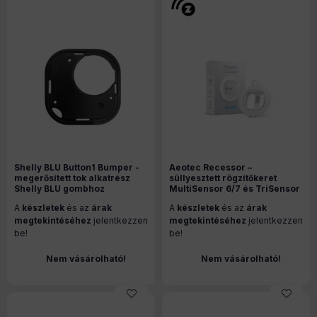
Shelly BLU Button1 Bumper -
Aeotec Recessor –
megerősített tok alkatrész
süllyesztett rögzítőkeret
Shelly BLU gombhoz
MultiSensor 6/7 és TriSensor
érzékelőkhöz (DSE010)
A
készletek
és az
árak
A
készletek
és az
árak
megtekintéséhez
jelentkezzen
megtekintéséhez
jelentkezzen
be!
be!
Nem vásárolható!
Nem vásárolható!