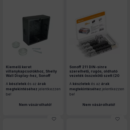
Kiemelő keret
Sonoff 211 DIN-sínre
villanykapcsolókhoz, Shelly
szerelhető, rugós, oldható
Wall Display-hez, Sonoff
vezeték összekötő szett (20
NSPanel-hez, NSPanel Pro-
darabos készlet)
A
készletek
és az
árak
A
készletek
és az
árak
hoz, fekete
megtekintéséhez
jelentkezzen
megtekintéséhez
jelentkezzen
be!
be!
Nem vásárolható!
Nem vásárolható!