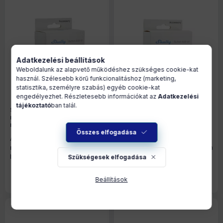
Adatkezelési beállítások
Weboldalunk az alapvető működéshez szükséges cookie-kat
használ. Szélesebb körű funkcionalitáshoz (marketing,
statisztika, személyre szabás) egyéb cookie-kat
engedélyezhet. Részletesebb információkat az
Adatkezelési
tájékoztató
ban talál.
Shelly Button Add-on –
Shelly Button Add-on –
nyomógomb kiegészítő
nyomógomb kiegészítő
relémodul foglalattal Plus
relémodul foglalattal Plus
(Gen2), Gen3 és Gen4 Shelly
(Gen2), Gen3 és Gen4 Shelly
Összes elfogadása
A
készletek
és az
árak
A
készletek
és az
árak
modulokhoz, fekete
modulokhoz, fehér
megtekintéséhez
jelentkezzen
megtekintéséhez
jelentkezzen
be!
be!
Szükségesek elfogadása
Nem vásárolható!
Nem vásárolható!
Beállítások