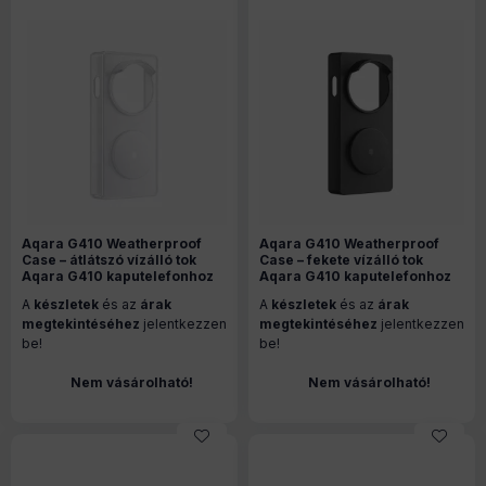
Aqara G410 Weatherproof
Aqara G410 Weatherproof
Case – átlátszó vízálló tok
Case – fekete vízálló tok
Aqara G410 kaputelefonhoz
Aqara G410 kaputelefonhoz
A
készletek
és az
árak
A
készletek
és az
árak
megtekintéséhez
jelentkezzen
megtekintéséhez
jelentkezzen
be!
be!
Nem vásárolható!
Nem vásárolható!