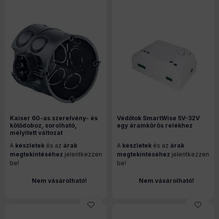
Kaiser 60-as szerelvény- és
Védőtok SmartWise 5V-32V
kötődoboz, sorolható,
egy áramkörös relékhez
mélyített változat
A
készletek
és az
árak
A
készletek
és az
árak
megtekintéséhez
jelentkezzen
megtekintéséhez
jelentkezzen
be!
be!
Nem vásárolható!
Nem vásárolható!