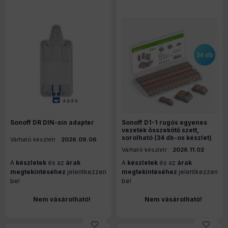
Sonoff DR DIN-sín adapter
Sonoff D1-1 rugós egyenes
vezeték összekötő szett,
sorolható (34 db-os készlet)
Várható készletre érkezés
2026.09.06
:
Várható készletre érkezés
2026.11.02
:
A
készletek
és az
árak
A
készletek
és az
árak
megtekintéséhez
jelentkezzen
megtekintéséhez
jelentkezzen
be!
be!
Nem vásárolható!
Nem vásárolható!