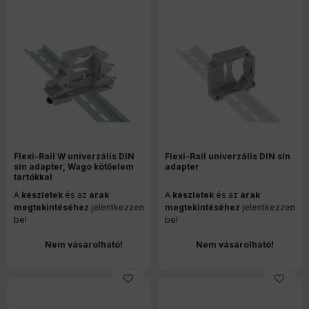
Flexi-Rail W univerzális DIN
Flexi-Rail univerzális DIN sín
sín adapter, Wago kötőelem
adapter
tartókkal
A
készletek
és az
árak
A
készletek
és az
árak
megtekintéséhez
jelentkezzen
megtekintéséhez
jelentkezzen
be!
be!
Nem vásárolható!
Nem vásárolható!