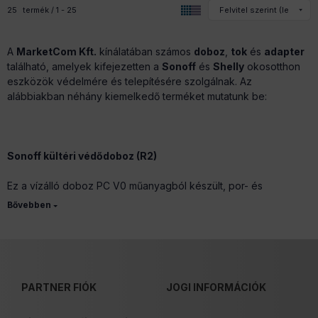
25
termék
1
25
A
MarketCom Kft.
kínálatában számos
doboz
,
tok
és
adapter
található, amelyek kifejezetten a
Sonoff
és
Shelly
okosotthon
eszközök védelmére és telepítésére szolgálnak. Az
alábbiakban néhány kiemelkedő terméket mutatunk be:
Sonoff kültéri védődoboz (R2)
Ez a vízálló doboz PC V0 műanyagból készült, por- és
szennyeződésálló kivitelben. Ideális a Sonoff kapcsolók és
relék védelmére nedves környezetben is.
Dupla DIN sín adapter Shelly PLUS, Gen3, Shelly WAVE
relékhez
PARTNER FIÓK
JOGI INFORMÁCIÓK
Ez a dupla DIN-sín adapter lehetővé teszi két Shelly PLUS, Gen3
vagy Shelly WAVE relé beszerelését villamossági szekrényekbe