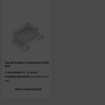
Sonoff kültéri védődoboz IP66
(R1)
A
készletek
és az
árak
megtekintéséhez
jelentkezzen
be!
Nem vásárolható!