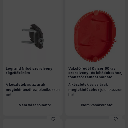
Legrand Niloé szerelvény
Vakoló fedél Kaiser 60-as
rögzítőköröm
szerelvény- és kötődobozhoz,
többször felhasználható
A
készletek
és az
árak
A
készletek
és az
árak
megtekintéséhez
jelentkezzen
megtekintéséhez
jelentkezzen
be!
be!
Nem vásárolható!
Nem vásárolható!