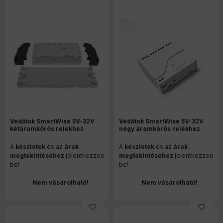
Védőtok SmartWise 5V-32V
Védőtok SmartWise 5V-32V
kétáramkörös relékhez
négy áramkörös relékhez
A
készletek
és az
árak
A
készletek
és az
árak
megtekintéséhez
jelentkezzen
megtekintéséhez
jelentkezzen
be!
be!
Nem vásárolható!
Nem vásárolható!