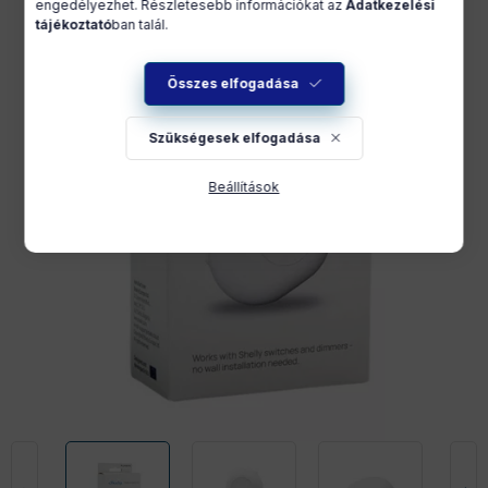
engedélyezhet. Részletesebb információkat az
Adatkezelési
tájékoztató
ban talál.
Összes elfogadása
Szükségesek elfogadása
Beállítások