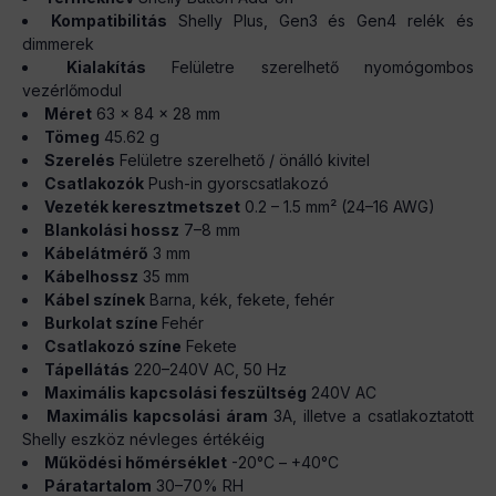
Kompatibilitás
Shelly Plus, Gen3 és Gen4 relék és
dimmerek
Kialakítás
Felületre szerelhető nyomógombos
vezérlőmodul
Méret
63 × 84 × 28 mm
Tömeg
45.62 g
Szerelés
Felületre szerelhető / önálló kivitel
Csatlakozók
Push-in gyorscsatlakozó
Vezeték keresztmetszet
0.2 – 1.5 mm² (24–16 AWG)
Blankolási hossz
7–8 mm
Kábelátmérő
3 mm
Kábelhossz
35 mm
Kábel színek
Barna, kék, fekete, fehér
Burkolat színe
Fehér
Csatlakozó színe
Fekete
Tápellátás
220–240V AC, 50 Hz
Maximális kapcsolási feszültség
240V AC
Maximális kapcsolási áram
3A, illetve a csatlakoztatott
Shelly eszköz névleges értékéig
Működési hőmérséklet
-20°C – +40°C
Páratartalom
30–70% RH