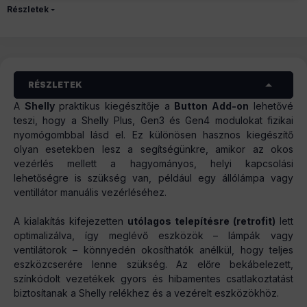
Részletek
RÉSZLETEK
A
Shelly
praktikus kiegészítője a
Button Add-on
lehetővé
teszi, hogy a Shelly Plus, Gen3 és Gen4 modulokat fizikai
nyomógombbal lásd el. Ez különösen hasznos kiegészítő
olyan esetekben lesz a segítségünkre, amikor az okos
vezérlés mellett a hagyományos, helyi kapcsolási
lehetőségre is szükség van, például egy állólámpa vagy
ventillátor manuális vezérléséhez.
A kialakítás kifejezetten
utólagos telepítésre (retrofit)
lett
optimalizálva, így meglévő eszközök – lámpák vagy
ventilátorok – könnyedén okosíthatók anélkül, hogy teljes
eszközcserére lenne szükség. Az előre bekábelezett,
színkódolt vezetékek gyors és hibamentes csatlakoztatást
biztosítanak a Shelly relékhez és a vezérelt eszközökhöz.