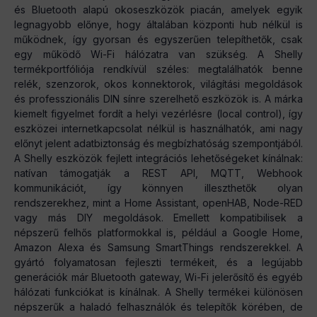
és Bluetooth alapú okoseszközök piacán, amelyek egyik
legnagyobb előnye, hogy általában központi hub nélkül is
működnek, így gyorsan és egyszerűen telepíthetők, csak
egy működő Wi-Fi hálózatra van szükség. A Shelly
termékportfóliója rendkívül széles: megtalálhatók benne
relék, szenzorok, okos konnektorok, világítási megoldások
és professzionális DIN sínre szerelhető eszközök is. A márka
kiemelt figyelmet fordít a helyi vezérlésre (local control), így
eszközei internetkapcsolat nélkül is használhatók, ami nagy
előnyt jelent adatbiztonság és megbízhatóság szempontjából.
A Shelly eszközök fejlett integrációs lehetőségeket kínálnak:
natívan támogatják a REST API, MQTT, Webhook
kommunikációt, így könnyen illeszthetők olyan
rendszerekhez, mint a Home Assistant, openHAB, Node-RED
vagy más DIY megoldások. Emellett kompatibilisek a
népszerű felhős platformokkal is, például a Google Home,
Amazon Alexa és Samsung SmartThings rendszerekkel. A
gyártó folyamatosan fejleszti termékeit, és a legújabb
generációk már Bluetooth gateway, Wi-Fi jelerősítő és egyéb
hálózati funkciókat is kínálnak. A Shelly termékei különösen
népszerűk a haladó felhasználók és telepítők körében, de