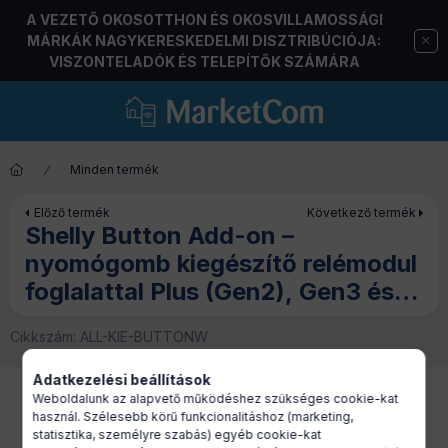
A VEZETŐ OKOSOTTHON ÉS OKOSVILLAMOSSÁGI
MÁRKÁK NAGYKERESKEDELMI DISZTRIBÚCIÓJA:
VISZONTELADÓK ÉS TELEPÍTŐK SZÁMÁRA
Minden termék
Előző termék
Következő termék
Shelly Button Add-on –
nyomógomb kiegészítő relémodul
foglalattal Plus (Gen2), Gen3 és
Gen4 Shelly modulokhoz, fehér
Cikkszám:
ALL-KIE-BUTTONW
Adatkezelési beállítások
Weboldalunk az alapvető működéshez szükséges cookie-kat
használ. Szélesebb körű funkcionalitáshoz (marketing,
statisztika, személyre szabás) egyéb cookie-kat