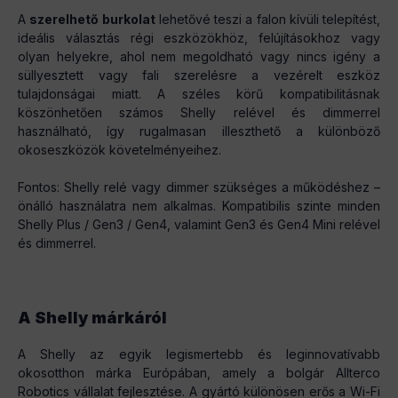
A
szerelhető burkolat
lehetővé teszi a falon kívüli telepítést,
ideális választás régi eszközökhöz, felújításokhoz vagy
olyan helyekre, ahol nem megoldható vagy nincs igény a
süllyesztett vagy fali szerelésre a vezérelt eszköz
tulajdonságai miatt. A széles körű kompatibilitásnak
köszönhetően számos Shelly relével és dimmerrel
használható, így rugalmasan illeszthető a különböző
okoseszközök követelményeihez.
Fontos: Shelly relé vagy dimmer szükséges a működéshez –
önálló használatra nem alkalmas. Kompatibilis szinte minden
Shelly Plus / Gen3 / Gen4, valamint Gen3 és Gen4 Mini relével
és dimmerrel.
A Shelly márkáról
A Shelly az egyik legismertebb és leginnovatívabb
okosotthon márka Európában, amely a bolgár Allterco
Robotics vállalat fejlesztése. A gyártó különösen erős a Wi-Fi