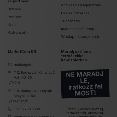
regisztráció
Adatkezelési tájékoztató
Belépés
Fizetés /
Szállítás
Profilom
Tudásbázis
Kosár
RMA bejelentő űrlap
Kedvenceim
Weblap hibabejelentő
MarketCom Kft.
Maradj az élen a
termékekkel
kapcsolatban
Elérhetőségek
NE MARADJ
1112 Budapest, Kánai út 3
A/B. KÜ. 36.
LE,
(üzlet)
iratkozz fel
1116 Budapest, Hunyadi
MOST!
Mátyás út 82.
(székhely)
+36-1/700-1509
Értesülj elsőként az új
termékekről, akciókról,
nagyker@marketcom.hu
kedvezményekről és