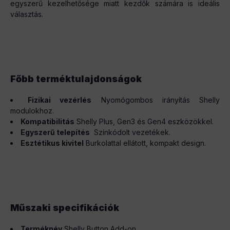
egyszerű kezelhetősége miatt kezdők számára is ideális
választás.
Főbb terméktulajdonságok
Fizikai vezérlés
Nyomógombos irányítás Shelly
modulokhoz.
Kompatibilitás
Shelly Plus, Gen3 és Gen4 eszközökkel.
Egyszerű telepítés
Színkódolt vezetékek.
Esztétikus kivitel
Burkolattal ellátott, kompakt design.
Műszaki specifikációk
Terméknév
Shelly Button Add-on