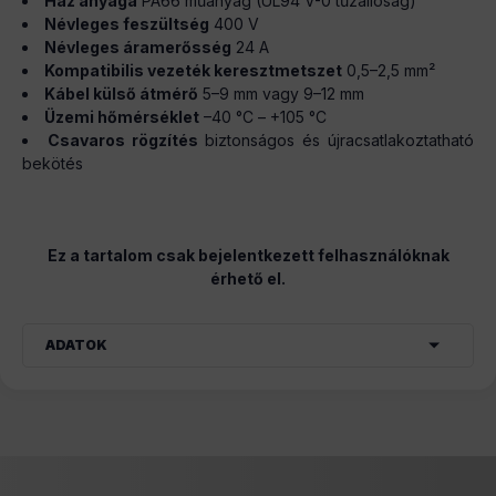
Ház anyaga
PA66 műanyag (UL94 V-0 tűzállóság)
Névleges feszültség
400 V
Névleges áramerősség
24 A
Kompatibilis vezeték keresztmetszet
0,5–2,5 mm²
Kábel külső átmérő
5–9 mm vagy 9–12 mm
Üzemi hőmérséklet
–40 °C – +105 °C
Csavaros rögzítés
biztonságos és újracsatlakoztatható
bekötés
Ez a tartalom csak bejelentkezett felhasználóknak
érhető el.
ADATOK