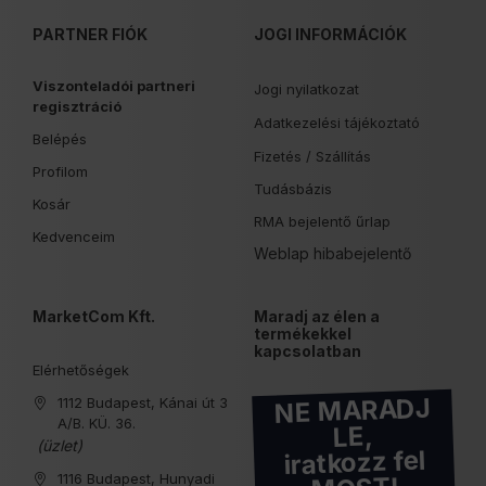
PARTNER FIÓK
JOGI INFORMÁCIÓK
Viszonteladói partneri
Jogi nyilatkozat
regisztráció
Adatkezelési tájékoztató
Belépés
Fizetés /
Szállítás
Profilom
Tudásbázis
Kosár
RMA bejelentő űrlap
Kedvenceim
Weblap hibabejelentő
MarketCom Kft.
Maradj az élen a
termékekkel
kapcsolatban
Elérhetőségek
NE MARADJ
1112 Budapest, Kánai út 3
A/B. KÜ. 36.
LE,
(üzlet)
iratkozz fel
1116 Budapest, Hunyadi