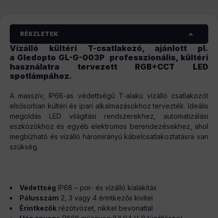
RÉSZLETEK
Vízálló kültéri T-csatlakozó, ajánlott pl.
a Gledopto GL-G-003P professzionális, kültéri
használatra tervezett RGB+CCT LED
spotlámpához.
A masszív, IP68-as védettségű T-alakú vízálló csatlakozót
elsősorban kültéri és ipari alkalmazásokhoz tervezték. Ideális
megoldás LED világítási rendszerekhez, automatizálási
eszközökhöz és egyéb elektromos berendezésekhez, ahol
megbízható és vízálló háromirányú kábelcsatlakoztatásra van
szükség.
Védettség
IP68 – por- és vízálló kialakítás
Pólusszám
2, 3 vagy 4 érintkezős kivitel
Érintkezők
rézötvözet, nikkel bevonattal