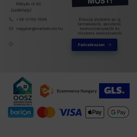
MOST!
Mátyás út 82.
(székhely)
+36-1/700-1509
Értesülj elsőként az új
termékekről, akciókról,
nagyker@marketcom.hu
kedvezményekről és
részletes elemzésekről.
Feliratkozom