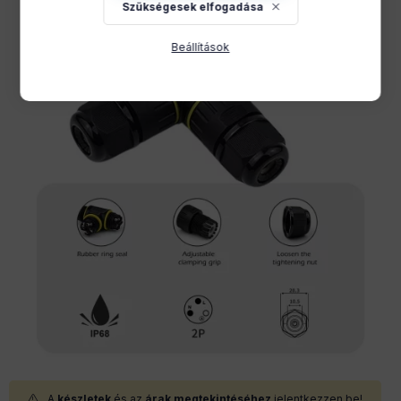
Szükségesek elfogadása
Beállítások
A
készletek
és az
árak megtekintéséhez
jelentkezzen be!