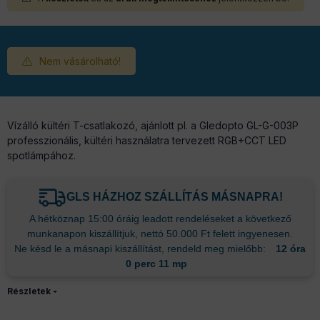
Nem vásárolható!
Vízálló kültéri T-csatlakozó, ajánlott pl. a Gledopto GL-G-003P
professzionális, kültéri használatra tervezett RGB+CCT LED
spotlámpához.
GLS HÁZHOZ SZÁLLÍTÁS MÁSNAPRA!
A hétköznap 15:00 óráig leadott rendeléseket a következő
munkanapon kiszállítjuk, nettó 50.000 Ft felett ingyenesen.
Ne késd le a másnapi kiszállítást, rendeld meg mielőbb:
12 óra
0 perc 11 mp
Részletek