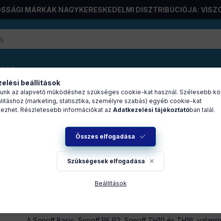
SSÁGI MÁRKÁK NAGYKERESKEDELMI DISZTRIBÚCIÓJA: VISZ
RÁCIÓ
elési beállítások
unk az alapvető működéshez szükséges cookie-kat használ. Szélesebb kö
litáshoz (marketing, statisztika, személyre szabás) egyéb cookie-kat
ezhet. Részletesebb információkat az
Adatkezelési tájékoztató
ban talál.
oz IP66 (R1)
Összes elfogadása
Szükségesek elfogadása
A
készletek
és az
árak megtekintéséhez
jelentkezzen be!
Beállítások
A Sonoff Basic, Sonoff RF R2, Sonoff TH10 és TH16, valam