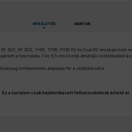
RÉSZLETEK
ADATOK
110 g/db
 RF (R2), RF (R3), TH10, TH16, POW R2 és Dual R2 okoskapcsoló relé
ajánlott a használata. 3 és 6,5 mm közötti átmérőjű vezetékekkel kom
 a műanyag borításmentes alaplapja fér a védődobozba.
Ez a tartalom csak bejelentkezett felhasználóknak érhető el.