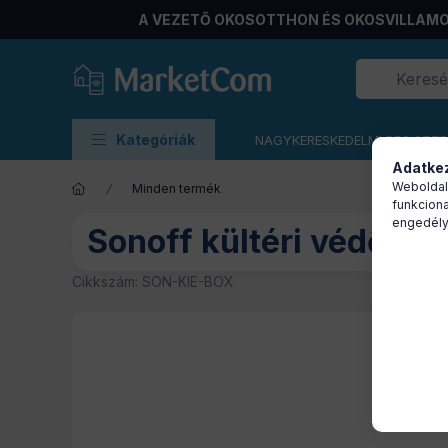
A VEZETŐ OKOSOTTHON ÉS OKOSVILLAMO
Kategóriák
NAGYKERESKEDELMI REGISZT
Adatkez
Weboldal
Minden termék
funkciona
engedély
Sonoff kültéri védődob
Cikkszám:
SON-KIE-BOX