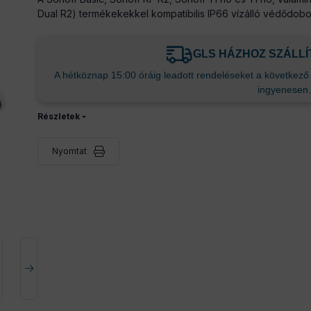
Dual R2) termékekekkel kompatibilis IP66 vízálló védődobo
GLS HÁZHOZ SZÁLL
A hétköznap 15:00 óráig leadott rendeléseket a következő m
ingyenesen.
Részletek
Nyomtat