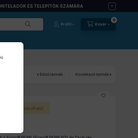
ONTELADÓK ÉS TELEPÍTŐK SZÁMÁRA
0
Profil
Kosár
rű
Előző termék
Következő termék
Nem vásárolható!
int a Sonoff POW (Sonoff POW R2) és Dual (és