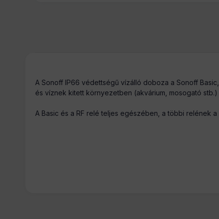
Tömeg:
A Sonoff IP66 védettségű vízálló doboza a Sonoff Basic,
és víznek kitett környezetben (akvárium, mosogató stb.) 
A Basic és a RF relé teljes egészében, a többi relének