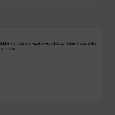
kkel kompatibilis vízálló védődoboz. Kültéri használatra
patibilis.