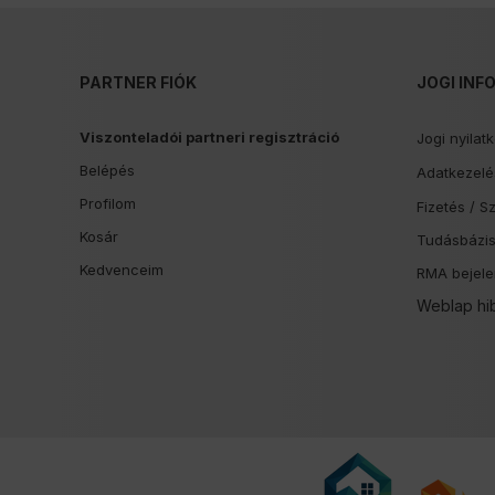
PARTNER FIÓK
JOGI INF
Viszonteladói partneri regisztráció
Jogi nyilat
Belépés
Adatkezelés
Profilom
Fizetés /
Sz
Kosár
Tudásbázi
Kedvenceim
RMA bejele
Weblap hi