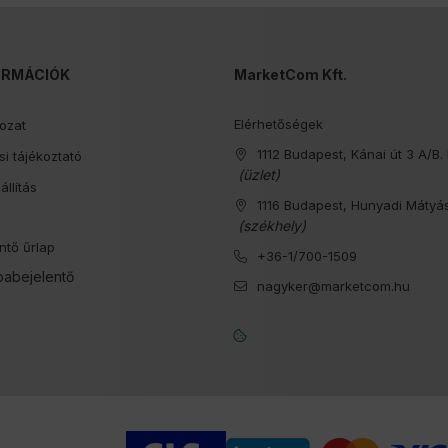
ORMÁCIÓK
MarketCom Kft.
Elérhetőségek
kozat
1112 Budapest, Kánai út 3 A/B. 
i tájékoztató
(üzlet)
állítás
1116 Budapest, Hunyadi Mátyás
s
(székhely)
ntő űrlap
+36-1/700-1509
babejelentő
nagyker@marketcom.hu