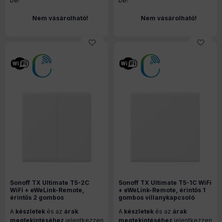
be!
be!
Nem vásárolható!
Nem vásárolható!
Sonoff TX Ultimate T5-2C
Sonoff TX Ultimate T5-1C WiFi
WiFi + eWeLink-Remote,
+ eWeLink-Remote, érintős 1
érintős 2 gombos
gombos villanykapcsoló
csillárkapcsoló (fehér)
(fehér)
A
készletek
és az
árak
A
készletek
és az
árak
megtekintéséhez
jelentkezzen
megtekintéséhez
jelentkezzen