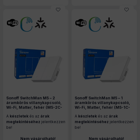
Sonoff SwitchMan M5 – 2
Sonoff SwitchMan M5 – 1
áramkörös villanykapcsoló,
áramkörös villanykapcsoló,
Wi-Fi, Matter, fehér (M5-2C-
Wi-Fi, Matter, fehér (M5-1C-
86W)
86W)
A
készletek
és az
árak
A
készletek
és az
árak
megtekintéséhez
jelentkezzen
megtekintéséhez
jelentkezzen
be!
be!
Nem vásárolható!
Nem vásárolható!