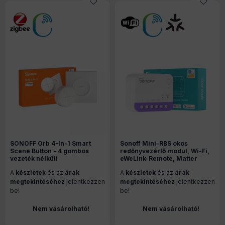
SONOFF Orb 4-In-1 Smart
Sonoff Mini-RBS okos
Scene Button - 4 gombos
redőnyvezérlő modul, Wi-Fi,
vezeték nélküli
eWeLink-Remote, Matter
jelenetvezérlő, Zigbee,
kompatibilis
A
készletek
és az
árak
A
készletek
és az
árak
eWeLink-Remote (SNZB-01M)
megtekintéséhez
jelentkezzen
megtekintéséhez
jelentkezzen
be!
be!
Nem vásárolható!
Nem vásárolható!