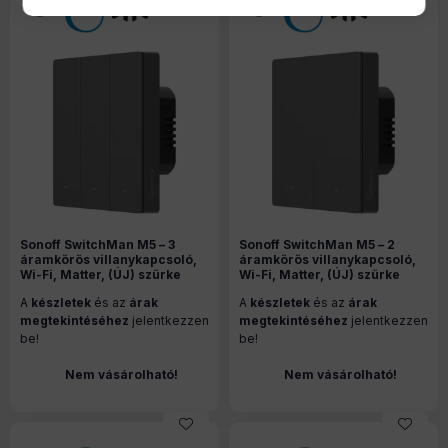
Sonoff SwitchMan M5 – 3
Sonoff SwitchMan M5 – 2
áramkörös villanykapcsoló,
áramkörös villanykapcsoló,
Wi-Fi, Matter, (ÚJ) szürke
Wi-Fi, Matter, (ÚJ) szürke
(M5-3C-86M)
(M5-2C-86M)
A
készletek
és az
árak
A
készletek
és az
árak
megtekintéséhez
jelentkezzen
megtekintéséhez
jelentkezzen
be!
be!
Nem vásárolható!
Nem vásárolható!