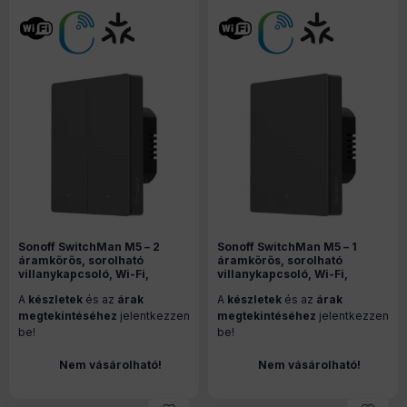
Sonoff SwitchMan M5 – 2
Sonoff SwitchMan M5 – 1
áramkörös, sorolható
áramkörös, sorolható
villanykapcsoló, Wi-Fi,
villanykapcsoló, Wi-Fi,
Matter, (ÚJ) szürke (M5-2C-
Matter, (ÚJ) szürke (M5-1C-
A
készletek
és az
árak
A
készletek
és az
árak
80M)
80M)
megtekintéséhez
jelentkezzen
megtekintéséhez
jelentkezzen
be!
be!
Nem vásárolható!
Nem vásárolható!