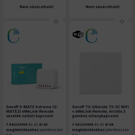
Nem vásárolható!
Nem vásárolható!
Sonoff S-MATE Extreme (S-
Sonoff TX Ultimate T5-3C WiFi
MATE2) eWeLink-Remote
+ eWeLink-Remote, érintős 3
vezeték nélküli kapcsoló
gombos villanykapcsoló
modul
(fehér)
A
készletek
és az
árak
A
készletek
és az
árak
megtekintéséhez
jelentkezzen
megtekintéséhez
jelentkezzen