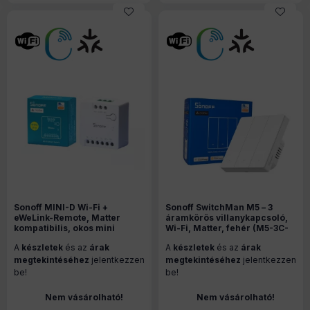
Sonoff MINI-D Wi-Fi +
Sonoff SwitchMan M5 – 3
eWeLink-Remote, Matter
áramkörös villanykapcsoló,
kompatibilis, okos mini
Wi-Fi, Matter, fehér (M5-3C-
relémodul, feszültségmentes
86W)
A
készletek
és az
árak
A
készletek
és az
árak
kimenettel
megtekintéséhez
jelentkezzen
megtekintéséhez
jelentkezzen
be!
be!
Nem vásárolható!
Nem vásárolható!