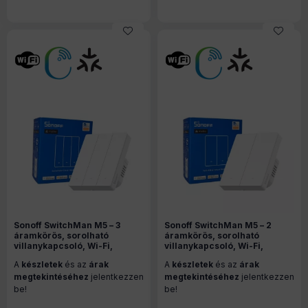
Sonoff SwitchMan M5 – 3
Sonoff SwitchMan M5 – 2
áramkörös, sorolható
áramkörös, sorolható
villanykapcsoló, Wi-Fi,
villanykapcsoló, Wi-Fi,
Matter, fehér (M5-3C-80W)
Matter, fehér (M5-2C-80W)
A
készletek
és az
árak
A
készletek
és az
árak
megtekintéséhez
jelentkezzen
megtekintéséhez
jelentkezzen
be!
be!