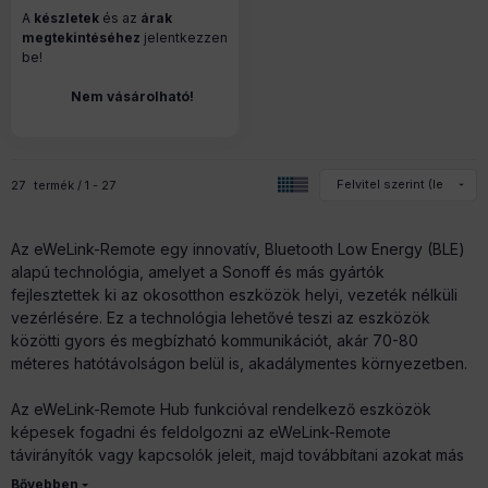
A
készletek
és az
árak
megtekintéséhez
jelentkezzen
be!
Nem vásárolható!
27
termék
1
27
Az eWeLink-Remote egy innovatív, Bluetooth Low Energy (BLE)
alapú technológia, amelyet a Sonoff és más gyártók
fejlesztettek ki az okosotthon eszközök helyi, vezeték nélküli
vezérlésére. Ez a technológia lehetővé teszi az eszközök
közötti gyors és megbízható kommunikációt, akár 70-80
méteres hatótávolságon belül is, akadálymentes környezetben.
Az eWeLink-Remote Hub funkcióval rendelkező eszközök
képesek fogadni és feldolgozni az eWeLink-Remote
távirányítók vagy kapcsolók jeleit, majd továbbítani azokat más
okosotthon eszközök felé. Ezáltal központi szerepet töltenek