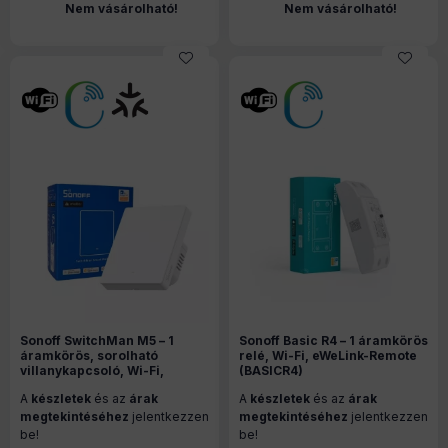
Nem vásárolható!
Nem vásárolható!
Sonoff SwitchMan M5 – 1
Sonoff Basic R4 – 1 áramkörös
áramkörös, sorolható
relé, Wi-Fi, eWeLink-Remote
villanykapcsoló, Wi-Fi,
(BASICR4)
Matter, fehér (M5-1C-80W)
A
készletek
és az
árak
A
készletek
és az
árak
megtekintéséhez
jelentkezzen
megtekintéséhez
jelentkezzen
be!
be!