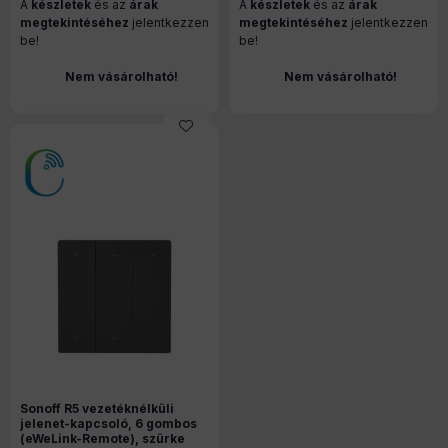
A
készletek
és az
árak
A
készletek
és az
árak
megtekintéséhez
jelentkezzen
megtekintéséhez
jelentkezzen
be!
be!
Nem vásárolható!
Nem vásárolható!
Sonoff R5 vezetéknélküli
jelenet-kapcsoló, 6 gombos
(eWeLink-Remote), szürke