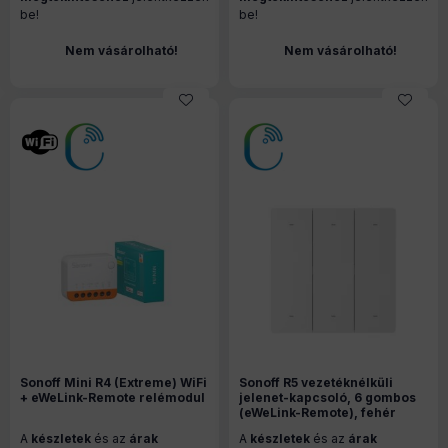
be!
be!
Nem vásárolható!
Nem vásárolható!
Sonoff Mini R4 (Extreme) WiFi
Sonoff R5 vezetéknélküli
+ eWeLink-Remote relémodul
jelenet-kapcsoló, 6 gombos
(eWeLink-Remote), fehér
A
készletek
és az
árak
A
készletek
és az
árak