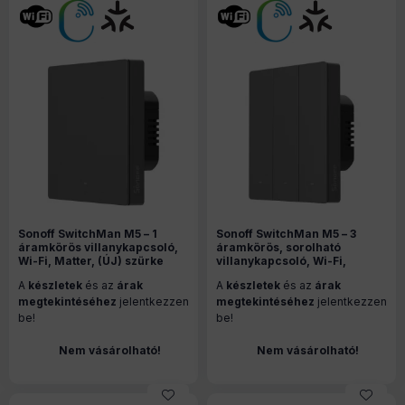
Sonoff SwitchMan M5 – 1
Sonoff SwitchMan M5 – 3
áramkörös villanykapcsoló,
áramkörös, sorolható
Wi-Fi, Matter, (ÚJ) szürke
villanykapcsoló, Wi-Fi,
(M5-1C-86M)
Matter, (ÚJ) szürke (M5-3C-
A
készletek
és az
árak
A
készletek
és az
árak
80M)
megtekintéséhez
jelentkezzen
megtekintéséhez
jelentkezzen
be!
be!
Nem vásárolható!
Nem vásárolható!