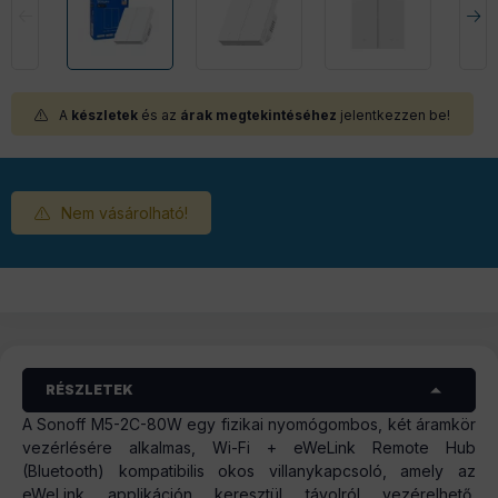
A
készletek
és az
árak megtekintéséhez
jelentkezzen be!
Nem vásárolható!
RÉSZLETEK
A Sonoff M5-2C-80W egy fizikai nyomógombos, két áramkör
vezérlésére alkalmas, Wi-Fi + eWeLink Remote Hub
(Bluetooth) kompatibilis okos villanykapcsoló, amely az
eWeLink applikáción keresztül távolról vezérelhető,