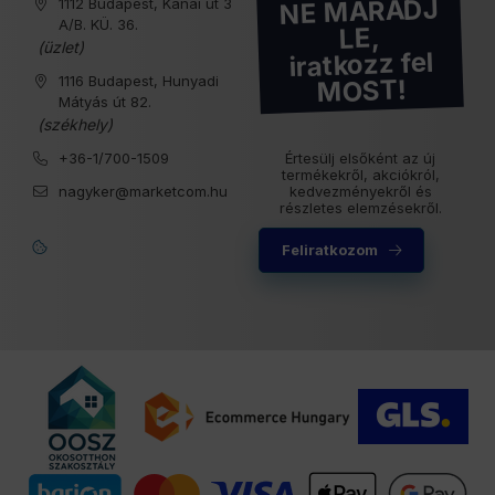
NE MARADJ
1112 Budapest, Kánai út 3
A/B. KÜ. 36.
LE,
(üzlet)
iratkozz fel
1116 Budapest, Hunyadi
MOST!
Mátyás út 82.
(székhely)
+36-1/700-1509
Értesülj elsőként az új
termékekről, akciókról,
nagyker@marketcom.hu
kedvezményekről és
részletes elemzésekről.
Feliratkozom