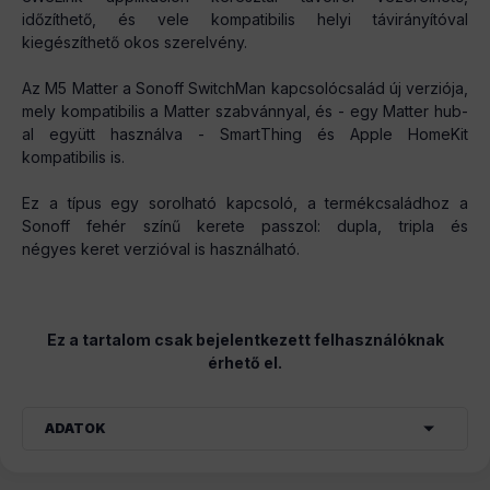
időzíthető, és vele kompatibilis helyi távirányítóval
kiegészíthető okos szerelvény.
Az M5 Matter a Sonoff SwitchMan kapcsolócsalád új verziója,
mely kompatibilis a Matter szabvánnyal, és - egy Matter hub-
al együtt használva - SmartThing és Apple HomeKit
kompatibilis is.
Ez a típus egy sorolható kapcsoló, a termékcsaládhoz a
Sonoff fehér színű kerete passzol: dupla, tripla és
négyes keret verzióval is használható.
Ez a tartalom csak bejelentkezett felhasználóknak
érhető el.
ADATOK