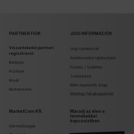
PARTNER FIÓK
JOGI INFORMÁCIÓK
Viszonteladói partneri
Jogi nyilatkozat
regisztráció
Adatkezelési tájékoztató
Belépés
Fizetés /
Szállítás
Profilom
Tudásbázis
Kosár
RMA bejelentő űrlap
Kedvenceim
Weblap hibabejelentő
MarketCom Kft.
Maradj az élen a
termékekkel
kapcsolatban
Elérhetőségek