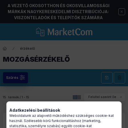
A VEZETŐ OKOSOTTHON ÉS OKOSVILLAMOSSÁGI
MÁRKÁK NAGYKERESKEDELMI DISZTRIBÚCIÓJA:
VISZONTELADÓK ÉS TELEPÍTŐK SZÁMÁRA
érzékelő
MOZGÁSÉRZÉKELŐ
Szűrés
15
termék
1
15
Adatkezelési beállítások
Weboldalunk az alapvető működéshez szükséges cookie-kat
használ. Szélesebb körű funkcionalitáshoz (marketing,
statisztika, személyre szabás) egyéb cookie-kat