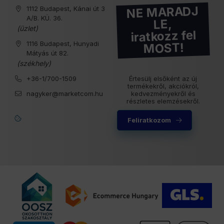
NE MARADJ
1112 Budapest, Kánai út 3
A/B. KÜ. 36.
LE,
(üzlet)
iratkozz fel
1116 Budapest, Hunyadi
MOST!
Mátyás út 82.
(székhely)
+36-1/700-1509
Értesülj elsőként az új
termékekről, akciókról,
nagyker@marketcom.hu
kedvezményekről és
részletes elemzésekről.
Feliratkozom