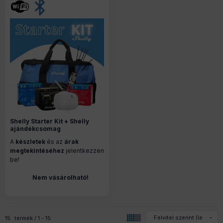
Shelly Starter Kit + Shelly
ajándékcsomag
A
készletek
és az
árak
megtekintéséhez
jelentkezzen
be!
Nem vásárolható!
15
termék
1
15