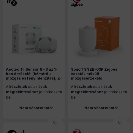
Aeotec TriSensor 8 - 3 az 1-
Sonoff SNZB-03P Zigbee
ben érzékelő: (hőmérő +
vezeték nélküli
mozgás és fényintenzitás), Z-
mozgásérzékelő
Wave 800 sorozat (ZWA045-
A
készletek
és az
árak
A
készletek
és az
árak
C)
megtekintéséhez
jelentkezzen
megtekintéséhez
jelentkezzen
be!
be!
Nem vásárolható!
Nem vásárolható!