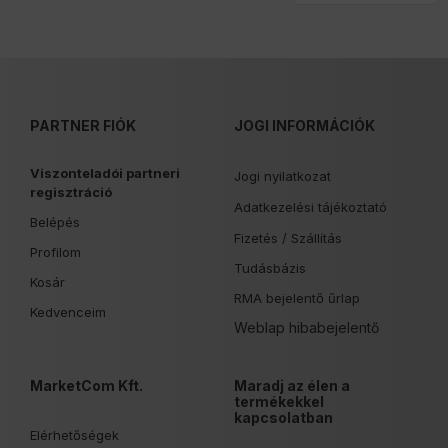
PARTNER FIÓK
JOGI INFORMÁCIÓK
Viszonteladói partneri
Jogi nyilatkozat
regisztráció
Adatkezelési tájékoztató
Belépés
Fizetés /
Szállítás
Profilom
Tudásbázis
Kosár
RMA bejelentő űrlap
Kedvenceim
Weblap hibabejelentő
MarketCom Kft.
Maradj az élen a
termékekkel
kapcsolatban
Elérhetőségek