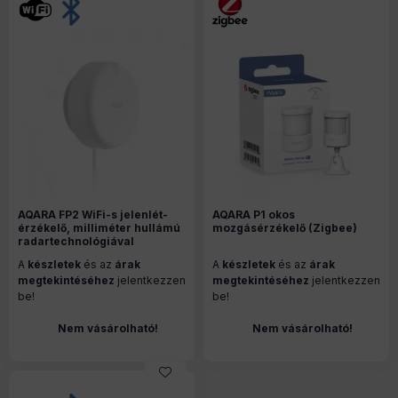
AQARA FP2 WiFi-s jelenlét-
AQARA P1 okos
érzékelő, milliméter hullámú
mozgásérzékelő (Zigbee)
radartechnológiával
A
készletek
és az
árak
A
készletek
és az
árak
megtekintéséhez
jelentkezzen
megtekintéséhez
jelentkezzen
be!
be!
Nem vásárolható!
Nem vásárolható!