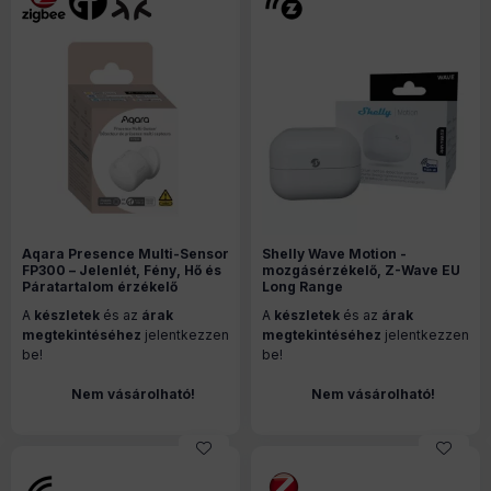
Aqara Presence Multi-Sensor
Shelly Wave Motion -
FP300 – Jelenlét, Fény, Hő és
mozgásérzékelő, Z-Wave EU
Páratartalom érzékelő
Long Range
A
készletek
és az
árak
A
készletek
és az
árak
megtekintéséhez
jelentkezzen
megtekintéséhez
jelentkezzen
be!
be!
Nem vásárolható!
Nem vásárolható!