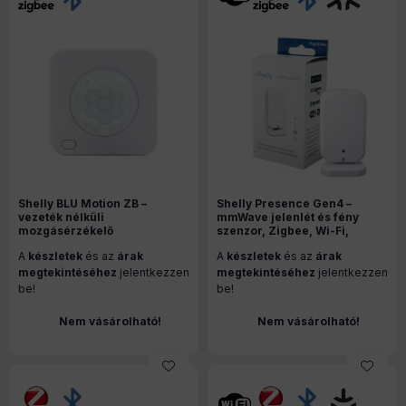
Shelly BLU Motion ZB –
Shelly Presence Gen4 –
vezeték nélküli
mmWave jelenlét és fény
mozgásérzékelő
szenzor, Zigbee, Wi-Fi,
fényszenzorral, Bluetooth,
Bluetooth, Matter, fehér
A
készletek
és az
árak
A
készletek
és az
árak
Zigbee, fehér (SBMO-103Z)
megtekintéséhez
jelentkezzen
megtekintéséhez
jelentkezzen
be!
be!
Nem vásárolható!
Nem vásárolható!