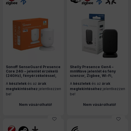
Sonoff SenseGuard Presence
Shelly Presence Gen4 –
Core 24G – jelenlét érzékelő
mmWave jelenlét és fény
(24GHz), fényérzékeléssel,
szenzor, Zigbee, Wi-Fi,
Zigbee, Bluetooth, fehér
Bluetooth, Matter, fekete
A
készletek
és az
árak
A
készletek
és az
árak
(SNZB-06P24)
megtekintéséhez
jelentkezzen
megtekintéséhez
jelentkezzen
be!
be!
Nem vásárolható!
Nem vásárolható!