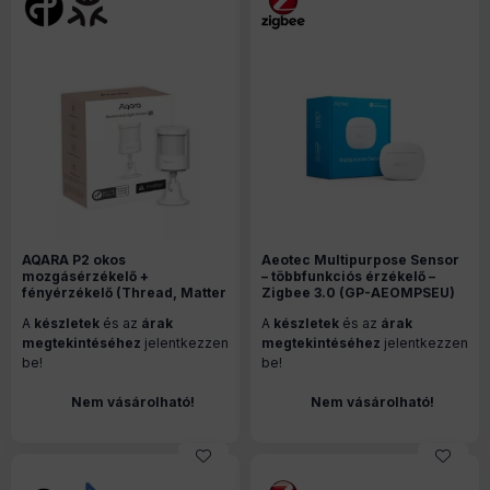
AQARA P2 okos
Aeotec Multipurpose Sensor
mozgásérzékelő +
– többfunkciós érzékelő –
fényérzékelő (Thread, Matter
Zigbee 3.0 (GP-AEOMPSEU)
kompatibilis)
A
készletek
és az
árak
A
készletek
és az
árak
megtekintéséhez
jelentkezzen
megtekintéséhez
jelentkezzen
be!
be!
Nem vásárolható!
Nem vásárolható!