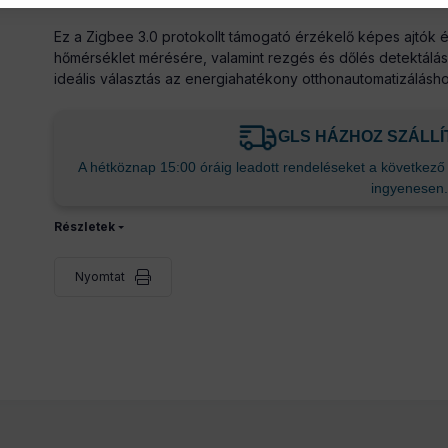
Ez a Zigbee 3.0 protokollt támogató érzékelő képes ajtók 
hőmérséklet mérésére, valamint rezgés és dőlés detektálásá
ideális választás az energiahatékony otthonautomatizálásho
GLS HÁZHOZ SZÁLL
A hétköznap 15:00 óráig leadott rendeléseket a következő m
ingyenesen.
Részletek
Nyomtat