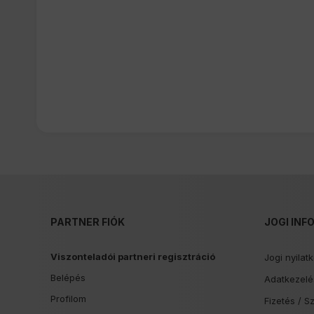
PARTNER FIÓK
JOGI INF
Viszonteladói partneri regisztráció
Jogi nyilat
Belépés
Adatkezelés
Profilom
Fizetés /
Sz