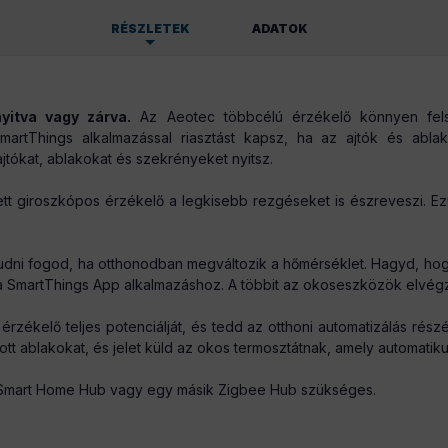
RÉSZLETEK
ADATOK
90 g/db
yitva vagy zárva.
Az Aeotec többcélú érzékelő könnyen fels
martThings alkalmazással riasztást kapsz, ha az ajtók és ablak
jtókat, ablakokat és szekrényeket nyitsz.
tt giroszkópos érzékelő a legkisebb rezgéseket is észreveszi. Ez
udni fogod, ha otthonodban megváltozik a hőmérséklet. Hagyd, hog
a SmartThings App alkalmazáshoz. A többit az okoseszközök elvégz
rzékelő teljes potenciálját, és tedd az otthoni automatizálás rész
ott ablakokat, és jelet küld az okos termosztátnak, amely automatiku
 Smart Home Hub vagy egy másik Zigbee Hub szükséges.