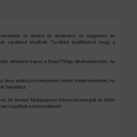
zerelhető az ajtókra és ablakokra, és mágneses és
ok váratlanul kinyílnak. Továbbá beállíthatod, hogy a
után értesítést kapsz a SmartThings alkalmazásodon, ha
y okos eszközöd kényelmes beltéri klímát teremtsen, ha
ik helyetted.
évé. Az Aeotec Multipurpose Sensorral energiát és fűtési
san rögzítheti a hőmérsékletet.