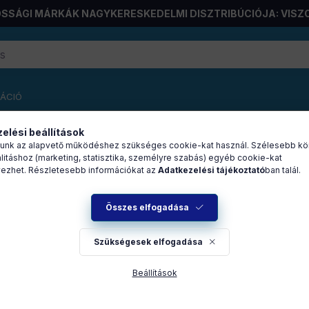
SSÁGI MÁRKÁK NAGYKERESKEDELMI DISZTRIBÚCIÓJA: VISZ
RÁCIÓ
elési beállítások
unk az alapvető működéshez szükséges cookie-kat használ. Szélesebb kö
litáshoz (marketing, statisztika, személyre szabás) egyéb cookie-kat
nsor – többfunkciós érzékel
ezhet. Részletesebb információkat az
Adatkezelési tájékoztató
ban talál.
PSEU)
Összes elfogadása
Szükségesek elfogadása
A
készletek
és az
árak megtekintéséhez
Beállítások
jelentkezzen be!