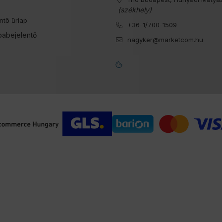
s
(székhely)
ntő űrlap
+36-1/700-1509
babejelentő
nagyker@marketcom.hu