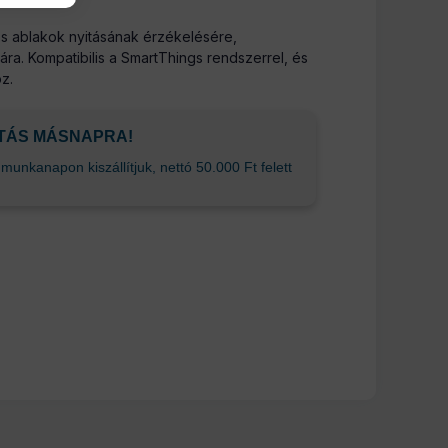
és ablakok nyitásának érzékelésére,
ra. Kompatibilis a SmartThings rendszerrel, és
z.
ÍTÁS MÁSNAPRA!
unkanapon kiszállítjuk, nettó 50.000 Ft felett