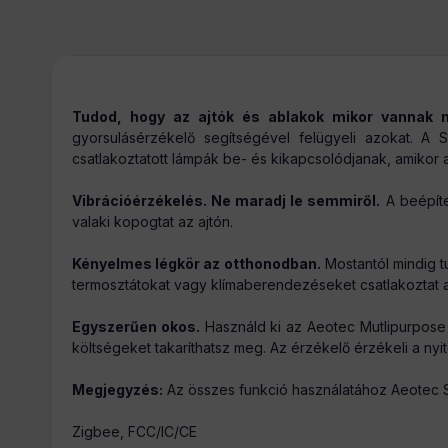
Tömeg:
Tudod, hogy az ajtók és ablakok mikor vannak n
gyorsulásérzékelő segítségével felügyeli azokat. A S
csatlakoztatott lámpák be- és kikapcsolódjanak, amikor a
Vibrációérzékelés.
Ne maradj le semmiről.
A beépíte
valaki kopogtat az ajtón.
Kényelmes légkör az otthonodban.
Mostantól mindig t
termosztátokat vagy klímaberendezéseket csatlakoztat 
Egyszerűen okos.
Használd ki az Aeotec Mutlipurpose é
költségeket takaríthatsz meg. Az érzékelő érzékeli a nyit
Megjegyzés:
Az összes funkció használatához Aeotec
Zigbee, FCC/IC/CE