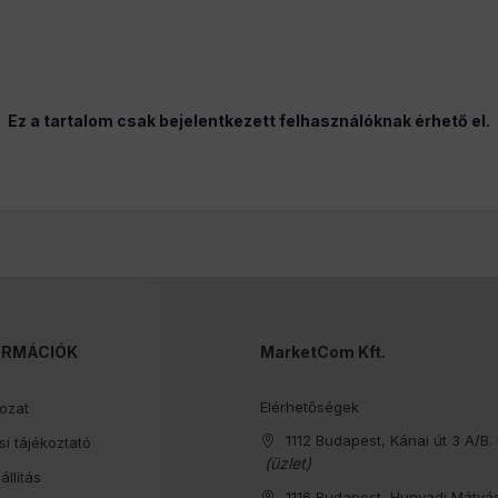
Ez a tartalom csak bejelentkezett felhasználóknak érhető el.
ORMÁCIÓK
MarketCom Kft.
Elérhetőségek
kozat
1112 Budapest, Kánai út 3 A/B. 
i tájékoztató
(üzlet)
állítás
1116 Budapest, Hunyadi Mátyás