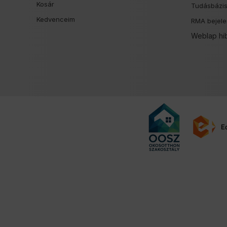
Kosár
Tudásbázi
Kedvenceim
RMA bejele
Weblap hi
Felugró ablak megnyitva.