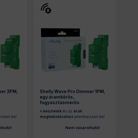
mer 2PM,
Shelly Wave Pro Dimmer 1PM,
egy áramkörös,
fogyasztásmérős
dul, Z-
fényerőszabályozó modul, Z-
A
készletek
és az
árak
Wave
ezzen be!
megtekintéséhez
jelentkezzen be!
lható!
Nem vásárolható!