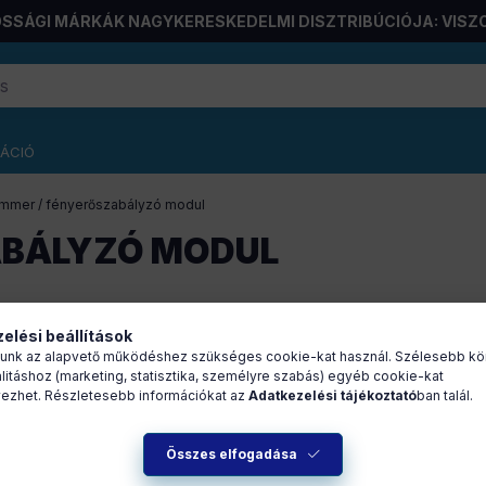
SSÁGI MÁRKÁK NAGYKERESKEDELMI DISZTRIBÚCIÓJA: VISZ
RÁCIÓ
immer / fényerőszabályzó modul
ABÁLYZÓ MODUL
termék
1
17
elési beállítások
unk az alapvető működéshez szükséges cookie-kat használ. Szélesebb kö
litáshoz (marketing, statisztika, személyre szabás) egyéb cookie-kat
ezhet. Részletesebb információkat az
Adatkezelési tájékoztató
ban talál.
Összes elfogadása