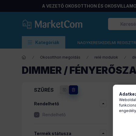
A VEZETŐ OKOSOTTHON ÉS OKOSVILLAMO
Kategóriák
NAGYKERESKEDELMI REGISZT
Okosotthon megoldás
relé modulok
d
DIMMER / FÉNYERŐSZ
17
SZŰRÉS
Adatkez
Weboldal
Rendelhető
funkciona
engedély
Rendelhető
Termék státusza