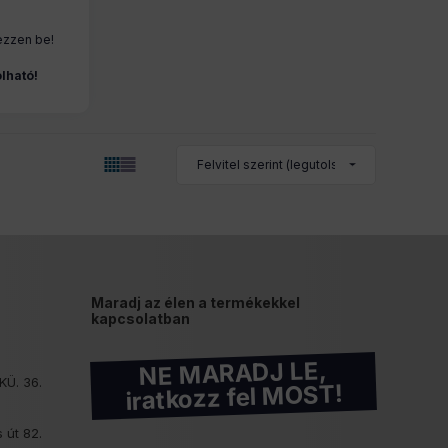
ezzen be!
lható!
Maradj az élen a termékekkel
kapcsolatban
NE MARADJ LE,
KÜ. 36.
iratkozz fel MOST!
 út 82.