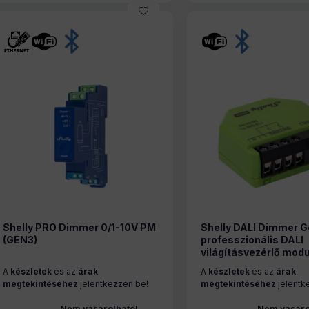
Shelly PRO Dimmer 0/1-10V PM
Shelly DALI Dimmer G
(GEN3)
professzionális DALI
világításvezérlő modu
A
készletek
és az
árak
A
készletek
és az
árak
megtekintéséhez
jelentkezzen be!
megtekintéséhez
jelentk
Nem vásárolható!
Nem vásáro