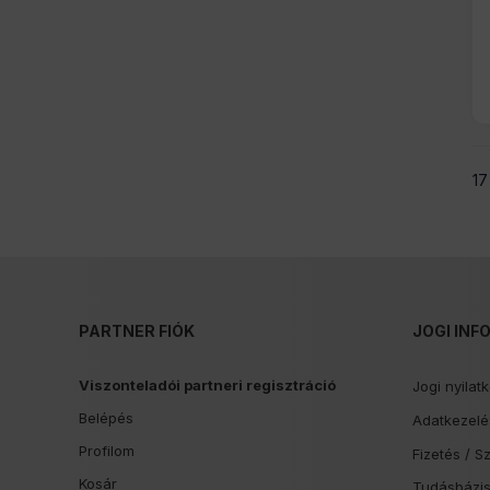
17
PARTNER FIÓK
JOGI INF
Viszonteladói partneri regisztráció
Jogi nyilat
Belépés
Adatkezelés
Profilom
Fizetés /
Sz
Kosár
Tudásbázi