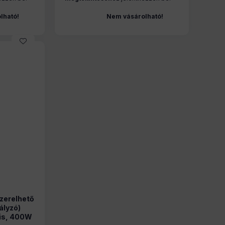
lható!
Nem vásárolható!
szerelhető
ályzó)
zis, 400W