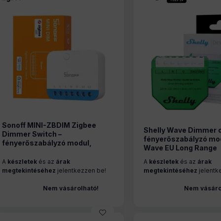
Sonoff MINI-ZBDIM Zigbee
Shelly Wave Dimmer 
Dimmer Switch –
fényerőszabályzó mod
fényerőszabályzó modul,
Wave EU Long Range
fogyasztásmérős, Zigbee
A
készletek
és az
árak
A
készletek
és az
árak
megtekintéséhez
jelentkezzen be!
megtekintéséhez
jelentk
Nem vásárolható!
Nem vásáro