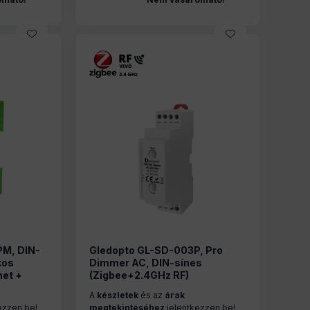
PM, DIN-
Gledopto GL-SD-003P, Pro
kos
Dimmer AC, DIN-sínes
net +
(Zigbee+2.4GHz RF)
A
készletek
és az
árak
ezzen be!
megtekintéséhez
jelentkezzen be!