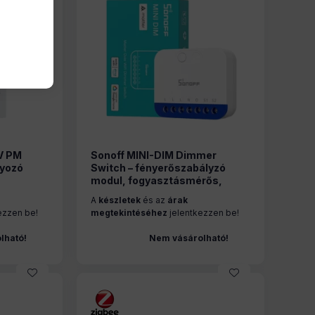
V PM
Sonoff MINI-DIM Dimmer
lyozó
Switch – fényerőszabályzó
modul, fogyasztásmérős,
Wi-Fi,
Matter, Wi-Fi
A
készletek
és az
árak
WW)
ezzen be!
megtekintéséhez
jelentkezzen be!
lható!
Nem vásárolható!