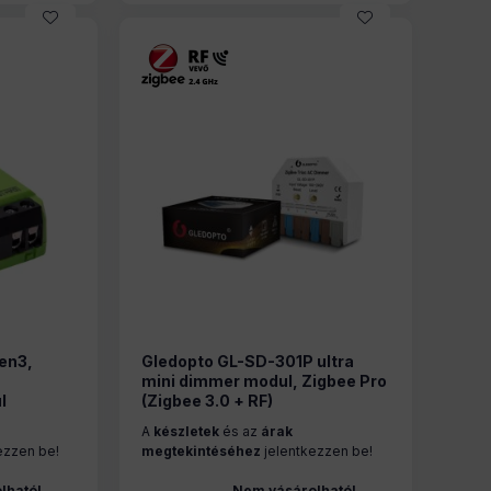
en3,
Gledopto GL-SD-301P ultra
mini dimmer modul, Zigbee Pro
l
(Zigbee 3.0 + RF)
A
készletek
és az
árak
ezzen be!
megtekintéséhez
jelentkezzen be!
lható!
Nem vásárolható!