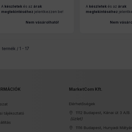
(SR-ZG9041A-D)
(SR-ZG9042A-D)
A
készletek
és az
árak
A
készletek
és az
árak
megtekintéséhez
jelentkezzen be!
megtekintéséhez
jelentk
Nem vásárolható!
Nem vásáro
termék
1
17
ORMÁCIÓK
MarketCom Kft.
Elérhetőségek
kozat
1112 Budapest, Kánai út 3 A/B. 
i tájékoztató
(üzlet)
állítás
1116 Budapest, Hunyadi Mátyás
s