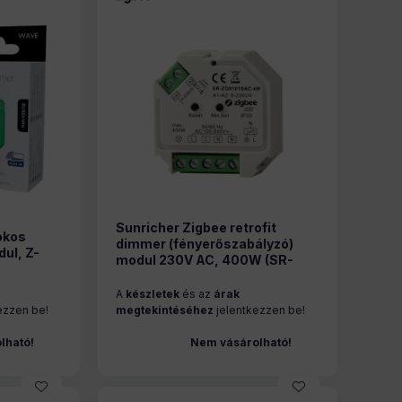
Sunricher Zigbee retrofit
okos
dimmer (fényerőszabályzó)
ul, Z-
modul 230V AC, 400W (SR-
ZG9101SAC-HP)
A
készletek
és az
árak
ezzen be!
megtekintéséhez
jelentkezzen be!
lható!
Nem vásárolható!