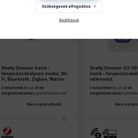
Szükségesek elfogadása
Beállítások
Shelly Dimmer Gen4 –
Shelly Dimmer 0/1-10
fényerőszabályozó modul, Wi-
Gen4 – fényerőszabá
Fi, Bluetooth, Zigbee, Matter
relémodul,
(S4DM-0A101WWL)
fogyasztásméréssel, 
A
készletek
és az
árak
A
készletek
és az
árak
Zigbee (S4DM-0010
megtekintéséhez
jelentkezzen be!
megtekintéséhez
jelentk
Nem vásárolható!
Nem vásáro