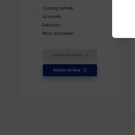
Csomag termék
Új termék
Raktáron
Nincs készleten
Szűrés mentése
Szűrés törlése