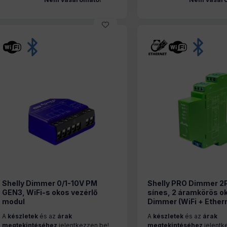
Shelly Dimmer 0/1-10V PM
Shelly PRO Dimmer 2
GEN3, WiFi-s okos vezérlő
sínes, 2 áramkörös o
modul
Dimmer (WiFi + Ether
Bluetooth)
A
készletek
és az
árak
A
készletek
és az
árak
megtekintéséhez
jelentkezzen be!
megtekintéséhez
jelentk