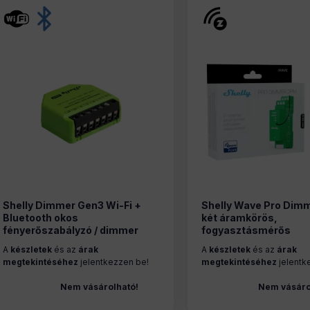
Shelly Dimmer Gen3 Wi-Fi +
Shelly Wave Pro Dim
Bluetooth okos
két áramkörös,
fényerőszabályzó / dimmer
fogyasztásmérős
relémodul
fényerőszabályozó mo
A
készletek
és az
árak
A
készletek
és az
árak
Wave
megtekintéséhez
jelentkezzen be!
megtekintéséhez
jelentk
Nem vásárolható!
Nem vásáro