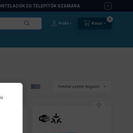
ONTELADÓK ÉS TELEPÍTŐK SZÁMÁRA
0
Profil
Kosár
rű