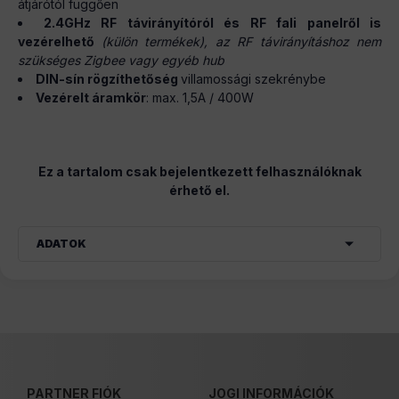
átjárótól függően
2.4GHz RF távirányítóról és RF fali panelről is
vezérelhető
(külön termékek), az RF távirányításhoz nem
szükséges Zigbee vagy egyéb hub
DIN-sín rögzíthetőség
villamossági szekrénybe
Vezérelt áramkör
: max. 1,5A / 400W
Ez a tartalom csak bejelentkezett felhasználóknak
érhető el.
ADATOK
PARTNER FIÓK
JOGI INFORMÁCIÓK