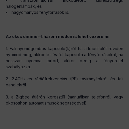
transzformátorral működtetett kisfeszültségű
halogénlámpák, és
hagyományos fényforrások is.
Az okos dimmer-t három módon is lehet vezérelni:
1. Fali nyomógombos kapcsoló(k)ról: ha a kapcsolót röviden
nyomod meg, akkor le- és fel kapcsolja a fényforrásokat, ha
hosszan nyomva tartod, akkor pedig a fényerejét
szabályozza.
2. 2.4GHz-es rádiófrekvenciás (RF) távirányítókról és fali
panelekről
3. a Zigbee átjárón keresztül (manuálisan telefonról, vagy
okosotthon automatizmusok segítségével)