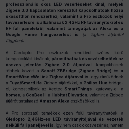
professzionális okos LED vezérléseket kínál, melyek
Zigbee 3.0 kapcsolaton keresztül kapcsolhatóak hozzá
okosotthon rendszerhez, valamint a Pro eszközök helyi
távvezérlésre is alkalmasak 2.4GHz RF távirányítókról és
RF fali panelekről, valamint támogatják az Alexa és a
Google Home hangvezérlést is
(a Zigbee átjárótól
függően)
.
A Gledopto Pro eszközök rendkívül széles körű
kompatibilitást kínálnak,
párosíthatóak és vezérelhetőek az
összes jelentős Zigbee 3.0 átjáróval
: kompatibilisek
többek között a
Sonoff ZBBridge (Zigbee Bridge) és a
SmartWise eWeLink Zigbee átjáróval is
, együttműködnek
a
Tuya/SmartLife
Zigbee átjárókkal, a
Philips Hue
bridge-
el, kompatibilisek az Aeotec
SmartThings
gateway-el, a
homee
, a
ConBee II
, a
Hubitat Elevation
, valamint a Zigbee
átjárót tartalmazó
Amazon Alexa
eszközökkel is.
A Pro sorozatú termékek ezen felül távirányíthatóak a
Gledopto 2,4GHz-es LED távirányítójával és vezeték
nélküli fali paneljével is
, így nem csak okosvezérlés, hanem