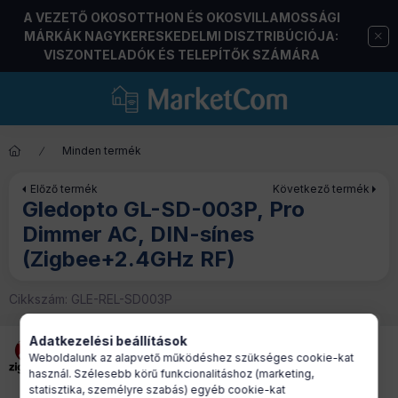
A VEZETŐ OKOSOTTHON ÉS OKOSVILLAMOSSÁGI
MÁRKÁK NAGYKERESKEDELMI DISZTRIBÚCIÓJA:
VISZONTELADÓK ÉS TELEPÍTŐK SZÁMÁRA
Minden termék
Előző termék
Következő termék
Gledopto GL-SD-003P, Pro
Dimmer AC, DIN-sínes
(Zigbee+2.4GHz RF)
Cikkszám:
GLE-REL-SD003P
Adatkezelési beállítások
Weboldalunk az alapvető működéshez szükséges cookie-kat
használ. Szélesebb körű funkcionalitáshoz (marketing,
statisztika, személyre szabás) egyéb cookie-kat