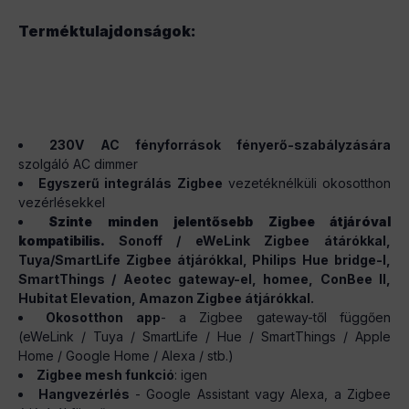
Terméktulajdonságok:
230V AC fényforrások fényerő-szabályzására
szolgáló AC dimmer
Egyszerű integrálás Zigbee
vezetéknélküli okosotthon
vezérlésekkel
Szinte minden jelentősebb Zigbee átjáróval
kompatibilis.
Sonoff / eWeLink Zigbee átárókkal,
Tuya/SmartLife Zigbee átjárókkal, Philips Hue bridge-l,
SmartThings / Aeotec gateway-el, homee, ConBee II,
Hubitat Elevation, Amazon Zigbee átjárókkal.
Okosotthon app
- a Zigbee gateway-től függően
(eWeLink / Tuya / SmartLife / Hue / SmartThings / Apple
Home / Google Home / Alexa / stb.)
Zigbee mesh funkció
: igen
Hangvezérlés
- Google Assistant vagy Alexa, a Zigbee