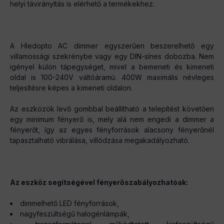
helyi távirányítás is elérhető a termékekhez.
A Hledopto AC dimmer egyszerűen beszerelhető egy
villamossági szekrénybe vagy egy DIN-sínes dobozba. Nem
igényel külön tápegységet, mivel a bemeneti és kimeneti
oldal is 100-240V váltóáramú. 400W maximális névleges
teljesítésre képes a kimeneti oldalon.
Az eszközök levő gombbal beállítható a telepítést követően
egy minimum fényerő is, mely alá nem engedi a dimmer a
fényerőt, így az egyes fényforrások alacsony fényerőnél
tapasztalható vibrálása, villódzása megakadályozható.
Az eszköz segítségével fényerőszabályozhatóak:
dimmelhető LED fényforrások,
nagyfeszültségű halogénlámpák,