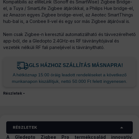
Kompatibilis az eWeLink (Sonoff és SmartWise) Zigbee Bridge-
el, a Tuya / SmartLife Zigbee átjárókkal, a Philips Hue bridge-el,
az Amazon egyes Zigbee bridge-eivel, az Aeotec SmartThings
hub-bal is, a Conbee II-vel és egy sor más Zigbee átjáróval is.
Nem csak Zigbee-n keresztül automatizálható és távvezérelhető
app-ból, de a Gledopto 2.4GHz-es RF távirányítójával és
vezeték nélküli RF fali paneljével is távirányítható.
GLS HÁZHOZ SZÁLLÍTÁS MÁSNAPRA!
A hétköznap 15:00 óráig leadott rendeléseket a következő
munkanapon kiszállítjuk, nettó 50.000 Ft felett ingyenesen.
Részletek
RÉSZLETEK
A Gledepto Zigbee Pro termékcsalád innovatív,