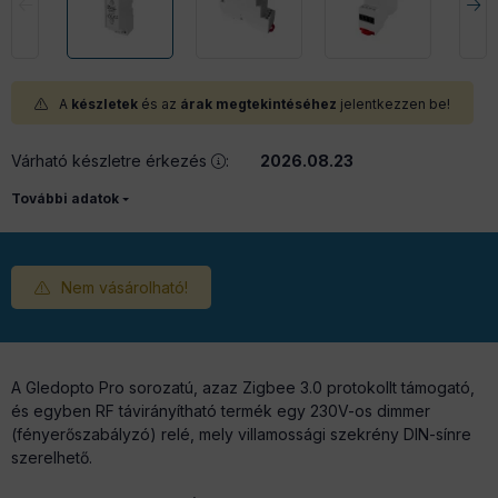
A
készletek
és az
árak megtekintéséhez
jelentkezzen be!
Várható készletre érkezés
:
2026.08.23
További adatok
Nem vásárolható!
A Gledopto Pro sorozatú, azaz Zigbee 3.0 protokollt támogató,
és egyben RF távirányítható termék egy 230V-os dimmer
(fényerőszabályzó) relé, mely villamossági szekrény DIN-sínre
szerelhető.