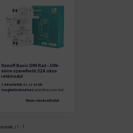
Sonoff Basic DIN Rail – DIN-
sínre szerelhető 32A okos
relémodul
fogyasztásméréssel, WiFi,
A
készletek
és az
árak
Bluetooth , Matter (BASIC-
megtekintéséhez
jelentkezzen be!
1GSP)
Nem vásárolható!
termék
1
1