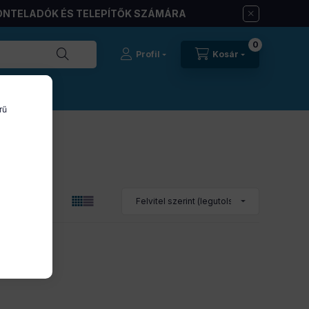
ONTELADÓK ÉS TELEPÍTŐK SZÁMÁRA
0
Profil
Kosár
rű