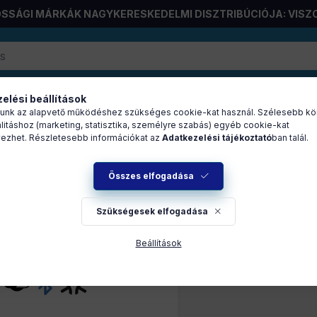
SSÁGI MÁRKÁK NAGYKERESKEDELMI DISZTRIBÚCIÓJA: VISZ
elési beállítások
RÁCIÓ
unk az alapvető működéshez szükséges cookie-kat használ. Szélesebb kö
litáshoz (marketing, statisztika, személyre szabás) egyéb cookie-kat
nre szerelhető modul
ezhet. Részletesebb információkat az
Adatkezelési tájékoztató
ban talál.
DUL
Összes elfogadása
termék
1
1
Szükségesek elfogadása
Beállítások