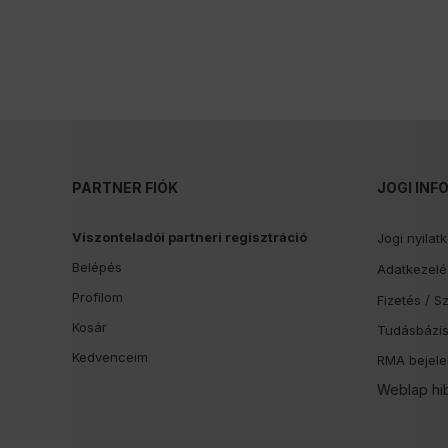
PARTNER FIÓK
JOGI INF
Viszonteladói partneri regisztráció
Jogi nyilat
Belépés
Adatkezelés
Profilom
Fizetés /
Sz
Kosár
Tudásbázi
Kedvenceim
RMA bejele
Weblap hi