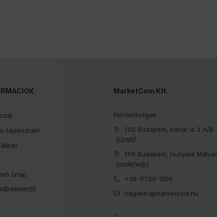
ORMÁCIÓK
MarketCom Kft.
Elérhetőségek
kozat
1112 Budapest, Kánai út 3 A/B. 
i tájékoztató
(üzlet)
állítás
1116 Budapest, Hunyadi Mátyás
s
(székhely)
ntő űrlap
+36-1/700-1509
babejelentő
nagyker@marketcom.hu