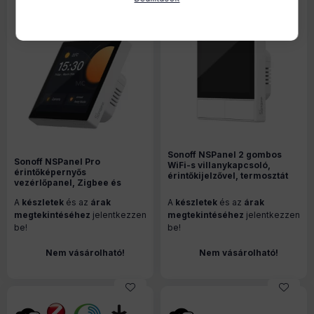
Sonoff NSPanel 2 gombos
Sonoff NSPanel Pro
WiFi-s villanykapcsoló,
érintőképernyős
érintőkijelzővel, termosztát
vezérlőpanel, Zigbee és
funkcióval, fehér
Bluetooth gateway, fehér
A
készletek
és az
árak
A
készletek
és az
árak
megtekintéséhez
jelentkezzen
megtekintéséhez
jelentkezzen
be!
be!
Nem vásárolható!
Nem vásárolható!