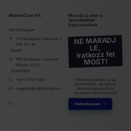
MarketCom Kft.
Maradj az élen a
termékekkel
kapcsolatban
Elérhetőségek
NE MARADJ
1112 Budapest, Kánai út 3
A/B. KÜ. 36.
LE,
(üzlet)
iratkozz fel
1116 Budapest, Hunyadi
MOST!
Mátyás út 82.
(székhely)
+36-1/700-1509
Értesülj elsőként az új
termékekről, akciókról,
nagyker@marketcom.hu
kedvezményekről és
részletes elemzésekről.
Feliratkozom