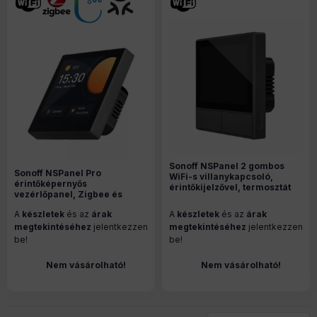
Sonoff NSPanel 2 gombos
Sonoff NSPanel Pro
WiFi-s villanykapcsoló,
érintőképernyős
érintőkijelzővel, termosztát
vezérlőpanel, Zigbee és
funkcióval, szürke
Bluetooth gateway, szürke
A
készletek
és az
árak
A
készletek
és az
árak
megtekintéséhez
jelentkezzen
megtekintéséhez
jelentkezzen
be!
be!
Nem vásárolható!
Nem vásárolható!