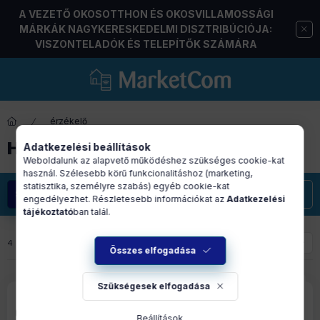
A VEZETŐ OKOSOTTHON ÉS OKOSVILLAMOSSÁGI
MÁRKÁK NAGYKERESKEDELMI DISZTRIBÚCIÓJA:
VISZONTELADÓK ÉS TELEPÍTŐK SZÁMÁRA
érzékelő
HŐMÉRŐ
Adatkezelési beállítások
Weboldalunk az alapvető működéshez szükséges cookie-kat
használ. Szélesebb körű funkcionalitáshoz (marketing,
statisztika, személyre szabás) egyéb cookie-kat
Szűrés
engedélyezhet. Részletesebb információkat az
Adatkezelési
tájékoztató
ban talál.
4
termék
1
4
Összes elfogadása
Szükségesek elfogadása
Beállítások