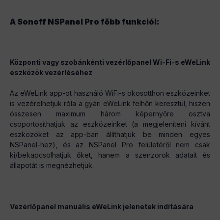
A Sonoff NSPanel Pro főbb funkciói:
Központi vagy szobánkénti vezérlőpanel Wi-Fi-s eWeLink
eszközök vezérléséhez
Az eWeLink app-ot használó WiFi-s okosotthon eszközeinket
is vezérelhetjük róla a gyári eWeLink felhőn keresztül, hiszen
összesen maximum három képernyőre osztva
csoportosíthatjuk az eszközeinket (a megjeleníteni kívánt
eszközöket az app-ban állíthatjuk be minden egyes
NSPanel-hez), és az NSPanel Pro felületéről nem csak
ki/bekapcsolhatjuk őket, hanem a szenzorok adatait és
állapotát is megnézhetjük.
Vezérlőpanel manuális eWeLink jelenetek indítására