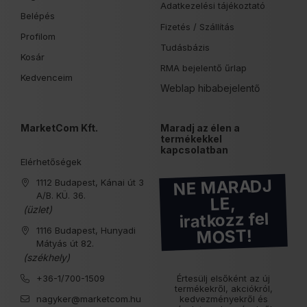
Adatkezelési tájékoztató
Belépés
Fizetés /
Szállítás
Profilom
Tudásbázis
Kosár
RMA bejelentő űrlap
Kedvenceim
Weblap hibabejelentő
MarketCom Kft.
Maradj az élen a
termékekkel
kapcsolatban
Elérhetőségek
NE MARADJ
1112 Budapest, Kánai út 3
A/B. KÜ. 36.
LE,
(üzlet)
iratkozz fel
1116 Budapest, Hunyadi
MOST!
Mátyás út 82.
(székhely)
+36-1/700-1509
Értesülj elsőként az új
termékekről, akciókról,
nagyker@marketcom.hu
kedvezményekről és