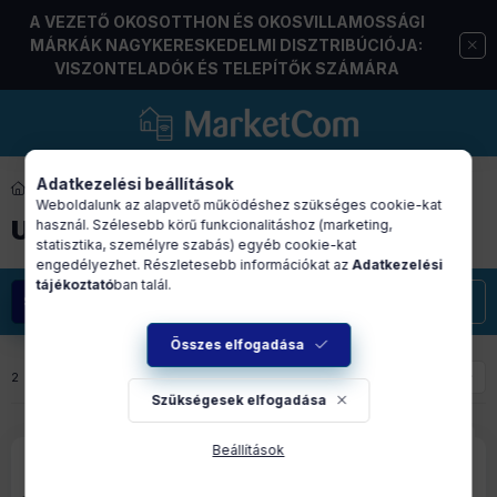
A VEZETŐ OKOSOTTHON ÉS OKOSVILLAMOSSÁGI
MÁRKÁK NAGYKERESKEDELMI DISZTRIBÚCIÓJA:
VISZONTELADÓK ÉS TELEPÍTŐK SZÁMÁRA
Adatkezelési beállítások
érzékelő
Weboldalunk az alapvető működéshez szükséges cookie-kat
UV ÉRZÉKELŐ
használ. Szélesebb körű funkcionalitáshoz (marketing,
statisztika, személyre szabás) egyéb cookie-kat
engedélyezhet. Részletesebb információkat az
Adatkezelési
tájékoztató
ban talál.
Szűrés
Összes elfogadása
2
termék
1
2
Szükségesek elfogadása
Beállítások