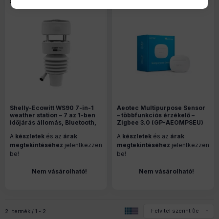
Shelly-Ecowitt WS90 7-in-1
Aeotec Multipurpose Sensor
weather station – 7 az 1-ben
– többfunkciós érzékelő –
időjárás állomás, Bluetooth,
Zigbee 3.0 (GP-AEOMPSEU)
Zigbee, fehér
A
készletek
és az
árak
A
készletek
és az
árak
megtekintéséhez
jelentkezzen
megtekintéséhez
jelentkezzen
be!
be!
Nem vásárolható!
Nem vásárolható!
2
termék
1
2