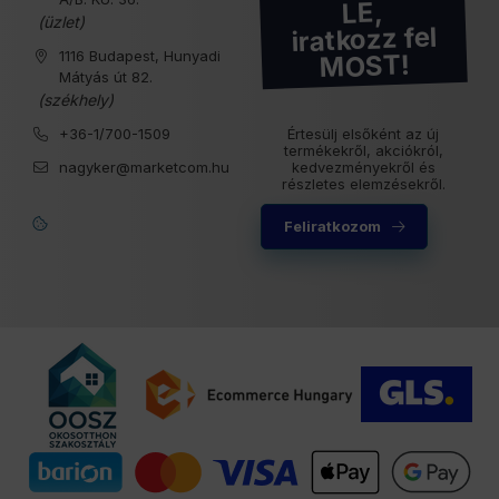
LE,
(üzlet)
iratkozz fel
1116 Budapest, Hunyadi
MOST!
Mátyás út 82.
(székhely)
+36-1/700-1509
Értesülj elsőként az új
termékekről, akciókról,
nagyker@marketcom.hu
kedvezményekről és
részletes elemzésekről.
Feliratkozom