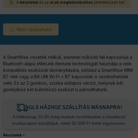
A
készletek
és az
árak megtekintéséhez
jelentkezzen be!
Nem vásárolható!
A SmartWise vezeték nélküli, elemmel működő fali kapcsolója a
Bluetooth-alapú eWeLink-Remote technológiát használja a vele
kompatibilis eszközök távirányítására, például a SmartWise MINI
BT relé vagy a B6 UNI Wi-Fi + BT kapcsolók is vezérelhetőek
vele. Ez az 2 gombos, szürke előlapos verzió, melynek két
gombjához két különböző eszközt is párosíthatunk.
GLS HÁZHOZ SZÁLLÍTÁS MÁSNAPRA!
A hétköznap 15:00 óráig leadott rendeléseket a következő
munkanapon kiszállítjuk, nettó 50.000 Ft felett ingyenesen.
Részletek