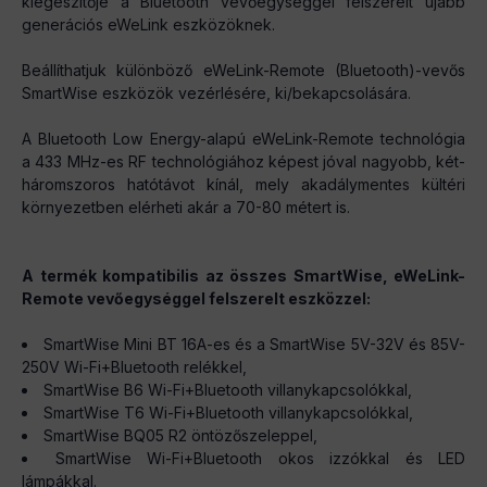
kiegészítője a Bluetooth vevőegységgel felszerelt újabb
generációs eWeLink eszközöknek.
Beállíthatjuk különböző eWeLink-Remote (Bluetooth)-vevős
SmartWise eszközök vezérlésére, ki/bekapcsolására.
A Bluetooth Low Energy-alapú eWeLink-Remote technológia
a 433 MHz-es RF technológiához képest jóval nagyobb, két-
háromszoros hatótávot kínál, mely akadálymentes kültéri
környezetben elérheti akár a 70-80 métert is.
A termék kompatibilis az összes SmartWise, eWeLink-
Remote vevőegységgel felszerelt eszközzel:
SmartWise Mini BT 16A-es és a SmartWise 5V-32V és 85V-
250V Wi-Fi+Bluetooth relékkel,
SmartWise B6 Wi-Fi+Bluetooth villanykapcsolókkal,
SmartWise T6 Wi-Fi+Bluetooth villanykapcsolókkal,
SmartWise BQ05 R2 öntözőszeleppel,
SmartWise Wi-Fi+Bluetooth okos izzókkal és LED
lámpákkal.