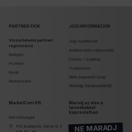
PARTNER FIÓK
JOGI INFORMÁCIÓK
Viszonteladói partneri
Jogi nyilatkozat
regisztráció
Adatkezelési tájékoztató
Belépés
Fizetés /
Szállítás
Profilom
Tudásbázis
Kosár
RMA bejelentő űrlap
Kedvenceim
Weblap hibabejelentő
MarketCom Kft.
Maradj az élen a
termékekkel
kapcsolatban
Elérhetőségek
NE MARADJ
1112 Budapest, Kánai út 3
A/B. KÜ. 36.