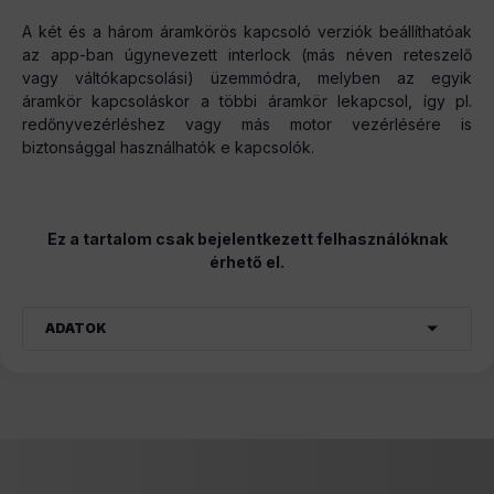
A két és a három áramkörös kapcsoló verziók beállíthatóak
az app-ban úgynevezett interlock (más néven reteszelő
vagy váltókapcsolási) üzemmódra, melyben az egyik
áramkör kapcsoláskor a többi áramkör lekapcsol, így pl.
redőnyvezérléshez vagy más motor vezérlésére is
biztonsággal használhatók e kapcsolók.
Ez a tartalom csak bejelentkezett felhasználóknak
érhető el.
ADATOK