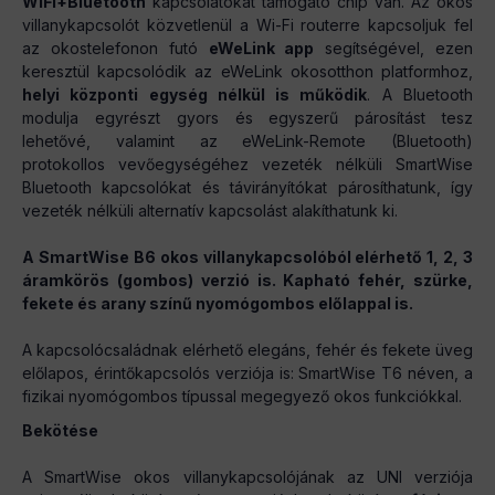
WiFi+Bluetooth
kapcsolatokat támogató chip van. Az okos
villanykapcsolót közvetlenül a Wi-Fi routerre kapcsoljuk fel
az okostelefonon futó
eWeLink app
segítségével, ezen
keresztül kapcsolódik az eWeLink okosotthon platformhoz,
helyi központi egység nélkül is működik
. A Bluetooth
modulja egyrészt gyors és egyszerű párosítást tesz
lehetővé, valamint az eWeLink-Remote (Bluetooth)
protokollos vevőegységéhez vezeték nélküli SmartWise
Bluetooth kapcsolókat és távirányítókat párosíthatunk, így
vezeték nélküli alternatív kapcsolást alakíthatunk ki.
A SmartWise B6 okos villanykapcsolóból elérhető 1, 2, 3
áramkörös (gombos) verzió is. Kapható fehér, szürke,
fekete és arany színű nyomógombos előlappal is.
A kapcsolócsaládnak elérhető elegáns, fehér és fekete üveg
előlapos, érintőkapcsolós verziója is: SmartWise T6 néven, a
fizikai nyomógombos típussal megegyező okos funkciókkal.
Bekötése
A SmartWise okos villanykapcsolójának az UNI verziója