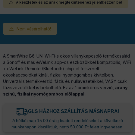
A
készletek
és az
árak megtekintéséhez
jelentkezzen be!
Nem vásárolható!
A SmartWise B6-UNI Wi-Fi-s okos villanykapcsoló termékcsalád
a Sonoff és más eWeLink app-os eszközökkel kompatibilis, WiFi
+ eWeLink-Remote (Bluetooth) chip-el felszerelt
okoskapcsolókat kínál, fizikai nyomógombos kivitelben.
Univerzális termékverzió: fázis és nullavezetékkel, VAGY csak
fázisvezetékkel is beköthető. Ez az 1 áramkörös verzió,
arany
színű, fizikai nyomógombos előlappal.
GLS HÁZHOZ SZÁLLÍTÁS MÁSNAPRA!
A hétköznap 15:00 óráig leadott rendeléseket a következő
munkanapon kiszállítjuk, nettó 50.000 Ft felett ingyenesen.