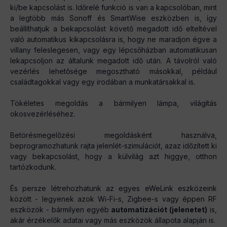
ki/be kapcsolást is. Időrelé funkció is van a kapcsolóban, mint
a legtöbb más Sonoff és SmartWise eszközben is, így
beállíthatjuk a bekapcsolást követő megadott idő elteltével
való automatikus kikapcsolásra is, hogy ne maradjon égve a
villany feleslegesen, vagy egy lépcsőházban automatikusan
lekapcsoljon az általunk megadott idő után. A távolról való
vezérlés lehetősége megosztható másokkal, például
családtagokkal vagy egy irodában a munkatársakkal is.
Tökéletes megoldás a bármilyen lámpa, világítás
okosvezérléséhez.
Betörésmegelőzési megoldásként használva,
beprogramozhatunk rajta jelenlét-szimulációt, azaz időzített ki
vagy bekapcsolást, hogy a külvilág azt higgye, otthon
tartózkodunk.
És persze létrehozhatunk az egyes eWeLink eszközeink
között - legyenek azok Wi-Fi-s, Zigbee-s vagy éppen RF
eszközök - bármilyen egyéb
automatizációt (jelenetet)
is,
akár érzékelők adatai vagy más eszközök állapota alapján is.