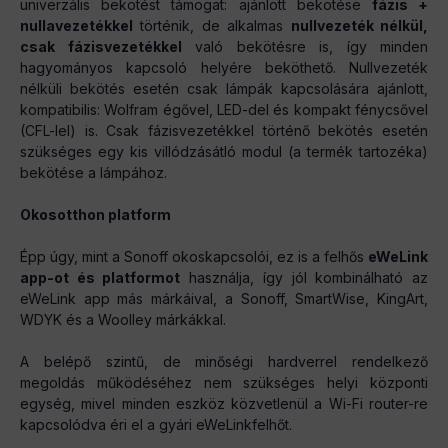
univerzális bekötést támogat: ajánlott bekötése
fázis +
nullavezetékkel
történik, de alkalmas
nullvezeték nélkül,
csak fázisvezetékkel
való bekötésre is, így minden
hagyományos kapcsoló helyére beköthető. Nullvezeték
nélküli bekötés esetén csak lámpák kapcsolására ajánlott,
kompatibilis: Wolfram égővel, LED-del és kompakt fénycsővel
(CFL-lel) is. Csak fázisvezetékkel történő bekötés esetén
szükséges egy kis villódzásátló modul (a termék tartozéka)
bekötése a lámpához.
Okosotthon platform
Épp úgy, mint a Sonoff okoskapcsolói, ez is a felhős
eWeLink
app-ot és platformot
használja, így jól kombinálható az
eWeLink app más márkáival, a Sonoff, SmartWise, KingArt,
WDYK és a Woolley márkákkal.
A belépő szintű, de minőségi hardverrel rendelkező
megoldás működéséhez nem szükséges helyi központi
egység, mivel minden eszköz közvetlenül a Wi-Fi router-re
kapcsolódva éri el a gyári eWeLinkfelhőt.