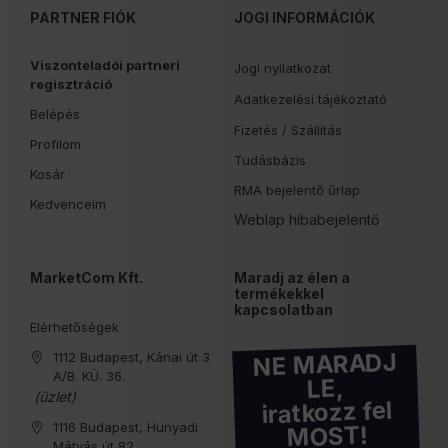
PARTNER FIÓK
JOGI INFORMÁCIÓK
Viszonteladói partneri
Jogi nyilatkozat
regisztráció
Adatkezelési tájékoztató
Belépés
Fizetés /
Szállítás
Profilom
Tudásbázis
Kosár
RMA bejelentő űrlap
Kedvenceim
Weblap hibabejelentő
MarketCom Kft.
Maradj az élen a
termékekkel
kapcsolatban
Elérhetőségek
NE MARADJ
1112 Budapest, Kánai út 3
A/B. KÜ. 36.
LE,
(üzlet)
iratkozz fel
1116 Budapest, Hunyadi
MOST!
Mátyás út 82.