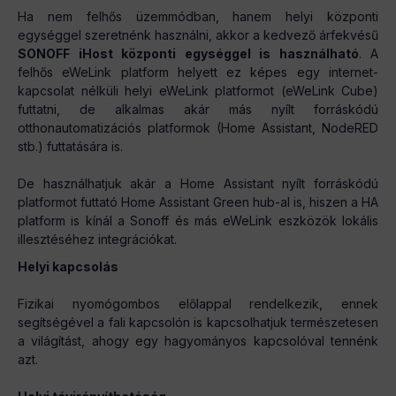
Ha nem felhős üzemmódban, hanem helyi központi
egységgel szeretnénk használni, akkor a kedvező árfekvésű
SONOFF iHost központi egységgel is használható
. A
felhős eWeLink platform helyett ez képes egy internet-
kapcsolat nélküli helyi eWeLink platformot (eWeLink Cube)
futtatni, de alkalmas akár más nyílt forráskódú
otthonautomatizációs platformok (Home Assistant, NodeRED
stb.) futtatására is.
De használhatjuk akár a Home Assistant nyílt forráskódú
platformot futtató Home Assistant Green hub-al is, hiszen a HA
platform is kínál a Sonoff és más eWeLink eszközök lokális
illesztéséhez integrációkat.
Helyi kapcsolás
Fizikai nyomógombos előlappal rendelkezik, ennek
segítségével a fali kapcsolón is kapcsolhatjuk természetesen
a világítást, ahogy egy hagyományos kapcsolóval tennénk
azt.