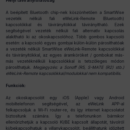
Helyi távirányíthatóság
A beépített Bluetooth chip-nek köszönhetően a SmartWise
vezeték nélküli fali eWeLink-Remote (Bluetooth)
kapcsolókkal és távirányítókkal távirányítható. Ezek
segítségével vezeték nélküli fali alternatív kapcsolás
alakítható ki az okoskapcsolóhoz. Több gombos kapcsoló
esetén: a kapcsoló egyes gombjai külön-külön párosíthatóak
a vezeték nélküli SmartWise eWeLink-Remote kapcsolókkal
és távirányítókkal, az egyes áramköröket / gombokat más-
más vezetéknélküli kapcsolókkal is tetszőleges módon
párosíthatjuk.
Megjegyzés: a Sonoff (R5, S-MATE (R2) stb.)
eWeLink-Remote kapcsolókkal/modulokkal nem kompatibilis.
Funkciók:
Az okoskapcsolót egy iOS (Apple) vagy Android
mobiltelefonon segítségével, az eWeLink APP-al
felkapcsoljuk a Wi-Fi router-re, és így internet kapcsolatot
biztosítunk számára. Így a telefonunkon bármikor
ellenőrizhetjük a kapcsoló KI/BE kapcsolt állapotát, távolról
ki/bekapcsolhatjuk a villanykapcsolót, beállíthatunk időzített