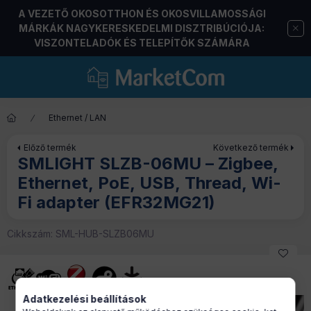
A VEZETŐ OKOSOTTHON ÉS OKOSVILLAMOSSÁGI
MÁRKÁK NAGYKERESKEDELMI DISZTRIBÚCIÓJA:
VISZONTELADÓK ÉS TELEPÍTŐK SZÁMÁRA
Ethernet / LAN
Előző termék
Következő termék
SMLIGHT SLZB-06MU – Zigbee,
Ethernet, PoE, USB, Thread, Wi-
Fi adapter (EFR32MG21)
Cikkszám:
SML-HUB-SLZB06MU
Adatkezelési beállítások