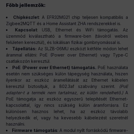
Főbb jellemzők:
Chipkészlet
: A EFR32MG21 chip teljesen kompatibilis a
Zigbee2MQTT és a Home Assistant ZHA rendszerekkel is.
Kapcsolat
: USB, Ethernet és WiFi támogatás. Az
üzemmód kiválasztható a firmware-ben (távolról webes
felületen keresztül), és lokálisan fizikai gombnyomással is.
Tápellátás:
Az SLZB-06MU eszközt kétféle módon lehet
árammal ellátni: PoE (Power over Ethernet) vagy Type-C
csatlakozón keresztül.
PoE
(Power over Ethernet) támogatás.
PoE használata
esetén nem szükséges külön tápegység használata, hiszen
ilyenkor az eszköz áramellátását az Ethernet kábelen
keresztül biztosítjuk, a 802.3af szabvány szerint.
(PoE
adapter-t a termék nem tartalmaz, ez külön rendelhető.)
A
PoE támogatja az eszköz egyszerű telepítését Ethernet-
kapcsolattal, így nincs szükség külön áramforrásra. Ez
különösen hasznos lehet, ha az eszköz távolabb
helyezkedik el, vagy ha kevesebb kábelezést szeretnél
használni.
Firmware támogatás
: A modul nyílt forráskódú firmware-