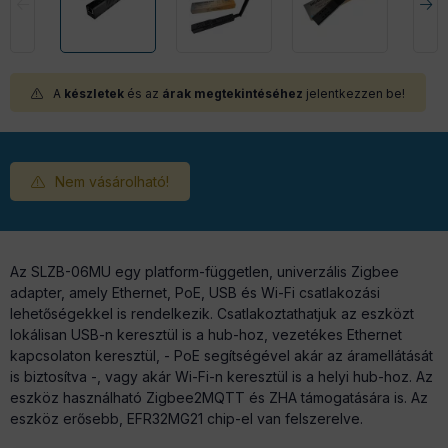
A
készletek
és az
árak megtekintéséhez
jelentkezzen be!
Nem vásárolható!
Az SLZB-06MU egy platform-független, univerzális Zigbee
adapter, amely Ethernet, PoE, USB és Wi-Fi csatlakozási
lehetőségekkel is rendelkezik. Csatlakoztathatjuk az eszközt
lokálisan USB-n keresztül is a hub-hoz, vezetékes Ethernet
kapcsolaton keresztül, - PoE segítségével akár az áramellátását
is biztosítva -, vagy akár Wi-Fi-n keresztül is a helyi hub-hoz. Az
eszköz használható Zigbee2MQTT és ZHA támogatására is. Az
eszköz erősebb, EFR32MG21 chip-el van felszerelve.