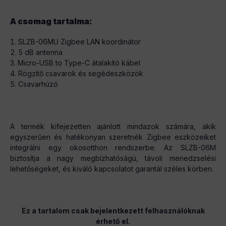
A csomag tartalma:
SLZB-06MU Zigbee LAN koordinátor
5 dB antenna
Micro-USB to Type-C átalakító kábel
Rögzítő csavarok és segédeszközök
Csavarhúzó
A termék kifejezetten ajánlott mindazok számára, akik
egyszerűen és hatékonyan szeretnék Zigbee eszközeiket
integrálni egy okosotthon rendszerbe. Az SLZB-06M
biztosítja a nagy megbízhatóságú, távoli menedzselési
lehetőségeket, és kiváló kapcsolatot garantál széles körben.
Ez a tartalom csak bejelentkezett felhasználóknak
érhető el.