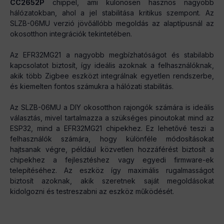
CC2652P
chippel, ami különösen hasznos nagyobb
hálózatokban, ahol a jel stabilitása kritikus szempont. Az
SLZB-06MU verzió jövőállóbb megoldás az alaptípusnál az
okosotthon integrációk tekintetében.
Az EFR32MG21 a nagyobb megbízhatóságot és stabilabb
kapcsolatot biztosít, így ideális azoknak a felhasználóknak,
akik több Zigbee eszközt integrálnak egyetlen rendszerbe,
és kiemelten fontos számukra a hálózati stabilitás.
Az SLZB-06MU a DIY okosotthon rajongók számára is ideális
választás, mivel tartalmazza a szükséges pinoutokat mind az
ESP32, mind a EFR32MG21 chipekhez. Ez lehetővé teszi a
felhasználók számára, hogy különféle módosításokat
hajtsanak végre, például közvetlen hozzáférést biztosít a
chipekhez a fejlesztéshez vagy egyedi firmware-ek
telepítéséhez. Az eszköz így maximális rugalmasságot
biztosít azoknak, akik szeretnek saját megoldásokat
kidolgozni és testreszabni az eszköz működését.