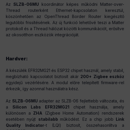
Az
SLZB-06MU
koordinátor képes működni Matter-over-
Thread routerként Ethernet-kapcsolaton keresztül,
köszönhetően az OpenThread Border Router kiegészítő
legutóbbi frissítésének. Az új funkció lehetővé teszi a Matter
protokoll és a Thread hálózat közötti kommunikációt, erősítve
az okosotthon eszközök integrációját.
Hardver:
A készülék EFR32MG21 és ESP32 chipet használ, amely stabil,
megbízható kapcsolatot biztosít akár
200+ Zigbee eszköz
egyidejű vezérlésére. A modul előre telepített firmware-rel
érkezik, így azonnal használatra kész.
Az
SLZB-06MU
adapter az SLZB-06 fejlettebb változata, és
a
Silicon Labs EFR32MG21
chipet használja, amely
különösen a
ZHA
(Zigbee Home Automation) rendszerek
esetében nyújt
stabilabb
működést. Ez a chip jobb
Link
Quality Indicator
-t (LQI) biztosít, összehasonlítva a