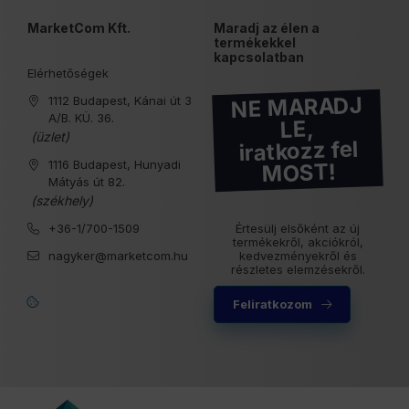
MarketCom Kft.
Maradj az élen a
termékekkel
kapcsolatban
Elérhetőségek
NE MARADJ
1112 Budapest, Kánai út 3
A/B. KÜ. 36.
LE,
(üzlet)
iratkozz fel
1116 Budapest, Hunyadi
MOST!
Mátyás út 82.
(székhely)
+36-1/700-1509
Értesülj elsőként az új
termékekről, akciókról,
nagyker@marketcom.hu
kedvezményekről és
részletes elemzésekről.
Feliratkozom