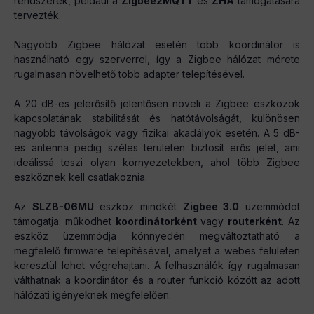
rendszerek, például a
Zigbee2MQTT
és
ZHA
támogatására
tervezték.
Nagyobb Zigbee hálózat esetén több koordinátor is
használható egy szerverrel, így a Zigbee hálózat mérete
rugalmasan növelhető több adapter telepítésével.
A 20 dB-es jelerősítő jelentősen növeli a Zigbee eszközök
kapcsolatának stabilitását és hatótávolságát, különösen
nagyobb távolságok vagy fizikai akadályok esetén. A 5 dB-
es antenna pedig széles területen biztosít erős jelet, ami
ideálissá teszi olyan környezetekben, ahol több Zigbee
eszköznek kell csatlakoznia.
Az
SLZB-06MU
eszköz mindkét
Zigbee 3.0
üzemmódot
támogatja: működhet
koordinátorként
vagy
routerként
. Az
eszköz üzemmódja könnyedén megváltoztatható a
megfelelő firmware telepítésével, amelyet a webes felületen
keresztül lehet végrehajtani. A felhasználók így rugalmasan
válthatnak a koordinátor és a router funkció között az adott
hálózati igényeknek megfelelően.