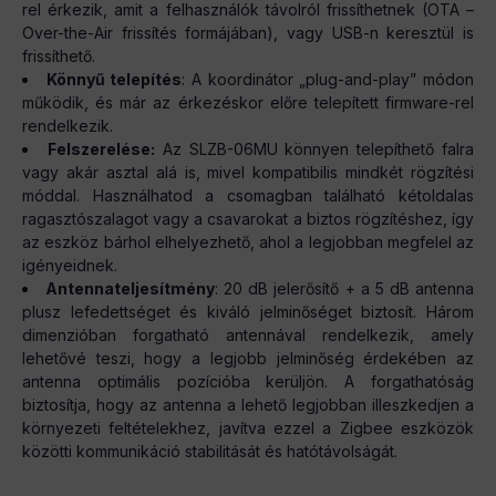
rel érkezik, amit a felhasználók távolról frissíthetnek (OTA –
Over-the-Air frissítés formájában), vagy USB-n keresztül is
frissíthető.
Könnyű telepítés
: A koordinátor „plug-and-play” módon
működik, és már az érkezéskor előre telepített firmware-rel
rendelkezik.
Felszerelése:
Az SLZB-06MU könnyen telepíthető falra
vagy akár asztal alá is, mivel kompatibilis mindkét rögzítési
móddal. Használhatod a csomagban található kétoldalas
ragasztószalagot vagy a csavarokat a biztos rögzítéshez, így
az eszköz bárhol elhelyezhető, ahol a legjobban megfelel az
igényeidnek.
Antennateljesítmény
: 20 dB jelerősítő + a 5 dB antenna
plusz lefedettséget és kiváló jelminőséget biztosít. Három
dimenzióban forgatható antennával rendelkezik, amely
lehetővé teszi, hogy a legjobb jelminőség érdekében az
antenna optimális pozícióba kerüljön. A forgathatóság
biztosítja, hogy az antenna a lehető legjobban illeszkedjen a
környezeti feltételekhez, javítva ezzel a Zigbee eszközök
közötti kommunikáció stabilitását és hatótávolságát​.