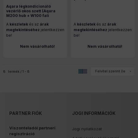
Aqara légkondícionáló
vezérlő okos szett (Aqara
M200 hub + W100 fali
szenzor és vezérlő + ablak
A
készletek
és az
árak
A
készletek
és az
árak
nyitásszenzor)
megtekintéséhez
jelentkezzen
megtekintéséhez
jelentkezzen
be!
be!
Nem vásárolható!
Nem vásárolható!
8
termék
1
8
PARTNER FIÓK
JOGI INFORMÁCIÓK
Viszonteladói partneri
Jogi nyilatkozat
regisztráció