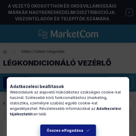
A VEZETŐ OKOSOTTHON ÉS OKOSVILLAMOSSÁGI
MÁRKÁK NAGYKERESKEDELMI DISZTRIBÚCIÓJA:
VISZONTELADÓK ÉS TELEPÍTŐK SZÁMÁRA
fűtési / hűtési megoldás
LÉGKONDICIONÁLÓ VEZÉRLŐ
Szűrés
Adatkezelési beállítások
Weboldalunk az alapvető működéshez szükséges cookie-kat
használ. Szélesebb körű funkcionalitáshoz (marketing,
statisztika, személyre szabás) egyéb cookie-kat
8
termék
1
8
engedélyezhet. Részletesebb információkat az
Adatkezelési
tájékoztató
ban talál.
Összes elfogadása