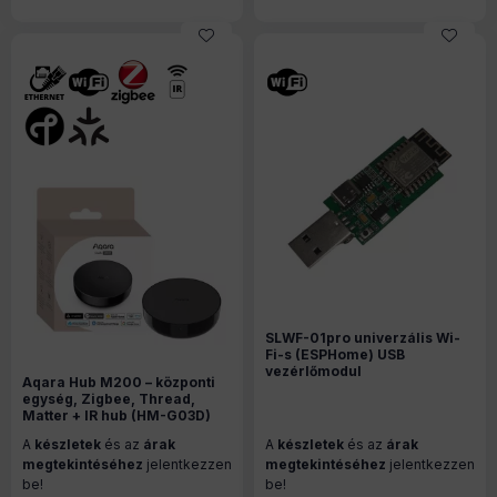
SLWF-01pro univerzális Wi-
Fi-s (ESPHome) USB
vezérlőmodul
Aqara Hub M200 – központi
légkondícionálók Home
egység, Zigbee, Thread,
Assistant / Domoticz /
Matter + IR hub (HM-G03D)
OpenHAB integrációjához és
webes vezérléséhez
A
készletek
és az
árak
A
készletek
és az
árak
megtekintéséhez
jelentkezzen
megtekintéséhez
jelentkezzen
be!
be!