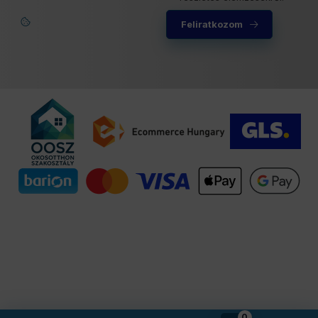
Feliratkozom
Felugró ablak megnyitva.
0