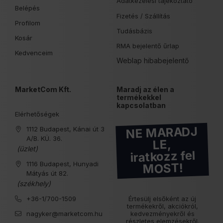
Adatkezelési tájékoztató
Belépés
Fizetés /
Szállítás
Profilom
Tudásbázis
Kosár
RMA bejelentő űrlap
Kedvenceim
Weblap hibabejelentő
MarketCom Kft.
Maradj az élen a
termékekkel
kapcsolatban
Elérhetőségek
NE MARADJ
1112 Budapest, Kánai út 3
A/B. KÜ. 36.
LE,
(üzlet)
iratkozz fel
1116 Budapest, Hunyadi
MOST!
Mátyás út 82.
(székhely)
+36-1/700-1509
Értesülj elsőként az új
termékekről, akciókról,
nagyker@marketcom.hu
kedvezményekről és
részletes elemzésekről.