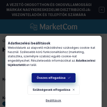
A VEZETŐ OKOSOTTHON ÉS OKOSVILLAMOSSÁGI
MÁRKÁK NAGYKERESKEDELMI DISZTRIBÚCIÓJA:
VISZONTELADÓK ÉS TELEPÍTŐK SZÁMÁRA
Okosotthon megoldás
Adatkezelési beállítások
Weboldalunk az alapvető működéshez szükséges cookie-kat
HÁZIÁLLAT ETETŐ
használ. Szélesebb körű funkcionalitáshoz (marketing,
statisztika, személyre szabás) egyéb cookie-kat
engedélyezhet. Részletesebb információkat az
Adatkezelési
A kategóriában nincsenek termékek
tájékoztató
ban talál.
Összes elfogadása
Keresendő kifejezés
Szükségesek elfogadása
Keresés típusa
Beállítások
ÉS (mindegyik szó szerepel)