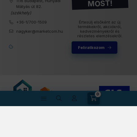
1116 Budapest, Hunyadi
MOST!
Mátyás út 82.
(székhely)
+36-1/700-1509
Értesülj elsőként az új
termékekről, akciókról,
nagyker@marketcom.hu
kedvezményekről és
részletes elemzésekről.
Feliratkozom
0