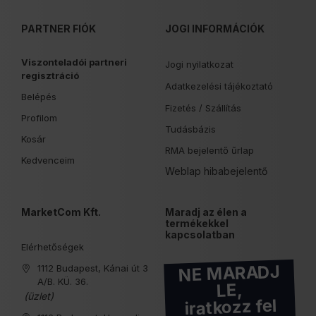
PARTNER FIÓK
JOGI INFORMÁCIÓK
Viszonteladói partneri
Jogi nyilatkozat
regisztráció
Adatkezelési tájékoztató
Belépés
Fizetés /
Szállítás
Profilom
Tudásbázis
Kosár
RMA bejelentő űrlap
Kedvenceim
Weblap hibabejelentő
MarketCom Kft.
Maradj az élen a
termékekkel
kapcsolatban
Elérhetőségek
NE MARADJ
1112 Budapest, Kánai út 3
A/B. KÜ. 36.
LE,
(üzlet)
iratkozz fel