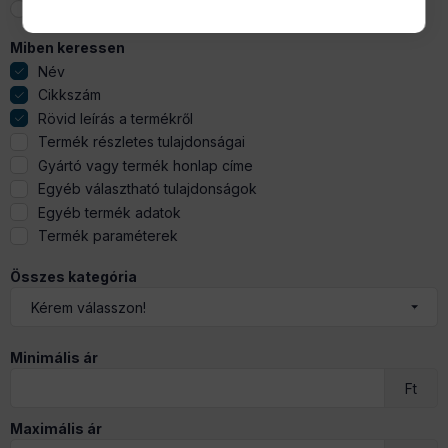
VAGY (bármely szó szerepel)
Miben keressen
Név
Cikkszám
Rövid leírás a termékről
Termék részletes tulajdonságai
Gyártó vagy termék honlap címe
Egyéb választható tulajdonságok
Egyéb termék adatok
Termék paraméterek
Összes kategória
Minimális ár
Ft
Maximális ár