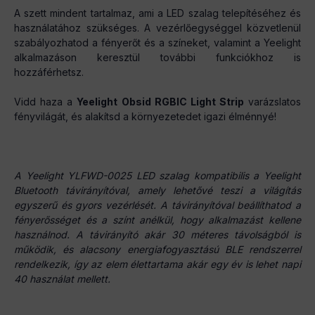
A szett mindent tartalmaz, ami a LED szalag telepítéséhez és
használatához szükséges. A vezérlőegységgel közvetlenül
szabályozhatod a fényerőt és a színeket, valamint a Yeelight
alkalmazáson keresztül további funkciókhoz is
hozzáférhetsz.
Vidd haza a
Yeelight Obsid RGBIC Light Strip
varázslatos
fényvilágát, és alakítsd a környezetedet igazi élménnyé!
A Yeelight YLFWD-0025 LED szalag kompatibilis a Yeelight
Bluetooth távirányítóval, amely lehetővé teszi a világítás
egyszerű és gyors vezérlését. A távirányítóval beállíthatod a
fényerősséget és a színt anélkül, hogy alkalmazást kellene
használnod. A távirányító akár 30 méteres távolságból is
működik, és alacsony energiafogyasztású BLE rendszerrel
rendelkezik, így az elem élettartama akár egy év is lehet napi
40 használat mellett.