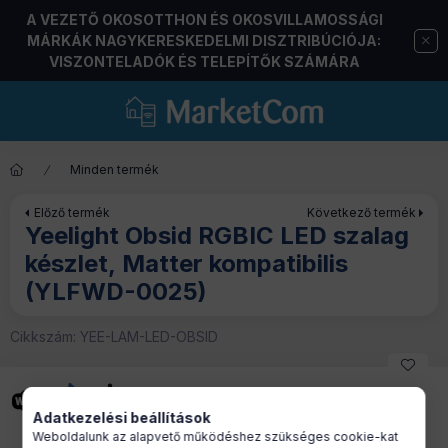
A VEZETŐ OKOSOTTHON ÉS OKOSVILLAMOSSÁGI
MÁRKÁK NAGYKERESKEDELMI DISZTRIBÚCIÓJA:
VISZONTELADÓK ÉS TELEPÍTŐK SZÁMÁRA
Minden termék
Előző termék
Következő termék
Yeelight Obsid RGBIC LED szalag
készlet, Matter kompatibilis
(YLFWD-0025)
Cikkszám:
YEE-LAM-LED-OBSID
Adatkezelési beállítások
Weboldalunk az alapvető működéshez szükséges cookie-kat