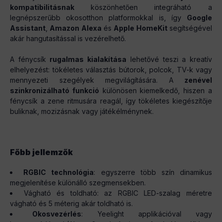
kompatibilitásnak
köszönhetően integráható a
legnépszerűbb okosotthon platformokkal is, így
Google
Assistant
,
Amazon Alexa
és
Apple HomeKit
segítségével
akár hangutasítással is vezérelhető.
A fénycsík
rugalmas kialakítása
lehetővé teszi a kreatív
elhelyezést: tökéletes választás bútorok, polcok, TV-k vagy
mennyezeti szegélyek megvilágítására. A
zenével
szinkronizálható funkció
különösen kiemelkedő, hiszen a
fénycsík a zene ritmusára reagál, így tökéletes kiegészítője
buliknak, mozizásnak vagy játékélménynek.
Főbb jellemzők
RGBIC technológia
: egyszerre több szín dinamikus
megjelenítése különálló szegmensekben.
Vágható és toldható: az RGBIC LED-szalag méretre
vágható és 5 méterig akár toldható is.
Okosvezérlés
: Yeelight applikációval vagy