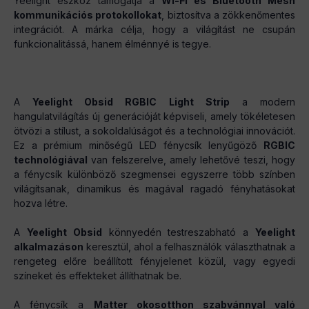
Yeelight eszköz támogatja a
Wi-Fi és Bluetooth Mesh
kommunikációs protokollokat
, biztosítva a zökkenőmentes
integrációt. A márka célja, hogy a világítást ne csupán
funkcionalitássá, hanem élménnyé is tegye.
A
Yeelight Obsid RGBIC Light Strip
a modern
hangulatvilágítás új generációját képviseli, amely tökéletesen
ötvözi a stílust, a sokoldalúságot és a technológiai innovációt.
Ez a prémium minőségű LED fénycsík lenyűgöző
RGBIC
technológiával
van felszerelve, amely lehetővé teszi, hogy
a fénycsík különböző szegmensei egyszerre több színben
világítsanak, dinamikus és magával ragadó fényhatásokat
hozva létre.
A
Yeelight Obsid
könnyedén testreszabható a
Yeelight
alkalmazáson
keresztül, ahol a felhasználók választhatnak a
rengeteg előre beállított fényjelenet közül, vagy egyedi
színeket és effekteket állíthatnak be.
A fénycsík a
Matter okosotthon szabvánnyal való