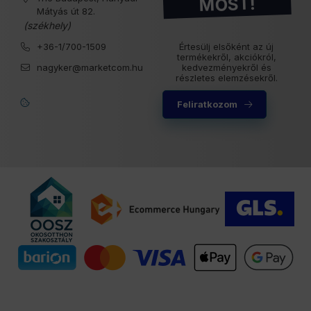
MOST!
Mátyás út 82.
(székhely)
+36-1/700-1509
Értesülj elsőként az új
termékekről, akciókról,
nagyker@marketcom.hu
kedvezményekről és
részletes elemzésekről.
Feliratkozom