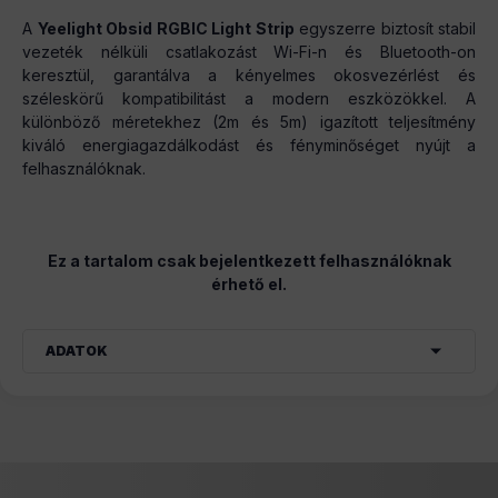
A
Yeelight Obsid RGBIC Light Strip
egyszerre biztosít stabil
vezeték nélküli csatlakozást Wi-Fi-n és Bluetooth-on
keresztül, garantálva a kényelmes okosvezérlést és
széleskörű kompatibilitást a modern eszközökkel. A
különböző méretekhez (2m és 5m) igazított teljesítmény
kiváló energiagazdálkodást és fényminőséget nyújt a
felhasználóknak.
Ez a tartalom csak bejelentkezett felhasználóknak
érhető el.
ADATOK