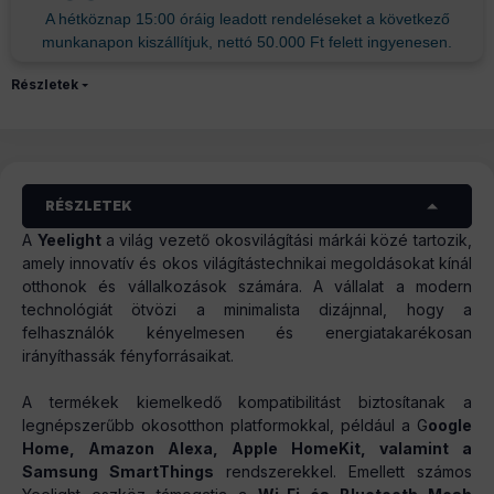
A hétköznap 15:00 óráig leadott rendeléseket a következő
munkanapon kiszállítjuk, nettó 50.000 Ft felett ingyenesen.
Részletek
RÉSZLETEK
A
Yeelight
a világ vezető okosvilágítási márkái közé tartozik,
amely innovatív és okos világítástechnikai megoldásokat kínál
otthonok és vállalkozások számára. A vállalat a modern
technológiát ötvözi a minimalista dizájnnal, hogy a
felhasználók kényelmesen és energiatakarékosan
irányíthassák fényforrásaikat.
A termékek kiemelkedő kompatibilitást biztosítanak a
legnépszerűbb okosotthon platformokkal, például a G
oogle
Home, Amazon Alexa, Apple HomeKit, valamint a
Samsung SmartThings
rendszerekkel. Emellett számos