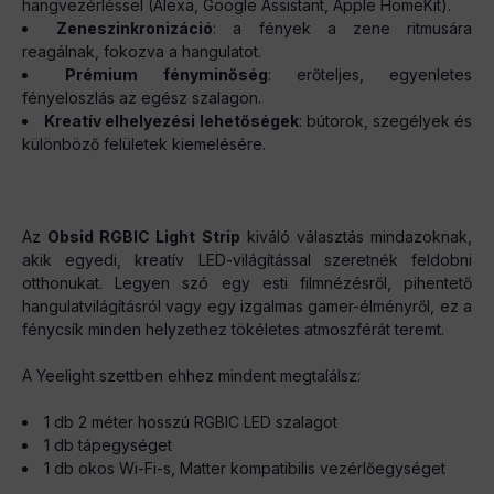
hangvezérléssel (Alexa, Google Assistant, Apple HomeKit).
Zeneszinkronizáció
: a fények a zene ritmusára
reagálnak, fokozva a hangulatot.
Prémium fényminőség
: erőteljes, egyenletes
fényeloszlás az egész szalagon.
Kreatív elhelyezési lehetőségek
: bútorok, szegélyek és
különböző felületek kiemelésére.
Az
Obsid RGBIC Light Strip
kiváló választás mindazoknak,
akik egyedi, kreatív LED-világítással szeretnék feldobni
otthonukat. Legyen szó egy esti filmnézésről, pihentető
hangulatvilágításról vagy egy izgalmas gamer-élményről, ez a
fénycsík minden helyzethez tökéletes atmoszférát teremt.
A Yeelight szettben ehhez mindent megtalálsz:
1 db 2 méter hosszú RGBIC LED szalagot
1 db tápegységet
1 db okos Wi-Fi-s, Matter kompatibilis vezérlőegységet