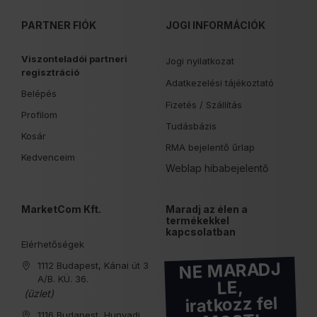
PARTNER FIÓK
JOGI INFORMÁCIÓK
Viszonteladói partneri
Jogi nyilatkozat
regisztráció
Adatkezelési tájékoztató
Belépés
Fizetés /
Szállítás
Profilom
Tudásbázis
Kosár
RMA bejelentő űrlap
Kedvenceim
Weblap hibabejelentő
MarketCom Kft.
Maradj az élen a
termékekkel
kapcsolatban
Elérhetőségek
NE MARADJ
1112 Budapest, Kánai út 3
A/B. KÜ. 36.
LE,
(üzlet)
iratkozz fel
1116 Budapest, Hunyadi