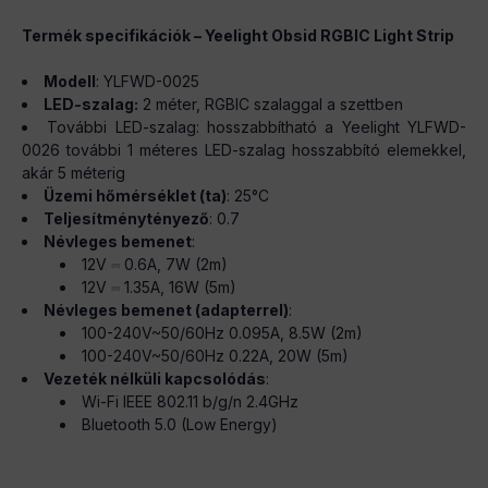
Termék specifikációk – Yeelight Obsid RGBIC Light Strip
Modell
: YLFWD-0025
LED-szalag:
2 méter, RGBIC szalaggal a szettben
További LED-szalag: hosszabbítható a Yeelight YLFWD-
0026 további 1 méteres LED-szalag hosszabbító elemekkel,
akár 5 méterig
Üzemi hőmérséklet (ta)
: 25°C
Teljesítménytényező
: 0.7
Névleges bemenet
:
12V ⎓ 0.6A, 7W (2m)
12V ⎓ 1.35A, 16W (5m)
Névleges bemenet (adapterrel)
:
100-240V~50/60Hz 0.095A, 8.5W (2m)
100-240V~50/60Hz 0.22A, 20W (5m)
Vezeték nélküli kapcsolódás
:
Wi-Fi IEEE 802.11 b/g/n 2.4GHz
Bluetooth 5.0 (Low Energy)