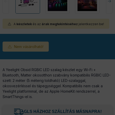
A
készletek
és az
árak megtekintéséhez
jelentkezzen be!
Nem vásárolható!
A Yeelight Obsid RGBIC LED szalag készlet egy Wi-Fi +
Bluetooth, Matter okosotthon szabvány kompatibilis RGBIC LED-
szett: 2 méter (5 méterig toldható) LED-szalaggal,
okosvezérléssel és tápegységgel. Kompatibilis nem csak a
Yeelight platformmal, de az Apple HomeKit rendszerrel, a
SmartThings-el is.
GLS HÁZHOZ SZÁLLÍTÁS MÁSNAPRA!