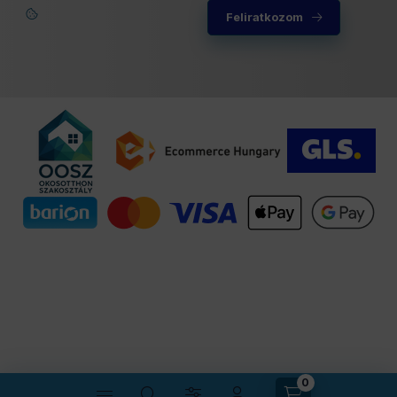
Feliratkozom
A WDYK MCB POW 16A 2P Wi-Fi Smart Mini Circuit Breaker egy
kiemelkedő termékük, amely 16A maximális áramerősséget
támogat, és beépített teljesítménymérővel, valamint túlterhelés-
védelemmel rendelkezik. Ez az eszköz lehetővé teszi az
energiafogyasztás valós idejű nyomon követését és az
áramkörök távoli vezérlését, növelve ezzel az otthonok
energiahatékonyságát és biztonságát.
A WDYK okos megszakítói és áram-védőkapcsolói lehetővé
teszik az otthonok elektromos rendszereinek intelligens és
biztonságos kezelését. Fedezze fel a WDYK termékeit, és
tegye otthonát még biztonságosabbá és energiahatékonyabbá
az intelligens technológia segítségével!
Felugró ablak megnyitva.
0