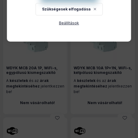
Szükségesek elfogadása
Beállítások
WDYK MCB 20A 1P, WiFi-s,
WDYK MCB 10A 1P+1N, WiFi-s,
egypólusú kismegszakító
kétpólusú kismegszakító
A
készletek
és az
árak
A
készletek
és az
árak
megtekintéséhez
jelentkezzen
megtekintéséhez
jelentkezzen
be!
be!
Nem vásárolható!
Nem vásárolható!