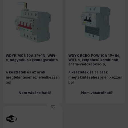
WDYK MCB 10A 3P+1N, WiFi-
WDYK RCBO POW 10A 1P+1N,
s, négypólusú kismegszakító
WiFi-s, kétpólusú kombinált
áram-védőkapcsoló,
fogyasztásméréssel
A
készletek
és az
árak
A
készletek
és az
árak
megtekintéséhez
jelentkezzen
megtekintéséhez
jelentkezzen
be!
be!
Nem vásárolható!
Nem vásárolható!