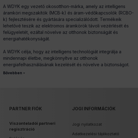
A WDYK egy vezető okosotthon-márka, amely az intelligens
áramköri megszakítók (MCB-k) és áram-védőkapcsolók (RCBO-
k) fejlesztésére és gyártására specializálódott. Termékeik
lehetővé teszik az elektromos áramkörök távoli vezérlését és
felügyeletét, ezáltal növelve az otthonok biztonságát és
energiahatékonyságát.
A WDYK célja, hogy az intelligens technológiát integrálja a
mindennapi életbe, megkönnyítve az otthonok
energiafelhasználásának kezelését és növelve a biztonságot.
Elkötelezettek amellett, hogy megbízható és felhasználóbarát
termékeket kínáljanak, amelyek egyszerűen integrálhatók a
meglévő elektromos rendszerekbe.
PARTNER FIÓK
JOGI INFORMÁCIÓK
A WDYK termékkínálata széles körű, különböző igényeket
kielégítve:
Viszonteladói partneri
Jogi nyilatkozat
Okos miniatűr megszakítók (MCB-k)
regisztráció
: Ezek az eszközök
Adatkezelési tájékoztató
lehetővé teszik az elektromos áramkörök távoli be- és