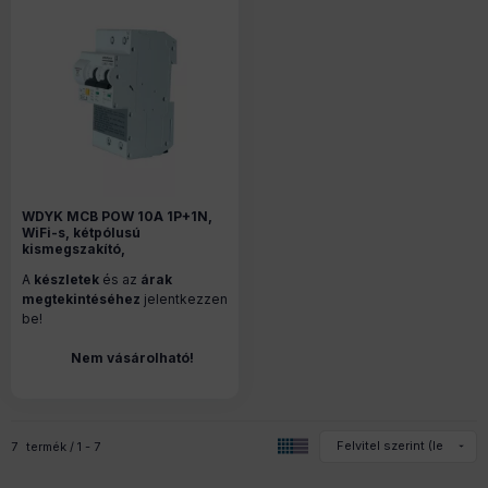
WDYK MCB POW 10A 1P+1N,
WiFi-s, kétpólusú
kismegszakító,
fogyasztásméréssel
A
készletek
és az
árak
megtekintéséhez
jelentkezzen
be!
Nem vásárolható!
7
termék
1
7