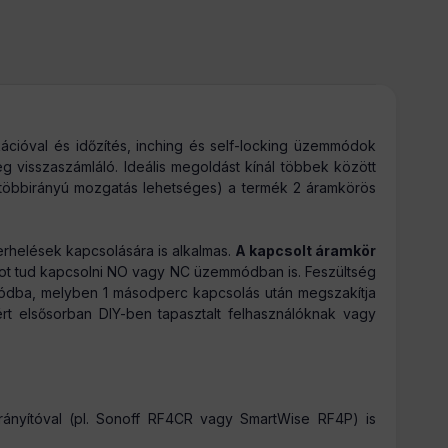
PDA tartozék > Okos kiegészítő
cióval és időzítés, inching és self-locking üzemmódok
g visszaszámláló. Ideális megoldást kínál többek között
 többirányú mozgatás lehetséges) a termék 2 áramkörös
rhelések kapcsolására is alkalmas.
A kapcsolt áramkör
ot tud kapcsolni NO vagy NC üzemmódban is. Feszültség
emmódba, melyben 1 másodperc kapcsolás után megszakítja
ért elsősorban DIY-ben tapasztalt felhasználóknak vagy
ányítóval (pl. Sonoff RF4CR vagy SmartWise RF4P) is