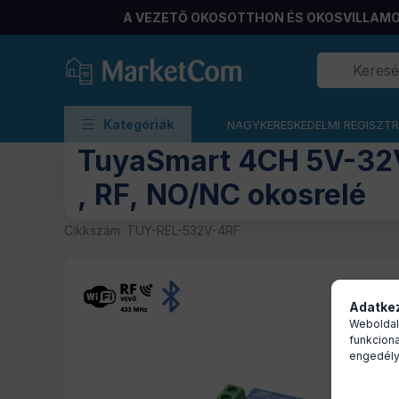
A VEZETŐ OKOSOTTHON ÉS OKOSVILLAMO
Minden termék
Kategóriák
NAGYKERESKEDELMI REGISZT
TuyaSmart 4CH 5V-32V
, RF, NO/NC okosrelé
Cikkszám:
TUY-REL-532V-4RF
Adatkez
Weboldal
funkciona
engedély