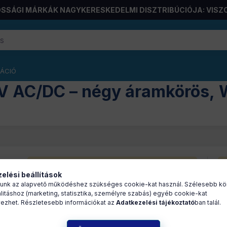
SSÁGI MÁRKÁK NAGYKERESKEDELMI DISZTRIBÚCIÓJA: VISZ
RÁCIÓ
 AC/DC – négy áramkörös, W
A
készletek
és az
árak megtekintéséhez
elési beállítások
jelentkezzen be!
unk az alapvető működéshez szükséges cookie-kat használ. Szélesebb kö
litáshoz (marketing, statisztika, személyre szabás) egyéb cookie-kat
ezhet. Részletesebb információkat az
Adatkezelési tájékoztató
ban talál.
A TuyaSmart 4CH 7V-32V RF Tuya okos Wi-Fi relémodul, univ
MHz-es kommunikációval és időzítés, inching és self-lock