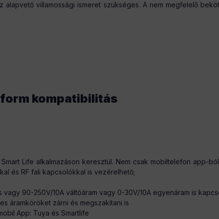
 alapvető villamossági ismeret szükséges. A nem megfelelő beköté
tform kompatibilitás
Smart Life alkalmazáson keresztül. Nem csak mobiltelefon app-ból
l és RF fali kapcsolókkal is vezérelhető;
s vagy 90-250V/10A váltóáram vagy 0-30V/10A egyenáram is kapcsolh
es áramköröket zárni és megszakítani is
obil App: Tuya és Smartlife