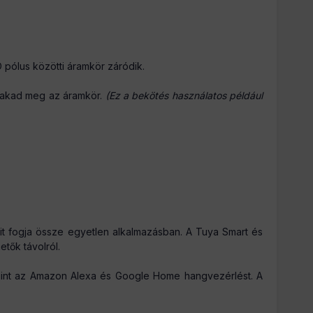
 pólus közötti áramkör záródik.
szakad meg az áramkör.
(Ez a bekötés használatos például
it fogja össze egyetlen alkalmazásban. A Tuya Smart és
tők távolról.
lamint az Amazon Alexa és Google Home hangvezérlést. A