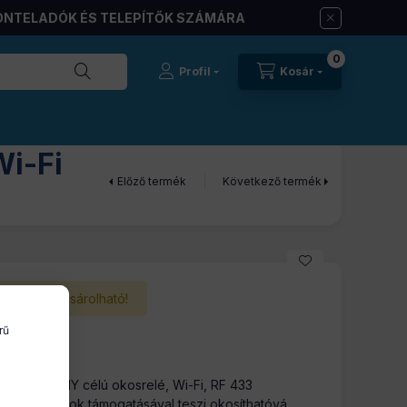
ONTELADÓK ÉS TELEPÍTŐK SZÁMÁRA
0
Profil
Kosár
i-Fi
Előző termék
Következő termék
Nem vásárolható!
rű
erzális, DIY célú okosrelé, Wi-Fi, RF 433
ing üzemmódok támogatásával teszi okosíthatóvá