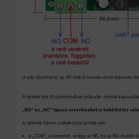
A kép illusztráció, az RF nélküli termékverzió képének fe
A termék két fő üzemmódban működik: normál kapcsolás é
„NO” és „NC” típusú vezérléseket is beköthetsz vele
A relének három csatlakozási pontja van:
a „COM”, a bemenet, avagy az NC és az NO esetén k