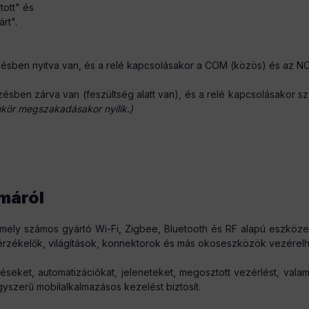
tott" és
rt".
zésben nyitva van, és a relé kapcsolásakor a COM (közös) és az NO
zésben zárva van (feszültség alatt van), és a relé kapcsolásakor 
mkör megszakadásakor nyílik.)
émáról
amely számos gyártó Wi-Fi, Zigbee, Bluetooth és RF alapú eszköze
 érzékelők, világítások, konnektorok és más okoseszközök vezérelhe
éseket, automatizációkat, jeleneteket, megosztott vezérlést, va
gyszerű mobilalkalmazásos kezelést biztosít.