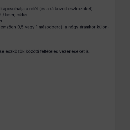
 kapcsolhatja a relét (és a rá között eszközöket)
/ timer, ciklus.
on
jellemzően 0,5 vagy 1 másodperc), a négy áramkör külön-
 eszközök közötti feltételes vezérléseket is.