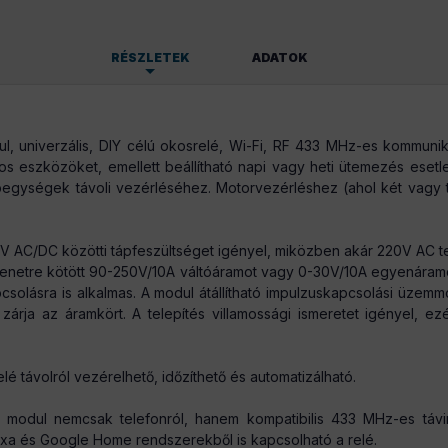
RÉSZLETEK
ADATOK
Főoldal > Műszaki cikk > Mobiltelefon, GPS, 
 univerzális, DIY célú okosrelé, Wi-Fi, RF 433 MHz-es kommuniká
s eszközöket, emellett beállítható napi vagy heti ütemezés esetle
800 g/db
egységek távoli vezérléséhez. Motorvezérléshez (ahol két vagy
AC/DC közötti tápfeszültséget igényel, miközben akár 220V AC te
enetre kötött 90-250V/10A váltóáramot vagy 0-30V/10A egyenáram
apcsolásra is alkalmas. A modul átállítható impulzuskapcsolási üz
árja az áramkört. A telepítés villamossági ismeretet igényel, ez
é távolról vezérelhető, időzíthető és automatizálható.
odul nemcsak telefonról, hanem kompatibilis 433 MHz-es távir
xa és Google Home rendszerekből is kapcsolható a relé.