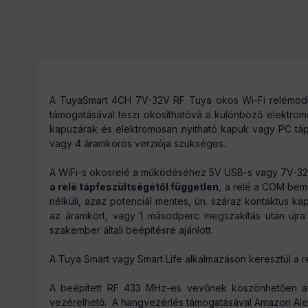
Arukereso
:
A TuyaSmart 4CH 7V-32V RF Tuya okos Wi-Fi relémodul,
támogatásával teszi okosíthatóvá a különböző elektromo
Tömeg:
kapuzárak és elektromosan nyitható kapuk vagy PC táp
vagy 4 áramkörös verziója szükséges.
A WiFi-s okosrelé a működéséhez 5V USB-s vagy 7V-32V 
a relé tápfeszültségétől független
, a relé a COM bem
nélküli, azaz potenciál mentes, ún. száraz kontaktus k
az áramkört, vagy 1 másodperc megszakítás után újra z
szakember általi beépítésre ajánlott.
A Tuya Smart vagy Smart Life alkalmazáson keresztül a rel
A beépített RF 433 MHz-es vevőnek köszönhetően a m
vezérelhető. A hangvezérlés támogatásával Amazon Ale