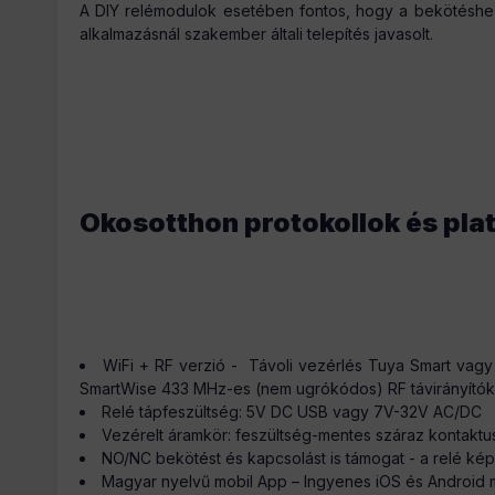
A DIY relémodulok esetében fontos, hogy a bekötéshez
alkalmazásnál szakember általi telepítés javasolt.
Okosotthon protokollok és pla
WiFi + RF verzió - Távoli vezérlés Tuya Smart vagy 
SmartWise 433 MHz-es (nem ugrókódos) RF távirányítókka
Relé tápfeszültség: 5V DC USB vagy 7V-32V AC/DC
Vezérelt áramkör: feszültség-mentes száraz kontaktu
NO/NC bekötést és kapcsolást is támogat - a relé kép
Magyar nyelvű mobil App – Ingyenes iOS és Android m