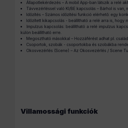
Állapotlekérdezés – A mobil App-ban látszik a relé akt
Távvezérléssel való KI/BE kapcsolás – Bárhol is van, m
Időzítés – Számos időzítési funkció elérhető: egy konkr
Időzített kikapcsolás - beállítható a relé arra is, h
Impulzus kapcsolás: beállítható a relé impulzus kap
külön beállítható erre.
Megosztható másokkal – Hozzáférést adhat pl. csalá
Csoportok, szobák - csoportokba és szobákba rende
Okosvezérlés (Scene) – Az Okosvezérlés / Scene Tuya
Villamossági funkciók