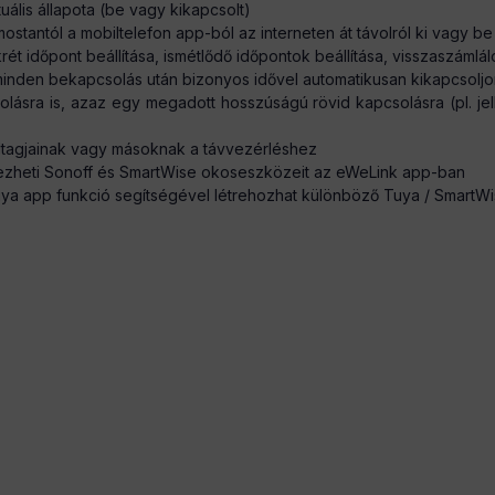
uális állapota (be vagy kikapcsolt)
ostantól a mobiltelefon app-ból az interneten át távolról ki vagy be
ét időpont beállítása, ismétlődő időpontok beállítása, visszaszámláló 
ogy minden bekapcsolás után bizonyos idővel automatikusan kikapcsolj
csolásra is, azaz egy megadott hosszúságú rövid kapcsolásra (pl. 
dtagjainak vagy másoknak a távvezérléshez
zheti Sonoff és SmartWise okoseszközeit az eWeLink app-ban
 app funkció segítségével létrehozhat különböző Tuya / SmartWise