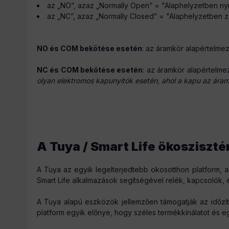
az „NO”, azaz „Normally Open” = "Alaphelyzetben nyi
az „NC”, azaz „Normally Closed” = "Alaphelyzetben zá
NO és COM bekötése esetén
: az áramkör alapértelme
NC és COM bekötése esetén
: az áramkör alapértelme
olyan elektromos kapunyitók esetén, ahol a kapu az ára
A Tuya / Smart Life ökosziszt
A Tuya az egyik legelterjedtebb okosotthon platform, 
Smart Life alkalmazások segítségével relék, kapcsolók,
A Tuya alapú eszközök jellemzően támogatják az időzít
platform egyik előnye, hogy széles termékkínálatot és e