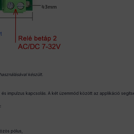
lhasználásával készült.
s impulzus kapcsolás. A két üzemmód között az applikáció segítség
:
özös pólus,