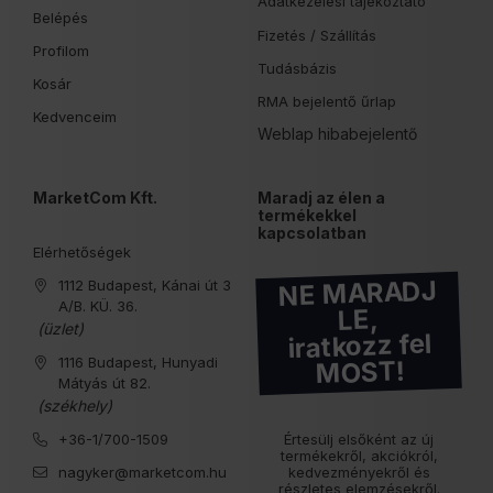
Adatkezelési tájékoztató
Belépés
Fizetés /
Szállítás
Profilom
Tudásbázis
Kosár
RMA bejelentő űrlap
Kedvenceim
Weblap hibabejelentő
MarketCom Kft.
Maradj az élen a
termékekkel
kapcsolatban
Elérhetőségek
NE MARADJ
1112 Budapest, Kánai út 3
A/B. KÜ. 36.
LE,
(üzlet)
iratkozz fel
1116 Budapest, Hunyadi
MOST!
Mátyás út 82.
(székhely)
+36-1/700-1509
Értesülj elsőként az új
termékekről, akciókról,
nagyker@marketcom.hu
kedvezményekről és
részletes elemzésekről.