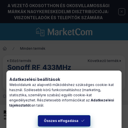
A VEZETŐ OKOSOTTHON ÉS OKOSVILLAMOSSÁGI
MÁRKÁK NAGYKERESKEDELMI DISZTRIBÚCIÓJA:
VISZONTELADÓK ÉS TELEPÍTŐK SZÁMÁRA
Minden termék
Előző termék
Következő termék
Sonoff RF 433MHz
(rádiófrekvenciás) 4 gombos
Adatkezelési beállítások
távirányító
Weboldalunk az alapvető működéshez szükséges cookie-kat
használ. Szélesebb körű funkcionalitáshoz (marketing,
statisztika, személyre szabás) egyéb cookie-kat
Cikkszám:
SON-KIE-RF4CR
engedélyezhet. Részletesebb információkat az
Adatkezelési
tájékoztató
ban talál.
Összes elfogadása