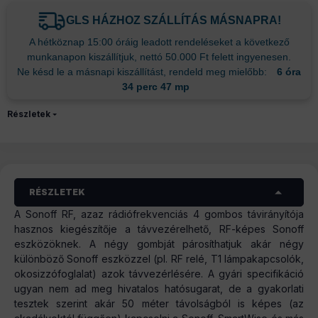
GLS HÁZHOZ SZÁLLÍTÁS MÁSNAPRA!
A hétköznap 15:00 óráig leadott rendeléseket a következő
munkanapon kiszállítjuk, nettó 50.000 Ft felett ingyenesen.
Ne késd le a másnapi kiszállítást, rendeld meg mielőbb:
6 óra
34 perc 47 mp
Részletek
RÉSZLETEK
A Sonoff RF, azaz rádiófrekvenciás 4 gombos távirányítója
hasznos kiegészítője a távvezérelhető, RF-képes Sonoff
eszközöknek. A négy gombját párosíthatjuk akár négy
különböző Sonoff eszközzel (pl. RF relé, T1 lámpakapcsolók,
okosizzófoglalat) azok távvezérlésére. A gyári specifikáció
ugyan nem ad meg hivatalos hatósugarat, de a gyakorlati
tesztek szerint akár 50 méter távolságból is képes (az