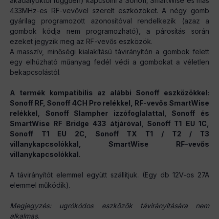
akadályoktól függően) kapcsolni a Sonoff, SmartWise és más
433MHz-es RF-vevővel szerelt eszközöket. A négy gomb
gyárilag programozott azonosítóval rendelkezik (azaz a
gombok kódja nem programozható), a párosítás során
ezeket jegyzik meg az RF-vevős eszközök.
A masszív, minőségi kialakítású távirányítón a gombok felett
egy elhúzható műanyag fedél védi a gombokat a véletlen
bekapcsolástól.
A termék kompatibilis az alábbi Sonoff eszközökkel:
Sonoff RF, Sonoff 4CH Pro relékkel, RF-vevős SmartWise
relékkel, Sonoff Slampher izzófoglalattal, Sonoff és
SmartWise RF Bridge 433 átjáróval, Sonoff T1 EU 1C,
Sonoff T1 EU 2C, Sonoff TX T1 / T2 / T3
villanykapcsolókkal, SmartWise RF-vevős
villanykapcsolókkal.
A távirányítót elemmel együtt szállítjuk. (Egy db 12V-os 27A
elemmel működik).
Megjegyzés: ugrókódos eszközök távirányítására nem
alkalmas.