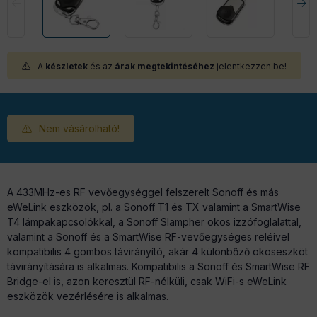
A
készletek
és az
árak megtekintéséhez
jelentkezzen be!
Nem vásárolható!
A 433MHz-es RF vevőegységgel felszerelt Sonoff és más
eWeLink eszközök, pl. a Sonoff T1 és TX valamint a SmartWise
T4 lámpakapcsolókkal, a Sonoff Slampher okos izzófoglalattal,
valamint a Sonoff és a SmartWise RF-vevőegységes reléivel
kompatibilis 4 gombos távirányító, akár 4 különbőző okoseszköt
távirányítására is alkalmas. Kompatibilis a Sonoff és SmartWise RF
Bridge-el is, azon keresztül RF-nélküli, csak WiFi-s eWeLink
eszközök vezérlésére is alkalmas.