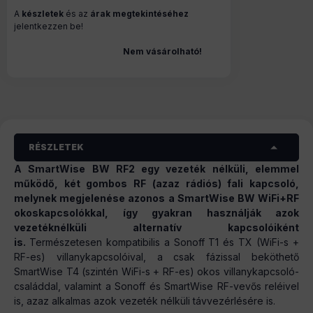
A
készletek
és az
árak megtekintéséhez
jelentkezzen be!
Nem vásárolható!
RÉSZLETEK
A SmartWise BW RF2 egy vezeték nélküli, elemmel
működő, két gombos RF (azaz rádiós) fali kapcsoló,
melynek megjelenése azonos a SmartWise BW WiFi+RF
okoskapcsolókkal, így gyakran használják azok
vezetéknélküli alternatív kapcsolóiként
is.
Természetesen kompatibilis a Sonoff T1 és TX (WiFi-s +
RF-es) villanykapcsolóival, a csak fázissal beköthető
SmartWise T4 (szintén WiFi-s + RF-es) okos villanykapcsoló-
családdal, valamint a Sonoff és SmartWise RF-vevős reléivel
is, azaz alkalmas azok vezeték nélküli távvezérlésére is.