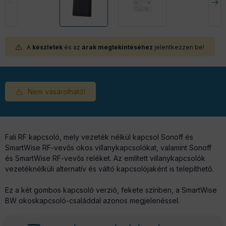
A
készletek
és az
árak megtekintéséhez
jelentkezzen be!
Nem vásárolható!
Fali RF kapcsoló, mely vezeték nélkül kapcsol Sonoff és
SmartWise RF-vevős okos villanykapcsolókat, valamint Sonoff
és SmartWise RF-vevős reléket. Az említett villanykapcsolók
vezetéknélküli alternatív és váltó kapcsolójaként is telepíthető.
Ez a két gombos kapcsoló verzió, fekete színben, a SmartWise
BW okoskapcsoló-családdal azonos megjelenéssel.