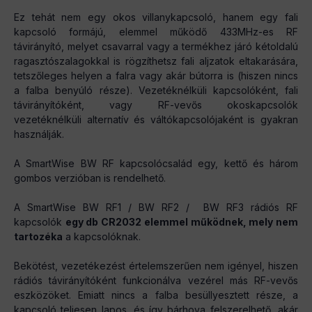
Ez tehát nem egy okos villanykapcsoló, hanem egy fali
kapcsoló formájú, elemmel működő 433MHz-es RF
távirányító, melyet csavarral vagy a termékhez járó kétoldalú
ragasztószalagokkal is rögzíthetsz fali aljzatok eltakarására,
tetszőleges helyen a falra vagy akár bútorra is (hiszen nincs
a falba benyúló része). Vezetéknélküli kapcsolóként, fali
távirányítóként, vagy RF-vevős okoskapcsolók
vezetéknélküli alternatív és váltókapcsolójaként is gyakran
használják.
A SmartWise BW RF kapcsolócsalád egy, kettő és három
gombos verzióban is rendelhető.
A SmartWise BW RF1 / BW RF2 / BW RF3 rádiós RF
kapcsolók
egy db CR2032 elemmel működnek, mely nem
tartozéka
a kapcsolóknak.
Bekötést, vezetékezést értelemszerűen nem igényel, hiszen
rádiós távirányítóként funkcionálva vezérel más RF-vevős
eszközöket. Emiatt nincs a falba besüllyesztett része, a
kapcsoló teljesen lapos, és így bárhova felszerelhető, akár