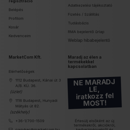
regisztráció
Adatkezelési tájékoztató
Belépés
Fizetés /
Szállítás
Profilom
Tudásbázis
Kosár
RMA bejelentő űrlap
Kedvenceim
Weblap hibabejelentő
MarketCom Kft.
Maradj az élen a
termékekkel
kapcsolatban
Elérhetőségek
NE MARADJ
1112 Budapest, Kánai út 3
A/B. KÜ. 36.
LE,
(üzlet)
iratkozz fel
1116 Budapest, Hunyadi
MOST!
Mátyás út 82.
(székhely)
+36-1/700-1509
Értesülj elsőként az új
termékekről, akciókról,
nagyker@marketcom.hu
kedvezményekről és