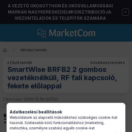
A VEZETŐ OKOSOTTHON ÉS OKOSVILLAMOSSÁGI
MÁRKÁK NAGYKERESKEDELMI DISZTRIBÚCIÓJA:
VISZONTELADÓK ÉS TELEPÍTŐK SZÁMÁRA
Minden termék
Előző termék
Következő termék
SmartWise BRFB2 2 gombos
vezetéknélküli, RF fali kapcsoló,
fekete előlappal
Cikkszám:
SMW-BUN-BRFB2
Adatkezelési beállítások
Weboldalunk az alapvető működéshez szükséges cookie-kat
használ. Szélesebb körű funkcionalitáshoz (marketing,
statisztika, személyre szabás) egyéb cookie-kat