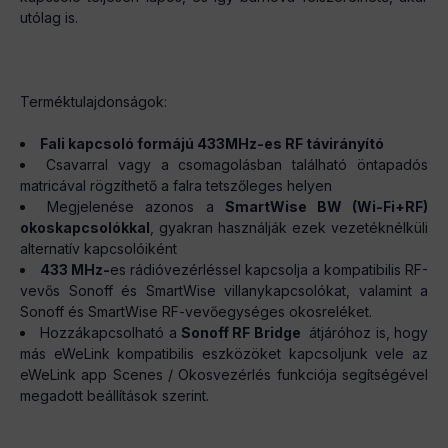
utólag is.
Terméktulajdonságok:
Fali kapcsoló formájú 433MHz-es RF távirányító
Csavarral vagy a csomagolásban található öntapadós
matricával rögzíthető a falra tetszőleges helyen
Megjelenése azonos a
SmartWise BW (Wi-Fi+RF)
okoskapcsolókkal
, gyakran használják ezek vezetéknélküli
alternatív kapcsolóiként
433 MHz-
es rádióvezérléssel kapcsolja a kompatibilis RF-
vevős Sonoff és SmartWise villanykapcsolókat, valamint a
Sonoff és SmartWise RF-vevőegységes okosreléket.
Hozzákapcsolható a
Sonoff RF Bridge
átjáróhoz is, hogy
más eWeLink kompatibilis eszközöket kapcsoljunk vele az
eWeLink app Scenes / Okosvezérlés funkciója segítségével
megadott beállítások szerint.