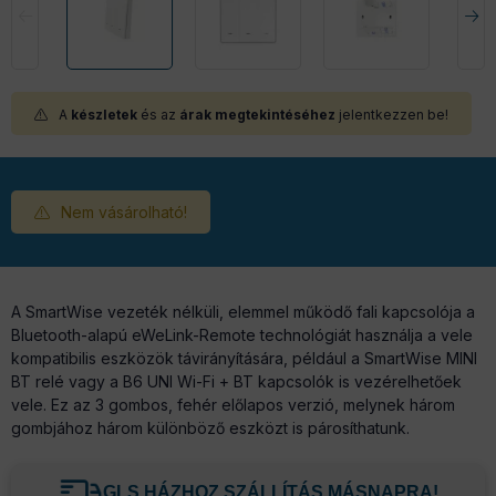
A
készletek
és az
árak megtekintéséhez
jelentkezzen be!
Nem vásárolható!
A SmartWise vezeték nélküli, elemmel működő fali kapcsolója a
Bluetooth-alapú eWeLink-Remote technológiát használja a vele
kompatibilis eszközök távirányítására, például a SmartWise MINI
BT relé vagy a B6 UNI Wi-Fi + BT kapcsolók is vezérelhetőek
vele. Ez az 3 gombos, fehér előlapos verzió, melynek három
gombjához három különböző eszközt is párosíthatunk.
GLS HÁZHOZ SZÁLLÍTÁS MÁSNAPRA!