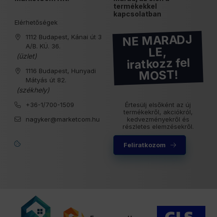
termékekkel
kapcsolatban
Elérhetőségek
NE MARADJ
1112 Budapest, Kánai út 3
A/B. KÜ. 36.
LE,
(üzlet)
iratkozz fel
1116 Budapest, Hunyadi
MOST!
Mátyás út 82.
(székhely)
+36-1/700-1509
Értesülj elsőként az új
termékekről, akciókról,
nagyker@marketcom.hu
kedvezményekről és
részletes elemzésekről.
Feliratkozom