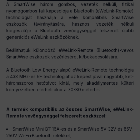
A SmartWise három gombos, vezeték nélküli, fizikai
nyomógombos fali kapcsolója a Bluetooth (eWeLink-Remote)
technológiát használja a vele kompatibilis SmartWise
eszközök távirányítására, hasznos vezeték nélküli
kiegészítője a Bluetooth vevőegységgel felszerelt újabb
generációs eWeLink eszközöknek.
Beállíthatjuk különböző eWeLink-Remote (Bluetooth)-vevős
SmartWise eszközök vezérlésére, ki/bekapcsolására.
A Bluetooth Low Energy-alapú eWeLink-Remote technológia
a 433 MHz-es RF technológiához képest jóval nagyobb, két-
háromszoros hatótávot kínál, mely akadálymentes kültéri
környezetben elérheti akár a 70-80 métert is.
A termék kompatibilis az összes SmartWise, eWeLink-
Remote vevőegységgel felszerelt eszközzel:
SmartWise Mini BT 16A-es és a SmartWise 5V-32V és 85V-
250V Wi-Fi+Bluetooth relékkel,