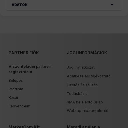
ADATOK
PARTNER FIÓK
JOGI INFORMÁCIÓK
Viszonteladói partneri
Jogi nyilatkozat
regisztráció
Adatkezelési tájékoztató
Belépés
Fizetés /
Szállítás
Profilom
Tudásbázis
Kosár
RMA bejelentő űrlap
Kedvenceim
Weblap hibabejelentő
MarketCom Kft.
Maradj az élen a