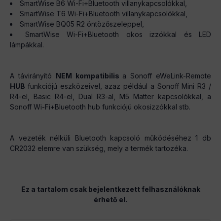
SmartWise B6 Wi-Fi+Bluetooth villanykapcsolókkal,
SmartWise T6 Wi-Fi+Bluetooth villanykapcsolókkal,
SmartWise BQ05 R2 öntözőszeleppel,
SmartWise Wi-Fi+Bluetooth okos izzókkal és LED
lámpákkal.
A távirányító
NEM kompatibilis
a Sonoff eWeLink-Remote
HUB
funkciójú eszközeivel, azaz például a Sonoff Mini R3 /
R4-el, Basic R4-el, Dual R3-al, M5 Matter kapcsolókkal, a
Sonoff Wi-Fi+Bluetooth hub funkciójú okosizzókkal stb.
A vezeték nélküli Bluetooth kapcsoló működéséhez 1 db
CR2032 elemre van szükség, mely a termék tartozéka.
Ez a tartalom csak bejelentkezett felhasználóknak
érhető el.