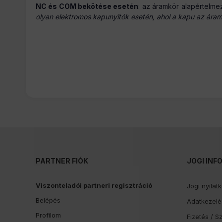
NC és COM bekötése esetén
: az áramkör alapértelme
olyan elektromos kapunyitók esetén, ahol a kapu az ára
PARTNER FIÓK
JOGI INF
Viszonteladói partneri regisztráció
Jogi nyilat
Belépés
Adatkezelés
Profilom
Fizetés /
Sz