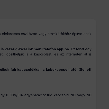
más elektromos eszközbe vagy áramkörökhöz építve azok
 is vezérlő eWeLink mobiltelefon app
-pal. Ez tehát egy
, időzíthetjük is a kapcsolást, és az interneten át is
üli fali kapcsolókkal is ki/bekapcsolható. (Sonoff
vagy 0-30V/10A egyenáramot tud kapcsolni NO vagy NC