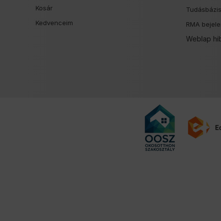
Kosár
Tudásbázi
Kedvenceim
RMA bejele
Weblap hi
Felugró ablak megnyitva.