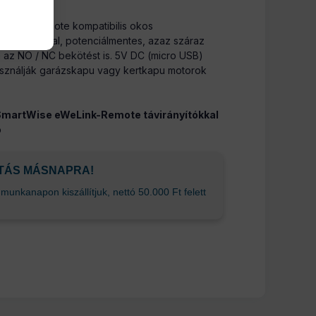
eWeLink Remote kompatibilis okos
i üzemmóddal, potenciálmentes, azaz száraz
 az NO / NC bekötést is. 5V DC (micro USB)
asználják garázskapu vagy kertkapu motorok
 SmartWise eWeLink-Remote távirányítókkal
ó
ÍTÁS MÁSNAPRA!
unkanapon kiszállítjuk, nettó 50.000 Ft felett