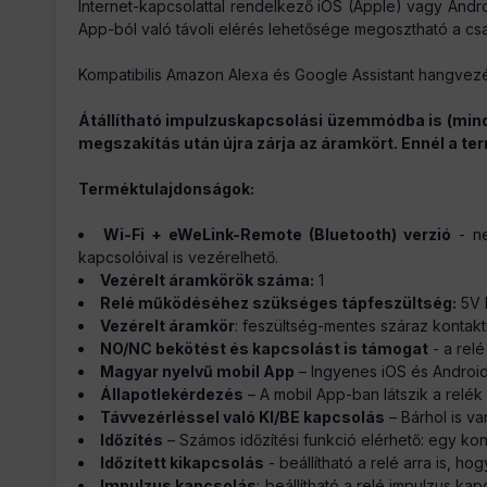
Internet-kapcsolattal rendelkező iOS (Apple) vagy Androi
App-ból való távoli elérés lehetősége megosztható a csa
Kompatibilis Amazon Alexa és Google Assistant hangvezé
Átállítható impulzuskapcsolási üzemmódba is (mind
megszakítás után újra zárja az áramkört. Ennél a te
Terméktulajdonságok:
Wi-Fi + eWeLink-Remote (Bluetooth) verzió
- ne
kapcsolóival is vezérelhető.
Vezérelt áramkörök száma:
1
Relé működéséhez szükséges tápfeszültség:
5V 
Vezérelt áramkör
: feszültség-mentes száraz kontak
NO/NC bekötést és kapcsolást is támogat
- a rel
Magyar nyelvű mobil App
– Ingyenes iOS és Android
Állapotlekérdezés
– A mobil App-ban látszik a relék 
Távvezérléssel való KI/BE kapcsolás
– Bárhol is va
Időzítés
– Számos időzítési funkció elérhető: egy konkr
Időzített kikapcsolás
- beállítható a relé arra is, 
Impulzus kapcsolás
: beállítható a relé impulzus k