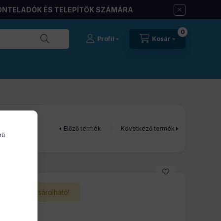
ONTELADÓK ÉS TELEPÍTŐK SZÁMÁRA
0
Profil
Kosár
Előző termék
Következő termék
rű
Nem vásárolható!