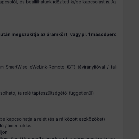
solót, és beállíthatunk időzített ki/be kapcsolást is. Az
után megszakítja az áramkört, vagy pl. 1 másodperc
m SmartWise eWeLink-Remote (BT) távirányítóval / fali
lható, (a relé tápfeszültségétől függetlenül)
 be kapcsolhatja a relét (és a rá között eszközöket)
 / timer, ciklus.
ljon
 jellemzően 0,5 vagy 1 másodperc), a négy áramkör külön-