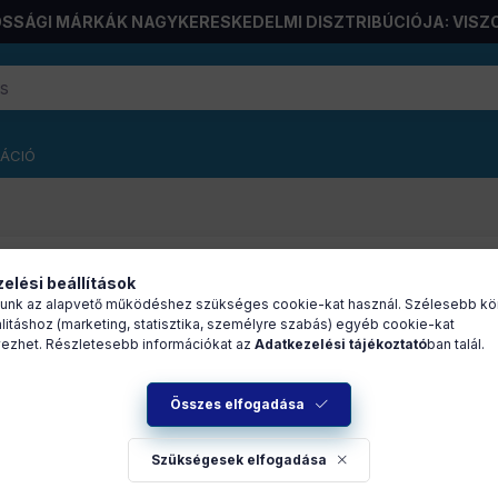
SSÁGI MÁRKÁK NAGYKERESKEDELMI DISZTRIBÚCIÓJA: VISZ
RÁCIÓ
C egy áramkörös, Wi-
elési beállítások
osrelé
unk az alapvető működéshez szükséges cookie-kat használ. Szélesebb kö
litáshoz (marketing, statisztika, személyre szabás) egyéb cookie-kat
ezhet. Részletesebb információkat az
Adatkezelési tájékoztató
ban talál.
Összes elfogadása
A
készletek
és az
árak megtekintéséhez
jelentkezzen be!
Szükségesek elfogadása