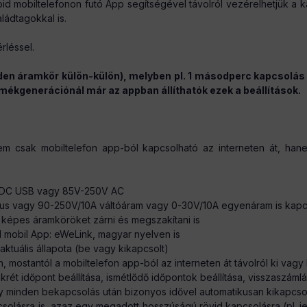
d mobiltelefonon futó App segítségével távolról vezérelhetjük a kapc
ládtagokkal is.
rléssel.
en áramkör külön-külön), melyben pl. 1 másodperc kapcsolás 
rmékgenerációnál már az appban állíthatók ezek a beállítások.
m csak mobiltelefon app-ból kapcsolható az interneten át, hane
DC USB vagy 85V-250V AC
tus vagy 90-250V/10A váltóáram vagy 0-30V/10A egyenáram is kapcso
é képes áramköröket zárni és megszakítani is
 mobil App: eWeLink, magyar nyelven is
aktuális állapota (be vagy kikapcsolt)
n, mostantól a mobiltelefon app-ból az interneten át távolról ki vagy
ét időpont beállítása, ismétlődő időpontok beállítása, visszaszámláló
hogy minden bekapcsolás után bizonyos idővel automatikusan kikapcso
apcsolásra is, azaz egy megadott hosszúságú rövid kapcsolásra (pl.