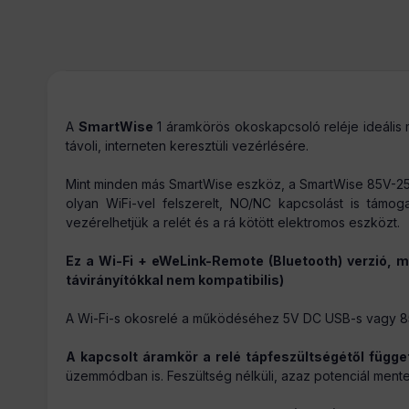
Tömeg:
A
SmartWise
1 áramkörös okoskapcsoló reléje ideáli
távoli, interneten keresztüli vezérlésére.
Mint minden más SmartWise eszköz, a SmartWise 85V-25
olyan WiFi-vel felszerelt, NO/NC kapcsolást is támoga
vezérelhetjük a relét és a rá kötött elektromos eszközt.
Ez a Wi-Fi + eWeLink-Remote (Bluetooth) verzió, m
távirányítókkal nem kompatibilis)
A Wi-Fi-s okosrelé a működéséhez 5V DC USB-s vagy 85
A kapcsolt áramkör a relé tápfeszültségétől függe
üzemmódban is. Feszültség nélküli, azaz potenciál mentes