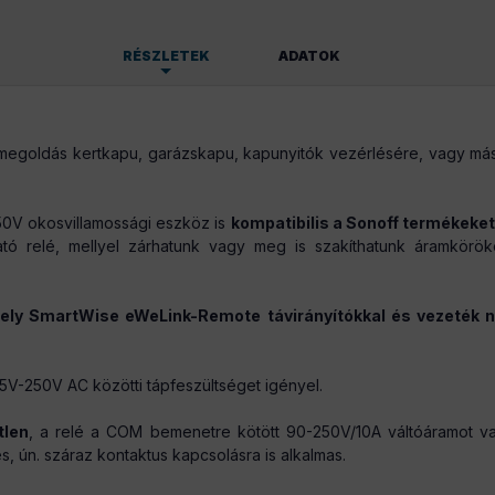
RÉSZLETEK
ADATOK
54 g/db
s megoldás kertkapu, garázskapu, kapunyitók vezérlésére, vagy 
0V okosvillamossági eszköz is
kompatibilis a Sonoff termékeket
tó relé, mellyel zárhatunk vagy meg is szakíthatunk áramköröket
ely SmartWise eWeLink-Remote távirányítókkal és vezeték nélk
V-250V AC közötti tápfeszültséget igényel.
tlen
, a relé a COM bemenetre kötött 90-250V/10A váltóáramot 
, ún. száraz kontaktus kapcsolásra is alkalmas.