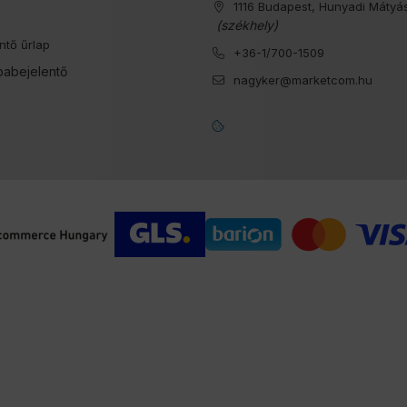
1116 Budapest, Hunyadi Mátyás
s
(székhely)
ntő űrlap
+36-1/700-1509
babejelentő
nagyker@marketcom.hu