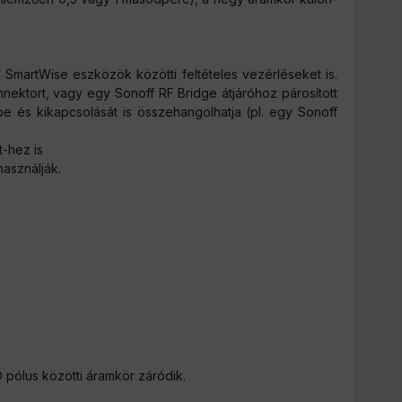
SmartWise eszközök közötti feltételes vezérléseket is.
ektort, vagy egy Sonoff RF Bridge átjáróhoz párosított
e és kikapcsolását is összehangolhatja (pl. egy Sonoff
-hez is
használják.
 pólus közötti áramkör záródik.