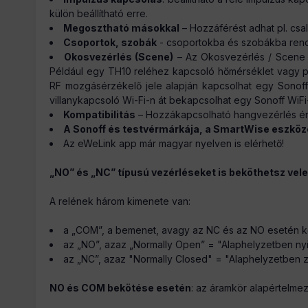
külön beállítható erre.
Megosztható másokkal
– Hozzáférést adhat pl. cs
Csoportok, szobák
- csoportokba és szobákba rend
Okosvezérlés (Scene)
– Az Okosvezérlés / Scene e
Például egy TH10 reléhez kapcsoló hőmérséklet vagy pá
RF mozgásérzékelő jele alapján kapcsolhat egy Sonoff 
villanykapcsoló Wi-Fi-n át bekapcsolhat egy Sonoff WiFi
Kompatibilitás
– Hozzákapcsolható hangvezérlés ér
A Sonoff és testvérmárkája, a SmartWise eszköz
Az eWeLink app már magyar nyelven is elérhető!
„NO” és „NC” típusú vezérléseket is beköthetsz vele
A relének három kimenete van:
a „COM”, a bemenet, avagy az NC és az NO esetén k
az „NO”, azaz „Normally Open” = "Alaphelyzetben nyi
az „NC”, azaz "Normally Closed" = "Alaphelyzetben zá
NO és COM bekötése esetén
: az áramkör alapértelme