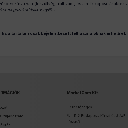
zésben zárva van (feszültség alatt van), és a relé kapcsolásakor 
mkör megszakadásakor nyílik.)
Ez a tartalom csak bejelentkezett felhasználóknak érhető el.
ORMÁCIÓK
MarketCom Kft.
Elérhetőségek
kozat
1112 Budapest, Kánai út 3 A/B. 
i tájékoztató
(üzlet)
állítás