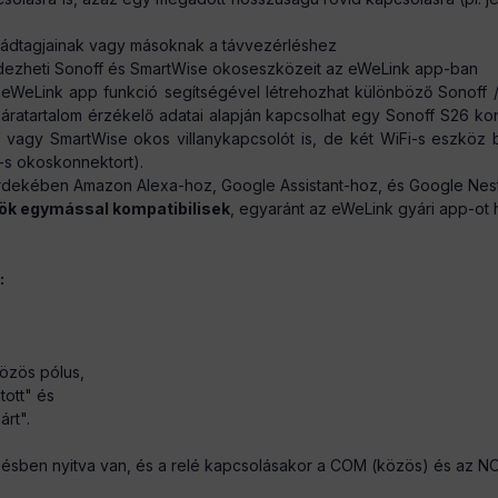
aládtagjainak vagy másoknak a távvezérléshez
ezheti Sonoff és SmartWise okoseszközeit az eWeLink app-ban
WeLink app funkció segítségével létrehozhat különböző Sonoff / 
ratartalom érzékelő adatai alapján kapcsolhat egy Sonoff S26 konn
vagy SmartWise okos villanykapcsolót is, de két WiFi-s eszköz b
-s okoskonnektort).
dekében Amazon Alexa-hoz, Google Assistant-hoz, és Google Nest
ök egymással kompatibilisek
, egyaránt az eWeLink gyári app-ot 
:
özös pólus,
tott" és
rt".
zésben nyitva van, és a relé kapcsolásakor a COM (közös) és az NO