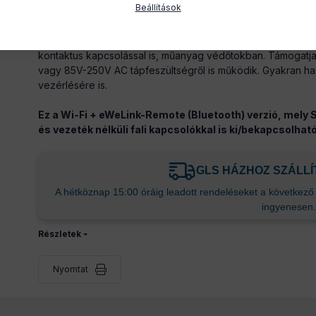
Beállítások
A SmartWise (Sonoff és eWeLink app kompatibilis) WiFi + 
kapcsolóreléje 1 áramkörrel, normál és impulzus kapcsolás
kontaktus kapcsolással is, műanyag védőtokban. Támogatja
vagy 85V-250V AC tápfeszültségről is működik. Gyakran h
vezérlésére is.
Ez a Wi-Fi + eWeLink-Remote (Bluetooth) verzió, mely
és vezeték nélküli fali kapcsolókkal is ki/bekapcsolhat
GLS HÁZHOZ SZÁLL
A hétköznap 15:00 óráig leadott rendeléseket a következő m
ingyenesen.
Részletek
Nyomtat