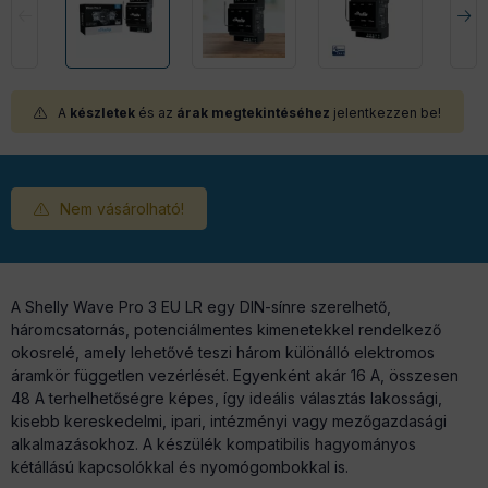
A
készletek
és az
árak megtekintéséhez
jelentkezzen be!
Nem vásárolható!
A Shelly Wave Pro 3 EU LR egy DIN-sínre szerelhető,
háromcsatornás, potenciálmentes kimenetekkel rendelkező
okosrelé, amely lehetővé teszi három különálló elektromos
áramkör független vezérlését. Egyenként akár 16 A, összesen
48 A terhelhetőségre képes, így ideális választás lakossági,
kisebb kereskedelmi, ipari, intézményi vagy mezőgazdasági
alkalmazásokhoz. A készülék kompatibilis hagyományos
kétállású kapcsolókkal és nyomógombokkal is.