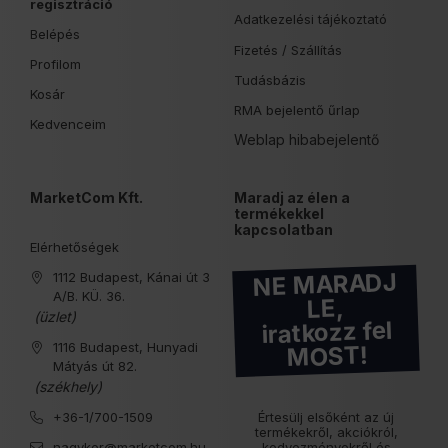
regisztráció
Adatkezelési tájékoztató
Belépés
Fizetés /
Szállítás
Profilom
Tudásbázis
Kosár
RMA bejelentő űrlap
Kedvenceim
Weblap hibabejelentő
MarketCom Kft.
Maradj az élen a
termékekkel
kapcsolatban
Elérhetőségek
NE MARADJ
1112 Budapest, Kánai út 3
A/B. KÜ. 36.
LE,
(üzlet)
iratkozz fel
1116 Budapest, Hunyadi
MOST!
Mátyás út 82.
(székhely)
+36-1/700-1509
Értesülj elsőként az új
termékekről, akciókról,
nagyker@marketcom.hu
kedvezményekről és