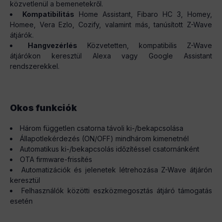
közvetlenül a bemenetekről.
Kompatibilitás
Home Assistant, Fibaro HC 3, Homey,
Homee, Vera Ezlo, Cozify, valamint más, tanúsított Z-Wave
átjárók.
Hangvezérlés
Közvetetten, kompatibilis Z-Wave
átjárókon keresztül Alexa vagy Google Assistant
rendszerekkel.
Okos funkciók
Három független csatorna távoli ki-/bekapcsolása
Állapotlekérdezés (ON/OFF) mindhárom kimenetnél
Automatikus ki-/bekapcsolás időzítéssel csatornánként
OTA firmware-frissítés
Automatizációk és jelenetek létrehozása Z-Wave átjárón
keresztül
Felhasználók közötti eszközmegosztás átjáró támogatás
esetén