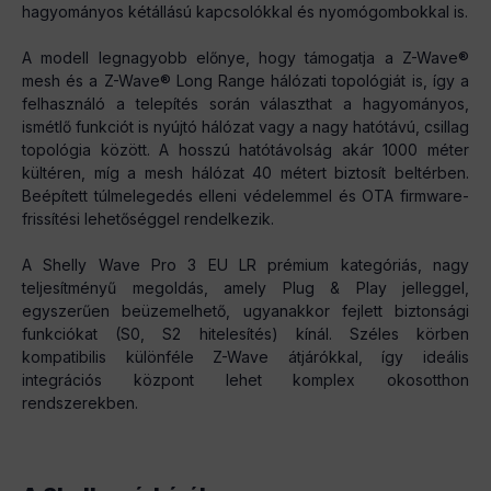
hagyományos kétállású kapcsolókkal és nyomógombokkal is.
A modell legnagyobb előnye, hogy támogatja a Z-Wave®
mesh és a Z-Wave® Long Range hálózati topológiát is, így a
felhasználó a telepítés során választhat a hagyományos,
ismétlő funkciót is nyújtó hálózat vagy a nagy hatótávú, csillag
topológia között. A hosszú hatótávolság akár 1000 méter
kültéren, míg a mesh hálózat 40 métert biztosít beltérben.
Beépített túlmelegedés elleni védelemmel és OTA firmware-
frissítési lehetőséggel rendelkezik.
A Shelly Wave Pro 3 EU LR prémium kategóriás, nagy
teljesítményű megoldás, amely Plug & Play jelleggel,
egyszerűen beüzemelhető, ugyanakkor fejlett biztonsági
funkciókat (S0, S2 hitelesítés) kínál. Széles körben
kompatibilis különféle Z-Wave átjárókkal, így ideális
integrációs központ lehet komplex okosotthon
rendszerekben.