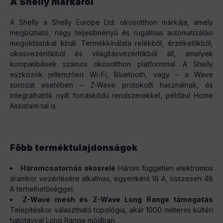
A Shelly márkáról
A Shelly a Shelly Europe Ltd. okosotthon márkája, amely
megbízható, nagy teljesítményű és rugalmas automatizálási
megoldásokat kínál. Termékkínálata relékből, érzékelőkből,
okosvezérlőkből és világításvezérlőkből áll, amelyek
kompatibilisek számos okosotthon platformmal. A Shelly
eszközök jellemzően Wi-Fi, Bluetooth, vagy – a Wave
sorozat esetében – Z-Wave protokollt használnak, és
integrálhatók nyílt forráskódú rendszerekkel, például Home
Assistant-tal is.
Főbb terméktulajdonságok
Háromcsatornás okosrelé
Három független elektromos
áramkör vezérlésére alkalmas, egyenként 16 A, összesen 48
A terhelhetőséggel.
Z-Wave mesh és Z-Wave Long Range támogatás
Telepítéskor választható topológia, akár 1000 méteres kültéri
hatótávval Long Range módban.