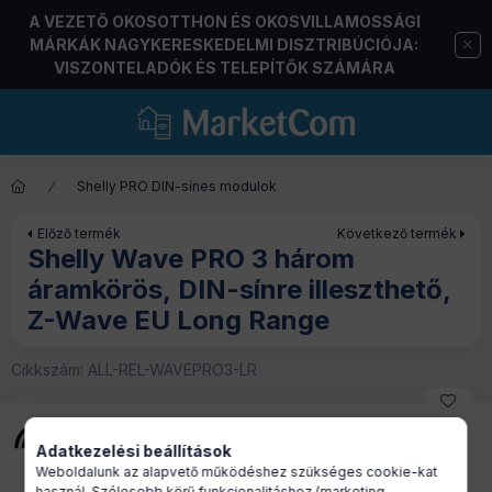
A VEZETŐ OKOSOTTHON ÉS OKOSVILLAMOSSÁGI
MÁRKÁK NAGYKERESKEDELMI DISZTRIBÚCIÓJA:
VISZONTELADÓK ÉS TELEPÍTŐK SZÁMÁRA
Shelly PRO DIN-sínes modulok
Előző termék
Következő termék
Shelly Wave PRO 3 három
áramkörös, DIN-sínre illeszthető,
Z-Wave EU Long Range
Cikkszám:
ALL-REL-WAVEPRO3-LR
Adatkezelési beállítások
Weboldalunk az alapvető működéshez szükséges cookie-kat
használ. Szélesebb körű funkcionalitáshoz (marketing,