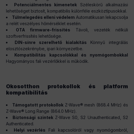
Potenciálmentes kimenetek
Széleskörű alkalmazási
lehetőséget biztosít, kompatibilis különféle eszköztípusokkal.
Túlmelegedés elleni védelem
Automatikusan lekapcsolja
a relét veszélyes hőmérséklet esetén.
OTA firmware-frissítés
Távoli, vezeték nélküli
szoftverfrissítés lehetősége.
DIN-sínre szerelhető kialakítás
Könnyű integrálás
elosztószekrénybe, ipari környezetbe.
Kompatibilitás kapcsolókkal és nyomógombokkal
Hagyományos fali vezérlőkkel is működik.
Okosotthon protokollok és platform
kompatibilitás
Támogatott protokollok
Z-Wave® mesh (868.4 MHz) és
Z-Wave® Long Range (864.0 MHz).
Biztonsági szintek
Z-Wave S0, S2 Unauthenticated, S2
Authenticated.
Helyi vezérlés
Fali kapcsolóról vagy nyomógombról,