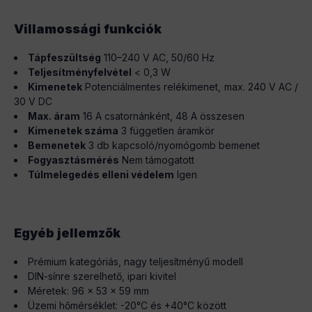
Villamossági funkciók
Tápfeszültség
110–240 V AC, 50/60 Hz
Teljesítményfelvétel
< 0,3 W
Kimenetek
Potenciálmentes relékimenet, max. 240 V AC /
30 V DC
Max. áram
16 A csatornánként, 48 A összesen
Kimenetek száma
3 független áramkör
Bemenetek
3 db kapcsoló/nyomógomb bemenet
Fogyasztásmérés
Nem támogatott
Túlmelegedés elleni védelem
Igen
Egyéb jellemzők
Prémium kategóriás, nagy teljesítményű modell
DIN-sínre szerelhető, ipari kivitel
Méretek: 96 × 53 × 59 mm
Üzemi hőmérséklet: -20°C és +40°C között