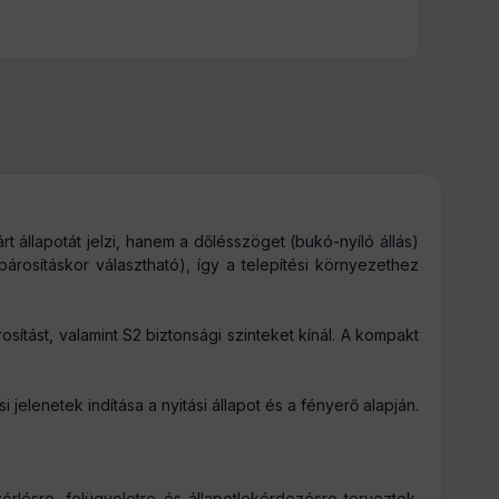
állapotát jelzi, hanem a dőlésszöget (bukó-nyíló állás)
osításkor választható), így a telepítési környezethez
sítást, valamint S2 biztonsági szinteket kínál. A kompakt
 jelenetek indítása a nyitási állapot és a fényerő alapján.
érlésre, felügyeletre és állapotlekérdezésre terveztek.