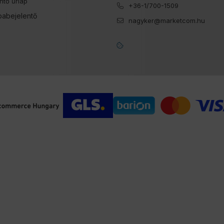
ntő űrlap
+36-1/700-1509
babejelentő
nagyker@marketcom.hu