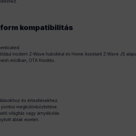
pítéshez.
tform kompatibilitás
enticated.
s, például modern Z-Wave hubokkal és Home Assistant Z-Wave JS alap
 mesh módban, OTA frissítés.
zálásokhoz és értesítésekhez.
k pontos megkülönböztetése.
hető világítás vagy árnyékolás.
yitott ablak esetén.