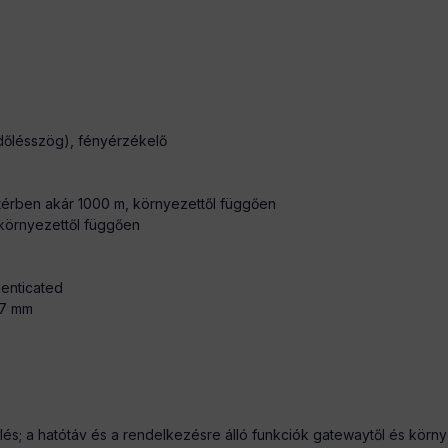
(dőlésszög), fényérzékelő
térben akár 1000 m, környezettől függően
környezettől függően
henticated
 7 mm
lés; a hatótáv és a rendelkezésre álló funkciók gatewaytől és körn