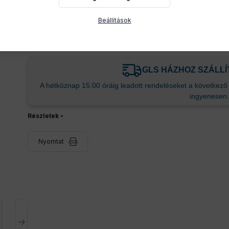
A Shelly Wave Door/Window EU egy korszerű, Z‑Wave 800-a
Beállítások
ablakok nyitását, záródását és dőlésszögét is méri, ha azok
révén automatizálható például a beltéri világítás a külső 
GLS HÁZHOZ SZÁLL
A hétköznap 15:00 óráig leadott rendeléseket a következő m
ingyenesen.
Részletek
Nyomtat