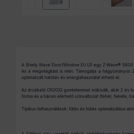
Tömeg:
A Shelly Wave Door/Window EU LR egy Z-Wave® S800 alapú
és a megvilágítást is méri. Támogatja a hagyományos 
optimalizált hatótáv és energiahasználat érhető el.
Az érzékelő CR2032 gomtelemmel működik, akár 2 év becsül
forma és a három elérhető színváltozat (fehér, fekete, ba
Tipikus felhasználások: fűtés és hűtés optimalizálása abla
A Z-Wave egy vezeték nélküli, rádiófrekvenciás kommuni