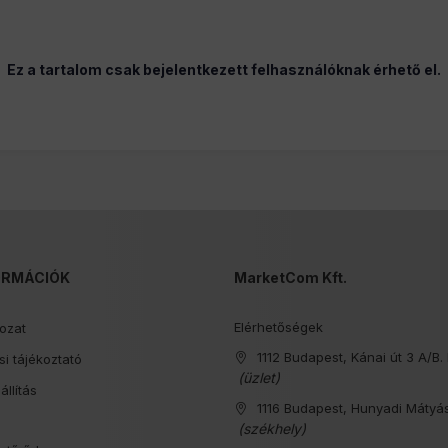
Ez a tartalom csak bejelentkezett felhasználóknak érhető el.
ORMÁCIÓK
MarketCom Kft.
Elérhetőségek
kozat
1112 Budapest, Kánai út 3 A/B. 
i tájékoztató
(üzlet)
állítás
1116 Budapest, Hunyadi Mátyás
s
(székhely)