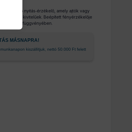
s ráépülő nyitás‑érzékelő, amely ajtók vagy
 bukó‑nyíló kivitelűek. Beépített fényérzékelője
fényviszonyok függvényében.
ÍTÁS MÁSNAPRA!
unkanapon kiszállítjuk, nettó 50.000 Ft felett