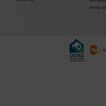
RMA bejele
Weblap hi
Felugró ablak megnyitva.