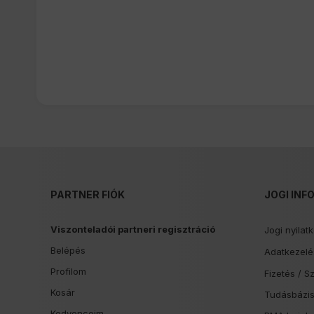
PARTNER FIÓK
JOGI INF
Viszonteladói partneri regisztráció
Jogi nyilat
Belépés
Adatkezelés
Profilom
Fizetés /
Sz
Kosár
Tudásbázi
Kedvenceim