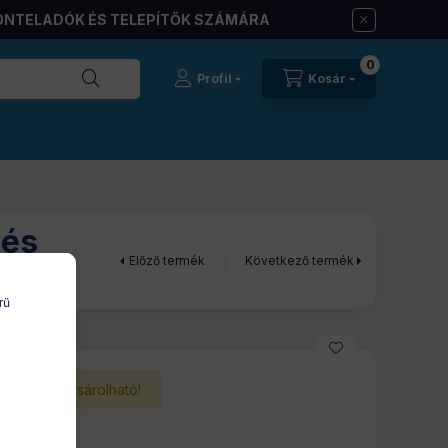
ONTELADÓK ÉS TELEPÍTŐK SZÁMÁRA
0
Profil
Kosár
Előző termék
Következő termék
rű
Nem vásárolható!