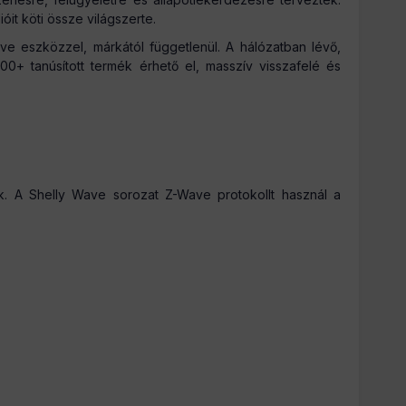
it köti össze világszerte.
e eszközzel, márkától függetlenül. A hálózatban lévő,
0+ tanúsított termék érhető el, masszív visszafelé és
ok. A Shelly Wave sorozat Z-Wave protokollt használ a