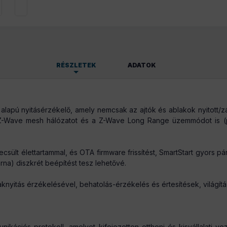
RÉSZLETEK
ADATOK
46 g/db
 nyitásérzékelő, amely nemcsak az ajtók és ablakok nyitott/zárt 
Z-Wave mesh hálózatot és a Z-Wave Long Range üzemmódot is (pár
t élettartammal, és OTA firmware frissítést, SmartStart gyors páro
rna) diszkrét beépítést tesz lehetővé.
knyitás érzékelésével, behatolás-érzékelés és értesítések, világítási
kációs protokoll, amelyet kifejezetten otthoni és kisvállalati vez