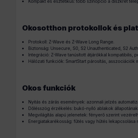
Kompakt és esztétikus: több színopció a diszkrét tele
Okosotthon protokollok és pla
Protokoll: Z-Wave és Z-Wave Long Range.
Biztonság: Unsecure, S0, S2 Unauthenticated, S2 Auth
Integráció: Z-Wave tanúsított átjárókkal kompatibili
Hálózati funkciók: SmartStart párosítás, asszociációk
Okos funkciók
Nyitás és zárás események: azonnali jelzés automati
Dőlésszög érzékelés: bukó-nyíló ablakok állapotána
Megvilágítás alapú jelenetek: fényerő szerint vezérel
Energiatakarékosság: fűtés vagy hűtés lekapcsolása n