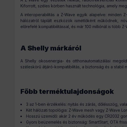
Kiforrott, széles körben használt technológia, amely meg
A interoperabilitás a Z-Wave egyik alapelve: minden 
hálózatról táplált eszközök ismétlőként működnek, nö
előrefelé kompatibilitással, és már 100 milliónál is több
A Shelly márkáról
A Shelly okosenergia- és otthonautomatizálási megold
széleskörű átjáró-kompatibilitás, a biztonság és a stab
Főbb terméktulajdonságok
3 az 1-ben érzékelés: nyitás és zárás, dőlésszög, v
Két hálózati topológia: Z-Wave mesh vagy Z-Wave Lo
Hosszú üzemidő: akár 2 év működés egy CR2032 gom
Gyors beüzemelés és biztonság: SmartStart, OTA frissít