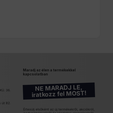
Maradj az élen a termékekkel
kapcsolatban
NE MARADJ LE,
KÜ. 36.
iratkozz fel MOST!
 út 82.
Értesülj elsőként az új termékekről, akciókról,
kedvezményekről és részletes elemzésekről.