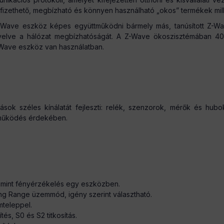
fizethető, megbízható és könnyen használható „okos” termékek millió
Z-Wave eszköz képes együttműködni bármely más, tanúsított Z-Wav
velve a hálózat megbízhatóságát. A Z-Wave ökoszisztémában 400
 Z-Wave eszköz van használatban.
ások széles kínálatát fejleszti: relék, szenzorok, mérők és hub
il működés érdekében.
alamint fényérzékelés egy eszközben.
ng Range üzemmód, igény szerint választható.
teleppel.
és, S0 és S2 titkosítás.