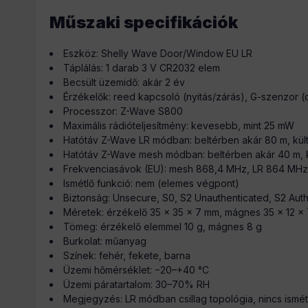
Műszaki specifikációk
Eszköz: Shelly Wave Door/Window EU LR
Táplálás: 1 darab 3 V CR2032 elem
Becsült üzemidő: akár 2 év
Érzékelők: reed kapcsoló (nyitás/zárás), G-szenzor 
Processzor: Z-Wave S800
Maximális rádióteljesítmény: kevesebb, mint 25 mW
Hatótáv Z-Wave LR módban: beltérben akár 80 m, kül
Hatótáv Z-Wave mesh módban: beltérben akár 40 m, 
Frekvenciasávok (EU): mesh 868,4 MHz, LR 864 MHz
Ismétlő funkció: nem (elemes végpont)
Biztonság: Unsecure, S0, S2 Unauthenticated, S2 Aut
Méretek: érzékelő 35 × 35 × 7 mm, mágnes 35 × 12 ×
Tömeg: érzékelő elemmel 10 g, mágnes 8 g
Burkolat: műanyag
Színek: fehér, fekete, barna
Üzemi hőmérséklet: −20–+40 °C
Üzemi páratartalom: 30–70% RH
Megjegyzés: LR módban csillag topológia, nincs ismét