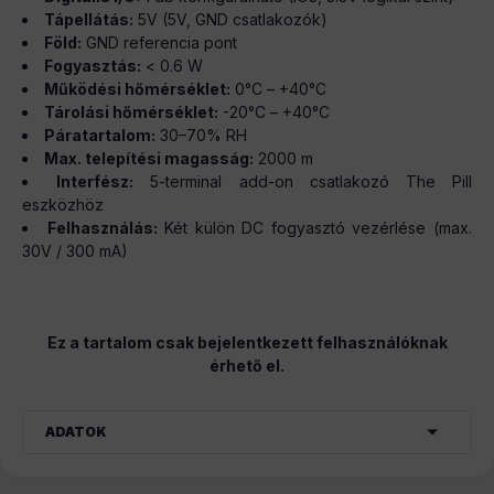
Tápellátás:
5V (5V, GND csatlakozók)
Föld:
GND referencia pont
Fogyasztás:
< 0.6 W
Működési hőmérséklet:
0°C – +40°C
Tárolási hőmérséklet:
-20°C – +40°C
Páratartalom:
30–70% RH
Max. telepítési magasság:
2000 m
Interfész:
5-terminal add-on csatlakozó The Pill
eszközhöz
Felhasználás:
Két külön DC fogyasztó vezérlése (max.
30V / 300 mA)
Ez a tartalom csak bejelentkezett felhasználóknak
érhető el.
ADATOK