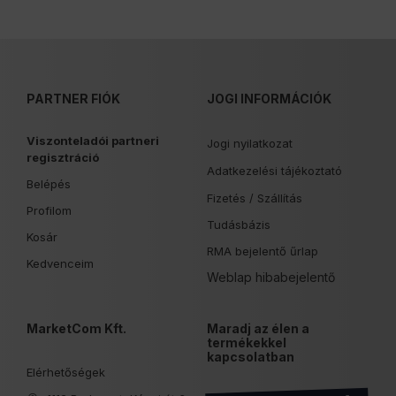
PARTNER FIÓK
JOGI INFORMÁCIÓK
Viszonteladói partneri
Jogi nyilatkozat
regisztráció
Adatkezelési tájékoztató
Belépés
Fizetés /
Szállítás
Profilom
Tudásbázis
Kosár
RMA bejelentő űrlap
Kedvenceim
Weblap hibabejelentő
MarketCom Kft.
Maradj az élen a
termékekkel
kapcsolatban
Elérhetőségek