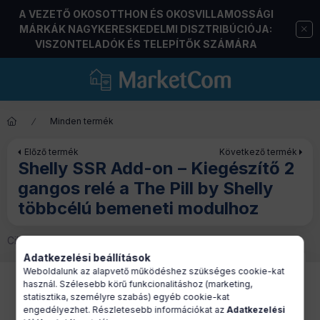
A VEZETŐ OKOSOTTHON ÉS OKOSVILLAMOSSÁGI
MÁRKÁK NAGYKERESKEDELMI DISZTRIBÚCIÓJA:
VISZONTELADÓK ÉS TELEPÍTŐK SZÁMÁRA
Minden termék
Előző termék
Következő termék
Shelly SSR Add-on – Kiegészítő 2
gangos relé a The Pill by Shelly
többcélú bemeneti modulhoz
Cikkszám:
ALL-KIE-PILL-SSRADDON
Adatkezelési beállítások
Weboldalunk az alapvető működéshez szükséges cookie-kat
használ. Szélesebb körű funkcionalitáshoz (marketing,
statisztika, személyre szabás) egyéb cookie-kat
engedélyezhet. Részletesebb információkat az
Adatkezelési