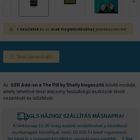
A
készletek
és az
árak megtekintéséhez
jelentkezzen be!
Nem vásárolható!
Az
SSR Add-on a The Pill by Shelly kiegészítő
bővítő modulja,
amely lehetővé teszi alacsony feszültségű eszközök távoli
vezérlését és időzítését.
GLS HÁZHOZ SZÁLLÍTÁS MÁSNAPRA!
A hétköznap 15:00 óráig leadott rendeléseket a következő
munkanapon kiszállítjuk, nettó 50.000 Ft felett ingyenesen.
Ne késd le a másnapi kiszállítást, rendeld meg mielőbb:
7 óra