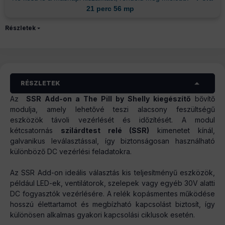
21 perc 56 mp
Részletek
RÉSZLETEK
Az
SSR Add-on a The Pill by Shelly kiegészítő
bővítő
modulja, amely lehetővé teszi alacsony feszültségű
eszközök távoli vezérlését és időzítését. A modul
kétcsatornás
szilárdtest relé (SSR)
kimenetet kínál,
galvanikus leválasztással, így biztonságosan használható
különböző DC vezérlési feladatokra.
Az SSR Add-on ideális választás kis teljesítményű eszközök,
például LED-ek, ventilátorok, szelepek vagy egyéb 30V alatti
DC fogyasztók vezérlésére. A relék kopásmentes működése
hosszú élettartamot és megbízható kapcsolást biztosít, így
különösen alkalmas gyakori kapcsolási ciklusok esetén.