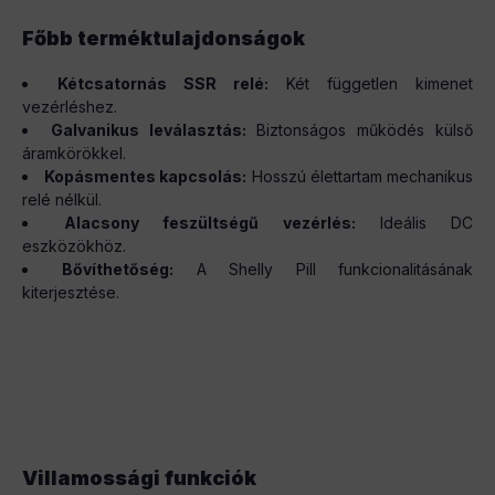
Főbb terméktulajdonságok
Kétcsatornás SSR relé:
Két független kimenet
vezérléshez.
Galvanikus leválasztás:
Biztonságos működés külső
áramkörökkel.
Kopásmentes kapcsolás:
Hosszú élettartam mechanikus
relé nélkül.
Alacsony feszültségű vezérlés:
Ideális DC
eszközökhöz.
Bővíthetőség:
A Shelly Pill funkcionalitásának
kiterjesztése.
Villamossági funkciók