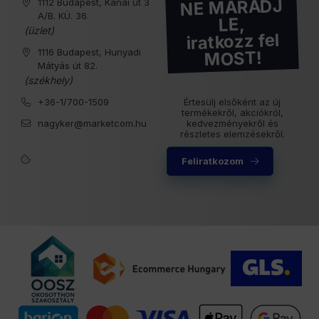
NE MARADJ
1112 Budapest, Kánai út 3
A/B. KÜ. 36.
LE,
(üzlet)
iratkozz fel
1116 Budapest, Hunyadi
MOST!
Mátyás út 82.
(székhely)
+36-1/700-1509
Értesülj elsőként az új
termékekről, akciókról,
nagyker@marketcom.hu
kedvezményekről és
részletes elemzésekről.
Feliratkozom