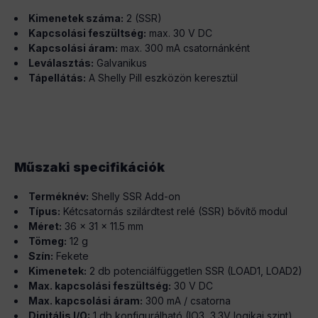
Kimenetek száma:
2 (SSR)
Kapcsolási feszültség:
max. 30 V DC
Kapcsolási áram:
max. 300 mA csatornánként
Leválasztás:
Galvanikus
Tápellátás:
A Shelly Pill eszközön keresztül
Műszaki specifikációk
Terméknév:
Shelly SSR Add-on
Típus:
Kétcsatornás szilárdtest relé (SSR) bővítő modul
Méret:
36 × 31 × 11.5 mm
Tömeg:
12 g
Szín:
Fekete
Kimenetek:
2 db potenciálfüggetlen SSR (LOAD1, LOAD2)
Max. kapcsolási feszültség:
30 V DC
Max. kapcsolási áram:
300 mA / csatorna
Digitális I/O:
1 db konfigurálható (IO3, 3.3V logikai szint)