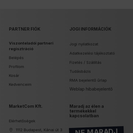
PARTNER FIÓK
JOGI INFORMÁCIÓK
Viszonteladói partneri
Jogi nyilatkozat
regisztráció
Adatkezelési tájékoztató
Belépés
Fizetés /
Szállítás
Profilom
Tudásbázis
Kosár
RMA bejelentő űrlap
Kedvenceim
Weblap hibabejelentő
MarketCom Kft.
Maradj az élen a
termékekkel
kapcsolatban
Elérhetőségek
NE MARADJ
1112 Budapest, Kánai út 3