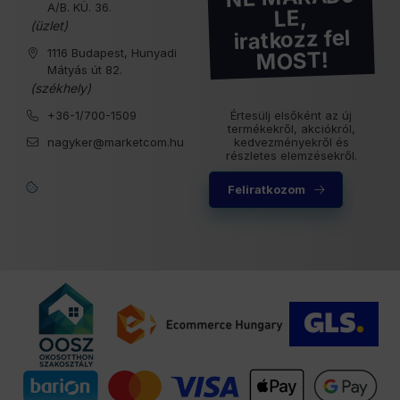
A/B. KÜ. 36.
LE,
(üzlet)
iratkozz fel
1116 Budapest, Hunyadi
MOST!
Mátyás út 82.
(székhely)
+36-1/700-1509
Értesülj elsőként az új
termékekről, akciókról,
nagyker@marketcom.hu
kedvezményekről és
részletes elemzésekről.
Feliratkozom