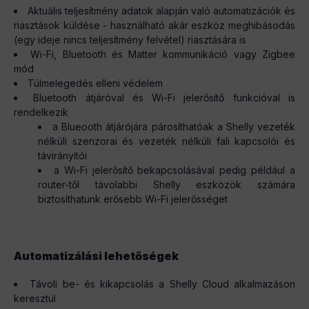
Aktuális teljesítmény adatok alapján való automatizációk és
riasztások küldése - használható akár eszköz meghibásodás
(egy ideje nincs teljesítmény felvétel) riasztására is
Wi-Fi, Bluetooth és Matter kommunikáció vagy Zigbee
mód
Túlmelegedés elleni védelem
Bluetooth átjáróval és Wi-Fi jelerősítő funkcióval is
rendelkezik
a Blueooth átjárójára párosíthatóak a Shelly vezeték
nélküli szenzorai és vezeték nélküli fali kapcsolói és
távirányítói
a Wi-Fi jelerősítő bekapcsolásával pedig például a
router-től távolabbi Shelly eszközök számára
biztosíthatunk erősebb Wi-Fi jelerősséget
Automatizálási lehetőségek
Távoli be- és kikapcsolás a Shelly Cloud alkalmazáson
keresztül