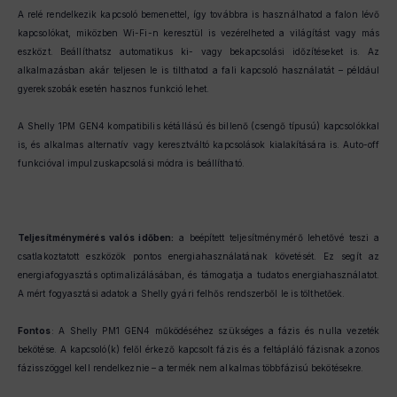
A relé rendelkezik kapcsoló bemenettel, így továbbra is használhatod a falon lévő
kapcsolókat, miközben Wi-Fi-n keresztül is vezérelheted a világítást vagy más
eszközt. Beállíthatsz automatikus ki- vagy bekapcsolási időzítéseket is. Az
alkalmazásban akár teljesen le is tilthatod a fali kapcsoló használatát – például
gyerekszobák esetén hasznos funkció lehet.
A Shelly 1PM GEN4 kompatibilis kétállású és billenő (csengő típusú) kapcsolókkal
is, és alkalmas alternatív vagy keresztváltó kapcsolások kialakítására is. Auto-off
funkcióval impulzuskapcsolási módra is beállítható.
Teljesítménymérés valós időben:
a beépített teljesítménymérő lehetővé teszi a
csatlakoztatott eszközök pontos energiahasználatának követését. Ez segít az
energiafogyasztás optimalizálásában, és támogatja a tudatos energiahasználatot.
A mért fogyasztási adatok a Shelly gyári felhős rendszerből le is tölthetőek.
Fontos
: A Shelly PM1 GEN4 működéséhez szükséges a fázis és nulla vezeték
bekötése. A kapcsoló(k) felől érkező kapcsolt fázis és a feltápláló fázisnak azonos
fázisszöggel kell rendelkeznie – a termék nem alkalmas többfázisú bekötésekre.