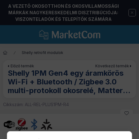
A VEZETŐ OKOSOTTHON ÉS OKOSVILLAMOSSÁGI
MÁRKÁK NAGYKERESKEDELMI DISZTRIBÚCIÓJA:
VISZONTELADÓK ÉS TELEPÍTŐK SZÁMÁRA
Shelly retrofit modulok
Előző termék
Következő termék
Shelly 1PM Gen4 egy áramkörös
Wi-Fi + Bluetooth / Zigbee 3.0
multi-protokoll okosrelé, Matter
kompatibilis, áramfogyasztás-
Cikkszám:
ALL-REL-PLUS1PM-R4
méréssel (16A)