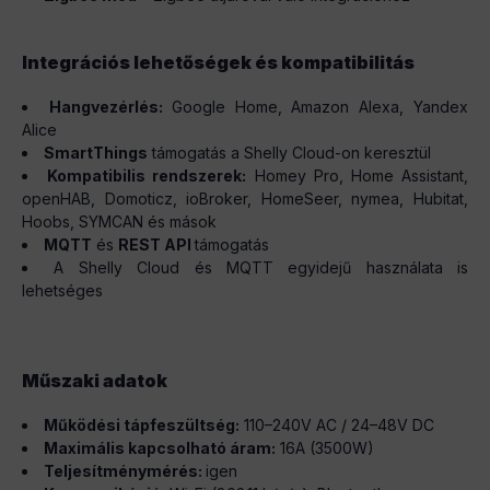
Integrációs lehetőségek és kompatibilitás
Hangvezérlés:
Google Home, Amazon Alexa, Yandex
Alice
SmartThings
támogatás a Shelly Cloud-on keresztül
Kompatibilis rendszerek:
Homey Pro, Home Assistant,
openHAB, Domoticz, ioBroker, HomeSeer, nymea, Hubitat,
Hoobs, SYMCAN és mások
MQTT
és
REST API
támogatás
A Shelly Cloud és MQTT egyidejű használata is
lehetséges
Műszaki adatok
Működési tápfeszültség:
110–240V AC / 24–48V DC
Maximális kapcsolható áram:
16A (3500W)
Teljesítménymérés:
igen