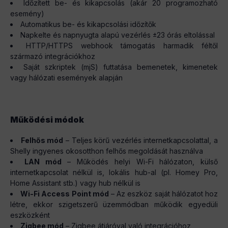
Időzített be- és kikapcsolás (akár 20 programozható
esemény)
Automatikus be- és kikapcsolási időzítők
Napkelte és napnyugta alapú vezérlés ±23 órás eltolással
HTTP/HTTPS webhook támogatás harmadik féltől
származó integrációkhoz
Saját szkriptek (mjS) futtatása bemenetek, kimenetek
vagy hálózati események alapján
Működési módok
Felhős mód
– Teljes körű vezérlés internetkapcsolattal, a
Shelly ingyenes okosotthon felhős megoldását használva
LAN mód
– Működés helyi Wi-Fi hálózaton, külső
internetkapcsolat nélkül is, lokális hub-al (pl. Homey Pro,
Home Assistant stb.) vagy hub nélkül is
Wi-Fi Access Point mód
– Az eszköz saját hálózatot hoz
létre, ekkor szigetszerű üzemmódban működik egyedüli
eszközként
Zigbee mód
– Zigbee átjáróval való integrációhoz