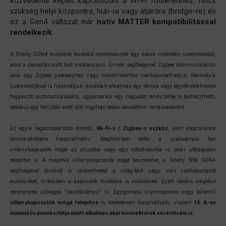
közvetlenül képes kapcsolódni a Wi-Fi routeredhez, nincs
szükség helyi központra, hub-ra vagy átjáróra (bridge-re) és
ez a Gen4 változat már
natív MATTER kompatibilitással
rendelkezik
.
A Shelly GEN4 eszközök továbbá rendelkeznek egy másik működési üzemmóddal,
amit a párosítás előtt kell kiválasztani. Ennek segítségével Zigbee kommunikáción
akár egy Zigbee gatewayhez vagy koordinátorhoz csatlakoztathatjuk. Bármelyik
üzemmódjával is használjuk, kiválóan alkalmas egy lámpa vagy egyéb elektromos
fogyasztó automatizálására, ugyanakkor egy nagyobb rendszerbe is beilleszthető,
például egy felújítás alatt álló ingatlan teljes okosotthon rendszereként.
Ez egyik legkompaktabb méretű,
Wi-Fi-s / Zigbee-s eszköz
, amit kapcsolások
okosvezérlésére használhatsz. Megfelelően befér a szabványos fali
villanykapcsolók mögé az aljzatba vagy egy kötődobozba is, akár utólagosan
telepítve is. A meglévő villanykapcsolók mögé beszerelve, a Shelly 1PM GEN4
segítségével távolról is vezérelheted a világítást vagy más csatlakoztatott
eszközöket, miközben a kapcsolók továbbra is működnek. Ezért ideális meglévő
rendszerek utólagos "okosításához" is. Egygombos (nyomógomos vagy billenő)
villanykapcsolók mögé telepítve
is tökéletesen használható, viszont
16
A-es
maximális áramkorlátja miatt alkalmas akár konnektorok vezérlésére is
.