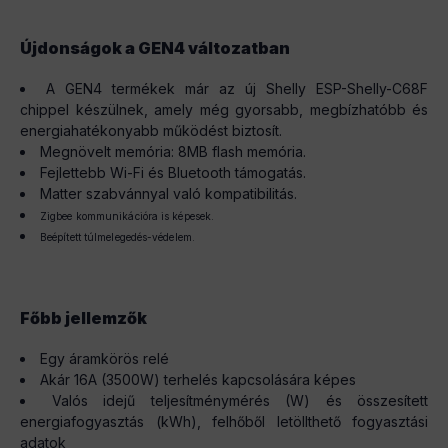
Újdonságok a GEN4 változatban
A GEN4 termékek már az új Shelly ESP-Shelly-C68F
chippel készülnek, amely még gyorsabb, megbízhatóbb és
energiahatékonyabb működést biztosít.
Megnövelt memória: 8MB flash memória.
Fejlettebb Wi-Fi és Bluetooth támogatás.
Matter szabvánnyal való kompatibilitás.
Zigbee kommunikációra is képesek.
Beépített túlmelegedés-védelem.
Főbb jellemzők
Egy áramkörös relé
Akár 16A (3500W) terhelés kapcsolására képes
Valós idejű teljesítménymérés (W) és összesített
energiafogyasztás (kWh), felhőből letöllthető fogyasztási
adatok