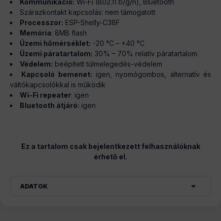
Kommunikáció:
Wi-Fi (802.11 b/g/n), Bluetooth
Szárazkontakt kapcsolás: nem támogatott
Processzor:
ESP-Shelly-C38F
Memória
: 8MB flash
Üzemi hőmérséklet:
-20 °C – +40 °C
Üzemi páratartalom:
30% – 70% relatív páratartalom
Védelem:
beépített túlmelegedés-védelem
Kapcsoló bemenet:
igen, nyomógombos, alternatív és
váltókapcsolókkal is működik
Wi-Fi repeater
: igen
Bluetooth átjáró:
igen
Ez a tartalom csak bejelentkezett felhasználóknak
érhető el.
ADATOK