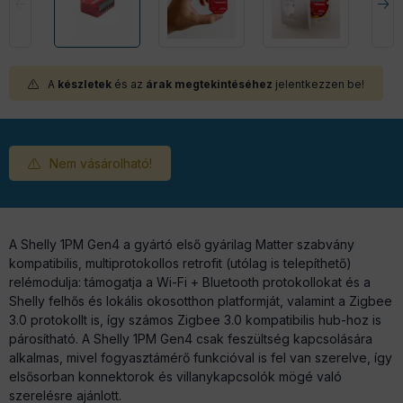
A
készletek
és az
árak megtekintéséhez
jelentkezzen be!
Nem vásárolható!
A Shelly 1PM Gen4 a gyártó első gyárilag Matter szabvány
kompatibilis, multiprotokollos retrofit (utólag is telepíthető)
relémodulja: támogatja a Wi-Fi + Bluetooth protokollokat és a
Shelly felhős és lokális okosotthon platformját, valamint a Zigbee
3.0 protokollt is, így számos Zigbee 3.0 kompatibilis hub-hoz is
párosítható. A Shelly 1PM Gen4 csak feszültség kapcsolására
alkalmas, mivel fogyasztámérő funkcióval is fel van szerelve, így
elsősorban konnektorok és villanykapcsolók mögé való
szerelésre ajánlott.