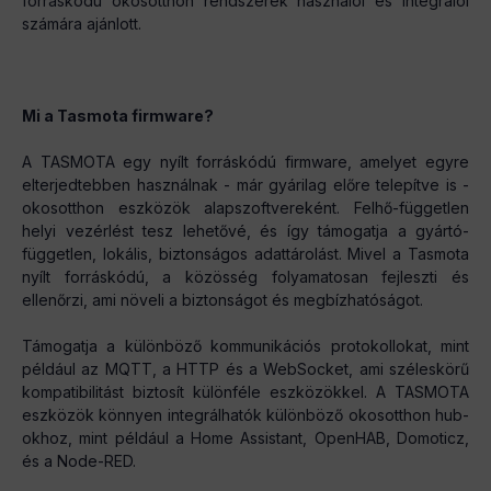
forráskódú okosotthon rendszerek használói és integrálói
számára ajánlott.
Mi a Tasmota firmware?
A TASMOTA egy nyílt forráskódú firmware, amelyet egyre
elterjedtebben használnak - már gyárilag előre telepítve is -
okosotthon eszközök alapszoftvereként. Felhő-független
helyi vezérlést tesz lehetővé, és így támogatja a gyártó-
független, lokális, biztonságos adattárolást. Mivel a Tasmota
nyílt forráskódú, a közösség folyamatosan fejleszti és
ellenőrzi, ami növeli a biztonságot és megbízhatóságot.
Támogatja a különböző kommunikációs protokollokat, mint
például az MQTT, a HTTP és a WebSocket, ami széleskörű
kompatibilitást biztosít különféle eszközökkel. A TASMOTA
eszközök könnyen integrálhatók különböző okosotthon hub-
okhoz, mint például a Home Assistant, OpenHAB, Domoticz,
és a Node-RED.