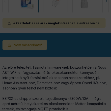
A
készletek
és az
árak megtekintéséhez
jelentkezzen be!
Nem vásárolható!
Az előre telepített Tasmota firmware-nek köszönhetően a Nous
A8T WiFi-s, fogyasztásmérős okosokonnektor könnyedén
integrálható nyílt forráskódú okosotthon rendszerekhez, pl.
Home Assistant-hoz, Domoticz-hoz vagy éppen OpenHAB-hoz,
azonban gyári felhőt nem biztosít.
ESP32-es chippel szerelt, teljesítménye (2300W/10A), mégis
apró méretű, helytakarékos okoskonnektor. Matter-kompatibilis
termék, és támogatja MQTT protokollt is.