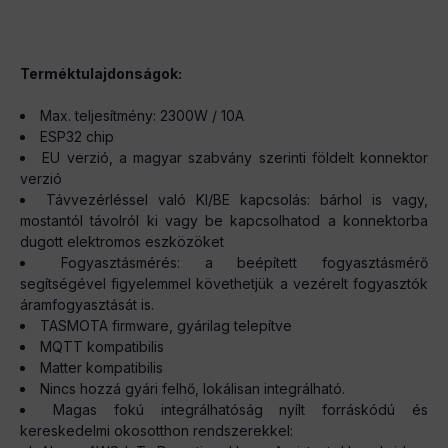
Terméktulajdonságok:
Max. teljesítmény: 2300W / 10A
ESP32 chip
EU verzió, a magyar szabvány szerinti földelt konnektor
verzió
Távvezérléssel való KI/BE kapcsolás: bárhol is vagy,
mostantól távolról ki vagy be kapcsolhatod a konnektorba
dugott elektromos eszközöket
Fogyasztásmérés: a beépített fogyasztásmérő
segítségével figyelemmel követhetjük a vezérelt fogyasztók
áramfogyasztását is.
TASMOTA firmware, gyárilag telepítve
MQTT kompatibilis
Matter kompatibilis
Nincs hozzá gyári felhő, lokálisan integrálható.
Magas fokú integrálhatóság nyílt forráskódú és
kereskedelmi okosotthon rendszerekkel: