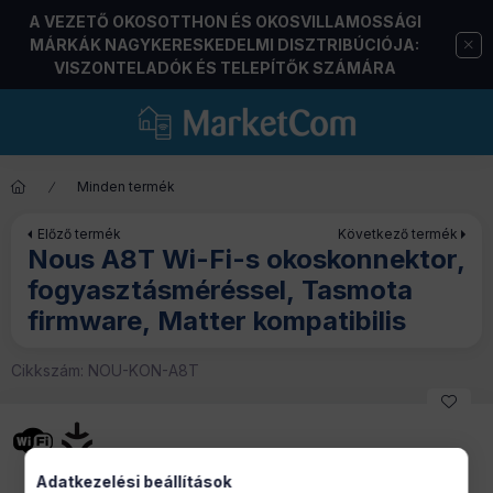
A VEZETŐ OKOSOTTHON ÉS OKOSVILLAMOSSÁGI
MÁRKÁK NAGYKERESKEDELMI DISZTRIBÚCIÓJA:
VISZONTELADÓK ÉS TELEPÍTŐK SZÁMÁRA
Minden termék
Előző termék
Következő termék
Nous A8T Wi-Fi-s okoskonnektor,
fogyasztásméréssel, Tasmota
firmware, Matter kompatibilis
Cikkszám:
NOU-KON-A8T
Adatkezelési beállítások