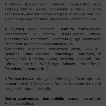
A Wi-Fi-s okoskonnektor, melynek használatához nincs
szükség hub-ra, hiszen közvetlenül a Wi-Fi router-re
kapcsolódik, akár 10A áramerősséget is képes kapcsolni, így
a legtöbb (maximum 2300W) fogyasztók vezérelhető vele.
A gyárilag előre telepített
Tasmota firmware
-nek
köszönhetően a legtöbb
MQTT
-képes otthon-
automatizációs rendszerrel kompatibilis, így könnyedén
integrálható már meglévő okosotthonunkba.
(Kompatibilis okosotthon rendszerek: Alexa, AWS IoT,
Domoticz, Home Assistant, Homebridge, HomeSeer, IP
Symcon, KNX, NodeRed, nymea, OctoPrint, openHAB, Otto,
IOBroker, Mozilla WebThings Adapter, SmartThings,
Tasmohab, Homematic ip ...)
A Tasmota firmware miatt gyári felhős megoldást és saját app-
ot nem biztosít, kifejezetten a felsorolt rendszerekhez való
integrációra ajánlott a termék.
Matter-szabvánnyal kompatibilis
termék, párosítható
Matter-hub-okhoz.