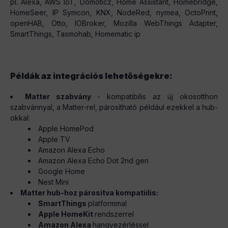
pl. Alexa, AWS IoT, Domoticz, Home Assistant, Homebridge,
HomeSeer, IP Symcon, KNX, NodeRed, nymea, OctoPrint,
openHAB, Otto, IOBroker, Mozilla WebThings Adapter,
SmartThings, Tasmohab, Homematic ip
Példák az integrációs lehetőségekre:
Matter szabvány
- kompatibilis az új okosotthon
szabvánnyal, a Matter-rel, párosítható például ezekkel a hub-
okkal:
Apple HomePod
Apple TV
Amazon Alexa Echo
Amazon Alexa Echo Dot 2nd gen
Google Home
Nest Mini
Matter hub-hoz párosítva kompatiilis:
SmartThings
platformmal
Apple HomeKit
rendszerrel
Amazon Alexa
hangvezérléssel