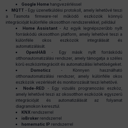
Google Home
hangvezérléssel
MQTT
- Egy üzenetküldési protokoll, amely lehetővé teszi
a Tasmota firmware-rel működő eszközök könnyű
integrációját különféle okosotthon rendszerekkel, például
Home Assistant
- Az egyik legnépszerűbb nyílt
forráskódú okosotthon platform, amely lehetővé teszi a
különféle okos eszközök integrálását és
automatizálását.
OpenHAB
- Egy másik nyílt forráskódú
otthonautomatizálási rendszer, amely támogatja a széles
körű eszközintegrációt és automatizálási lehetőségeket.
Domoticz
- Könnyen használható
otthonautomatizálási rendszer, amely különféle okos
eszközök vezérlését és monitorozását teszi lehetővé.
Node-RED
- Egy vizuális programozási eszköz,
amely lehetővé teszi az okosotthon eszközök egyszerű
integrációját és automatizálását az folyamat
diagramokon keresztül.
KNX
rendszerrel
ioBroker
rendszerrel
homematic IP
rendszerrel