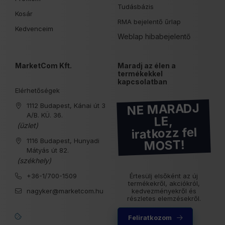
Tudásbázis
Kosár
RMA bejelentő űrlap
Kedvenceim
Weblap hibabejelentő
MarketCom Kft.
Maradj az élen a
termékekkel
kapcsolatban
Elérhetőségek
NE MARADJ
1112 Budapest, Kánai út 3
A/B. KÜ. 36.
LE,
(üzlet)
iratkozz fel
1116 Budapest, Hunyadi
MOST!
Mátyás út 82.
(székhely)
+36-1/700-1509
Értesülj elsőként az új
termékekről, akciókról,
nagyker@marketcom.hu
kedvezményekről és
részletes elemzésekről.
Feliratkozom