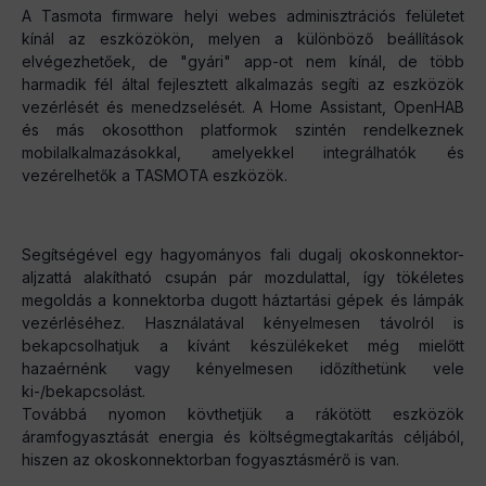
A Tasmota firmware helyi webes adminisztrációs felületet
kínál az eszközökön, melyen a különböző beállítások
elvégezhetőek, de "gyári" app-ot nem kínál, de több
harmadik fél által fejlesztett alkalmazás segíti az eszközök
vezérlését és menedzselését. A Home Assistant, OpenHAB
és más okosotthon platformok szintén rendelkeznek
mobilalkalmazásokkal, amelyekkel integrálhatók és
vezérelhetők a TASMOTA eszközök.
Segítségével egy hagyományos fali dugalj okoskonnektor-
aljzattá alakítható csupán pár mozdulattal, így tökéletes
megoldás a konnektorba dugott háztartási gépek és lámpák
vezérléséhez. Használatával kényelmesen távolról is
bekapcsolhatjuk a kívánt készülékeket még mielőtt
hazaérnénk vagy kényelmesen időzíthetünk vele
ki-/bekapcsolást.
Továbbá nyomon kövthetjük a rákötött eszközök
áramfogyasztását energia és költségmegtakarítás céljából,
hiszen az okoskonnektorban fogyasztásmérő is van.