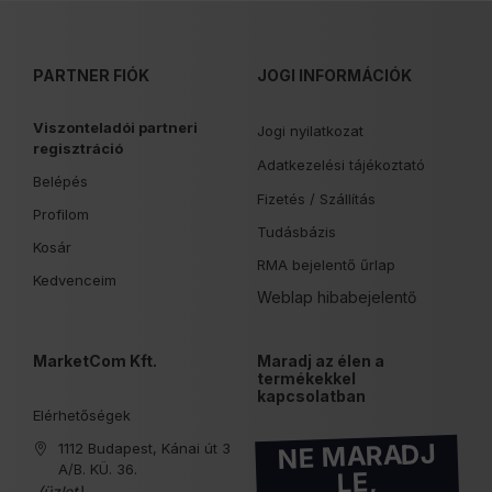
PARTNER FIÓK
JOGI INFORMÁCIÓK
Viszonteladói partneri
Jogi nyilatkozat
regisztráció
Adatkezelési tájékoztató
Belépés
Fizetés /
Szállítás
Profilom
Tudásbázis
Kosár
RMA bejelentő űrlap
Kedvenceim
Weblap hibabejelentő
MarketCom Kft.
Maradj az élen a
termékekkel
kapcsolatban
Elérhetőségek
NE MARADJ
1112 Budapest, Kánai út 3
A/B. KÜ. 36.
LE,
(üzlet)