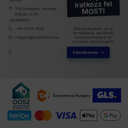
iratkozz fel
1116 Budapest, Hunyadi
MOST!
Mátyás út 82.
(székhely)
+36-1/700-1509
Értesülj elsőként az új
termékekről, akciókról,
nagyker@marketcom.hu
kedvezményekről és
részletes elemzésekről.
Feliratkozom