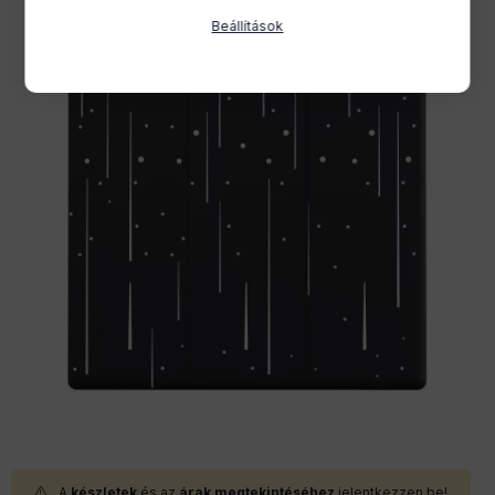
Beállítások
A
készletek
és az
árak megtekintéséhez
jelentkezzen be!