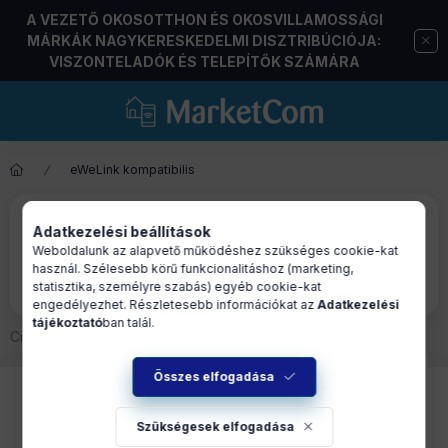
A VEZETŐ OKOSOTTHON ÉS OKOSVILLAMOSSÁGI
MÁRKÁK NAGYKERESKEDELMI DISZTRIBÚCIÓJA:
VISZONTELADÓK ÉS TELEPÍTŐK SZÁMÁRA
eWeLink kompatibilis
Előző termék
Következő termék
Előlap Sonoff TX Ultimate T5-3C
Adatkezelési beállítások
Weboldalunk az alapvető működéshez szükséges cookie-kat
3 gombos villanykapcsolóhoz,
használ. Szélesebb körű funkcionalitáshoz (marketing,
csillag mintás
statisztika, személyre szabás) egyéb cookie-kat
engedélyezhet. Részletesebb információkat az
Adatkezelési
tájékoztató
ban talál.
Cikkszám:
SON-ALK-T53-STAR
Összes elfogadása
Szükségesek elfogadása