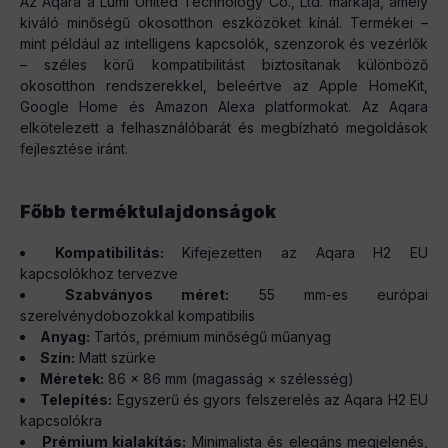
Az Aqara a Lumi United Technology Co., Ltd. márkája, amely
kiváló minőségű okosotthon eszközöket kínál. Termékei –
mint például az intelligens kapcsolók, szenzorok és vezérlők
– széles körű kompatibilitást biztosítanak különböző
okosotthon rendszerekkel, beleértve az Apple HomeKit,
Google Home és Amazon Alexa platformokat. Az Aqara
elkötelezett a felhasználóbarát és megbízható megoldások
fejlesztése iránt.
Főbb terméktulajdonságok
Kompatibilitás:
Kifejezetten az Aqara H2 EU
kapcsolókhoz tervezve
Szabványos méret:
55 mm-es európai
szerelvénydobozokkal kompatibilis
Anyag:
Tartós, prémium minőségű műanyag
Szín:
Matt szürke
Méretek:
86 × 86 mm (magasság × szélesség)
Telepítés:
Egyszerű és gyors felszerelés az Aqara H2 EU
kapcsolókra
Prémium kialakítás:
Minimalista és elegáns megjelenés,