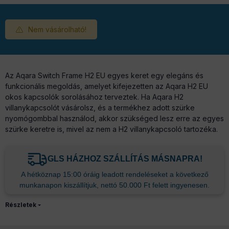
Nem vásárolható!
Az Aqara Switch Frame H2 EU egyes keret egy elegáns és
funkcionális megoldás, amelyet kifejezetten az Aqara H2 EU
okos kapcsolók sorolásához terveztek. Ha Aqara H2
villanykapcsolót vásárolsz, és a termékhez adott szürke
nyomógombbal használod, akkor szükséged lesz erre az egyes
szürke keretre is, mivel az nem a H2 villanykapcsoló tartozéka.
GLS HÁZHOZ SZÁLLÍTÁS MÁSNAPRA!
A hétköznap 15:00 óráig leadott rendeléseket a következő
munkanapon kiszállítjuk, nettó 50.000 Ft felett ingyenesen.
Részletek