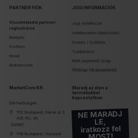
PARTNER FIÓK
JOGI INFORMÁCIÓK
Viszonteladói partneri
Jogi nyilatkozat
regisztráció
Adatkezelési tájékoztató
Belépés
Fizetés /
Szállítás
Profilom
Tudásbázis
Kosár
RMA bejelentő űrlap
Kedvenceim
Weblap hibabejelentő
MarketCom Kft.
Maradj az élen a
termékekkel
kapcsolatban
Elérhetőségek
NE MARADJ
1112 Budapest, Kánai út 3
A/B. KÜ. 36.
LE,
(üzlet)
iratkozz fel
1116 Budapest, Hunyadi
MOST!