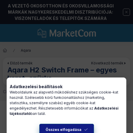
A VEZETŐ OKOSOTTHON ÉS OKOSVILLAMOSSÁGI
MÁRKÁK NAGYKERESKEDELMI DISZTRIBÚCIÓJA:
VISZONTELADÓK ÉS TELEPÍTŐK SZÁMÁRA
Aqara
Előző termék
Következő termék
Aqara H2 Switch Frame – egyes
keret, szürke
Adatkezelési beállítások
Cikkszám:
AQA-ALK-FRAME1-GR
Weboldalunk az alapvető működéshez szükséges cookie-kat
használ. Szélesebb körű funkcionalitáshoz (marketing,
statisztika, személyre szabás) egyéb cookie-kat
engedélyezhet. Részletesebb információkat az
Adatkezelési
tájékoztató
ban talál.
Összes elfogadása