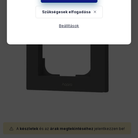
Szükségesek elfogadása
Beállítások
A
készletek
és az
árak megtekintéséhez
jelentkezzen be!