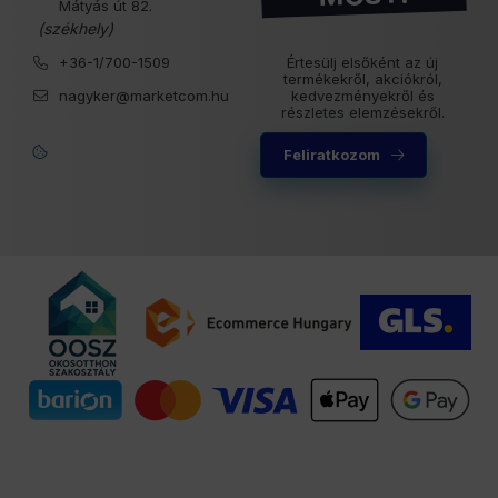
Mátyás út 82.
(székhely)
+36-1/700-1509
Értesülj elsőként az új
termékekről, akciókról,
nagyker@marketcom.hu
kedvezményekről és
részletes elemzésekről.
Feliratkozom