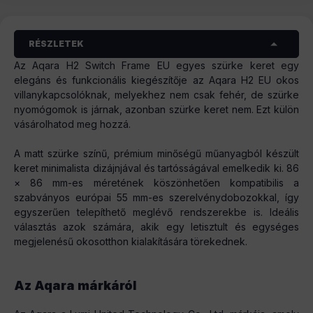
RÉSZLETEK
Az Aqara H2 Switch Frame EU egyes szürke keret egy
elegáns és funkcionális kiegészítője az Aqara H2 EU okos
villanykapcsolóknak, melyekhez nem csak fehér, de szürke
nyomógomok is járnak, azonban szürke keret nem. Ezt külön
vásárolhatod meg hozzá.
A matt szürke színű, prémium minőségű műanyagból készült
keret minimalista dizájnjával és tartósságával emelkedik ki. 86
× 86 mm-es méretének köszönhetően kompatibilis a
szabványos európai 55 mm-es szerelvénydobozokkal, így
egyszerűen telepíthető meglévő rendszerekbe is. Ideális
választás azok számára, akik egy letisztult és egységes
megjelenésű okosotthon kialakítására törekednek.
Az Aqara márkáról