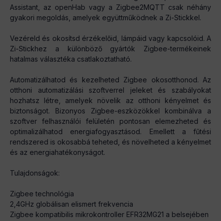
Assistant, az openHab vagy a Zigbee2MQTT csak néhány
gyakori megoldás, amelyek együttműködnek a Zi-Stickkel.
Vezéreld és okosítsd érzékelőid, lámpáid vagy kapcsolóid. A
Zi-Stickhez a különböző gyártók Zigbee-termékeinek
hatalmas választéka csatlakoztatható.
Automatizálhatod és kezelheted Zigbee okosotthonod. Az
otthoni automatizálási szoftverrel jeleket és szabályokat
hozhatsz létre, amelyek növelik az otthoni kényelmet és
biztonságot. Bizonyos Zigbee-eszközökkel kombinálva a
szoftver felhasználói felületén pontosan elemezheted és
optimalizálhatod energiafogyasztásod. Emellett a fűtési
rendszered is okosabbá teheted, és növelheted a kényelmet
és az energiahatékonyságot.
Tulajdonságok:
Zigbee technológia
2,4GHz globálisan elismert frekvencia
Zigbee kompatibilis mikrokontroller EFR32MG21 a belsejében