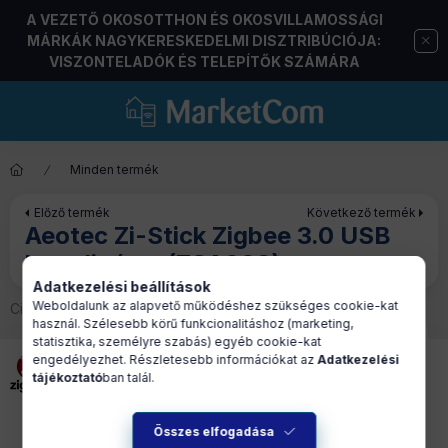
A VEZETŐ OKOSOTTHON ÉS OKOSVILLAMOSSÁGI
MÁRKÁK NAGYKERESKEDELMI DISZTRIBÚCIÓJA:
VISZONTELADÓK ÉS TELEPÍTŐK SZÁMÁRA
Minden termék
Előző termék
Következő termék
Aeotec Zi-Stick Zigbee 3.0 USB
koordinátor (ZGA008)
Adatkezelési beállítások
Weboldalunk az alapvető működéshez szükséges cookie-kat
Cikkszám:
AEO-KIE-ZGA008-ZB
használ. Szélesebb körű funkcionalitáshoz (marketing,
statisztika, személyre szabás) egyéb cookie-kat
engedélyezhet. Részletesebb információkat az
Adatkezelési
tájékoztató
ban talál.
Összes elfogadása