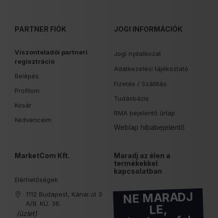
PARTNER FIÓK
JOGI INFORMÁCIÓK
Viszonteladói partneri
Jogi nyilatkozat
regisztráció
Adatkezelési tájékoztató
Belépés
Fizetés /
Szállítás
Profilom
Tudásbázis
Kosár
RMA bejelentő űrlap
Kedvenceim
Weblap hibabejelentő
MarketCom Kft.
Maradj az élen a
termékekkel
kapcsolatban
Elérhetőségek
NE MARADJ
1112 Budapest, Kánai út 3
A/B. KÜ. 36.
LE,
(üzlet)