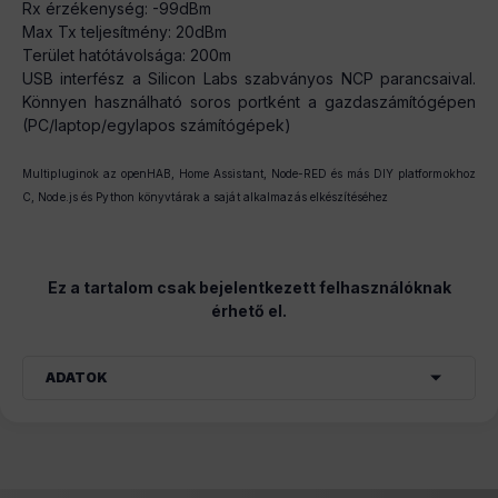
Rx érzékenység: -99dBm
Max Tx teljesítmény: 20dBm
Terület hatótávolsága: 200m
USB interfész a Silicon Labs szabványos NCP parancsaival.
Könnyen használható soros portként a gazdaszámítógépen
(PC/laptop/egylapos számítógépek)
Multipluginok az openHAB, Home Assistant, Node-RED és más DIY platformokhoz
C, Node.js és Python könyvtárak a saját alkalmazás elkészítéséhez
Ez a tartalom csak bejelentkezett felhasználóknak
érhető el.
ADATOK