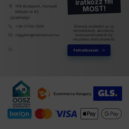
iratkozz fel
1116 Budapest, Hunyadi
MOST!
Mátyás út 82.
(székhely)
+36-1/700-1509
Értesülj elsőként az új
termékekről, akciókról,
nagyker@marketcom.hu
kedvezményekről és
részletes elemzésekről.
Feliratkozom