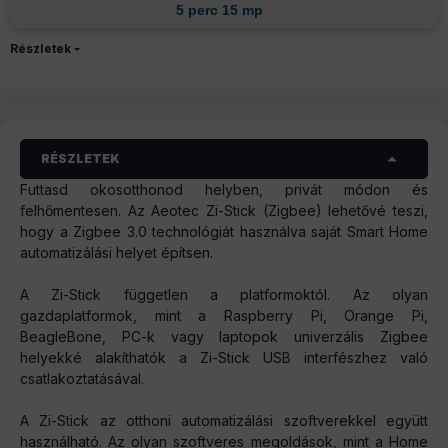
5 perc 14 mp
Részletek
RÉSZLETEK
Futtasd okosotthonod helyben, privát módon és
felhőmentesen. Az Aeotec Zi-Stick (Zigbee) lehetővé teszi,
hogy a Zigbee 3.0 technológiát használva saját Smart Home
automatizálási helyet építsen.
A Zi-Stick független a platformoktól. Az olyan
gazdaplatformok, mint a Raspberry Pi, Orange Pi,
BeagleBone, PC-k vagy laptopok univerzális Zigbee
helyekké alakíthatók a Zi-Stick USB interfészhez való
csatlakoztatásával.
A Zi-Stick az otthoni automatizálási szoftverekkel együtt
használható. Az olyan szoftveres megoldások, mint a Home