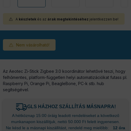
A
készletek
és az
árak megtekintéséhez
jelentkezzen be!
Nem vásárolható!
Az Aeotec Zi-Stick Zigbee 3.0 koordinátor lehetővé teszi, hogy
felhőmentes, platform-független helyi automatizációkat futass pl.
Raspberry Pi, Orange Pi, BeagleBone, PC-k stb. hub
segítségével.
GLS HÁZHOZ SZÁLLÍTÁS MÁSNAPRA!
A hétköznap 15:00 óráig leadott rendeléseket a következő
munkanapon kiszállítjuk, nettó 50.000 Ft felett ingyenesen.
Ne késd le a másnapi kiszállítást, rendeld meg mielőbb:
12 óra